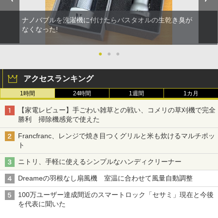
ナノバブルを洗濯機に付けたらバスタオルの生乾き臭が
なくなった!
●
●
●
アクセスランキング
1時間
24時間
1週間
1カ月
【家電レビュー】手ごわい雑草との戦い、コメリの草刈機で完全
勝利 掃除機感覚で使えた
Francfranc、レンジで焼き目つくグリルと米も炊けるマルチポッ
ト
ニトリ、手軽に使えるシンプルなハンディクリーナー
Dreameの羽根なし扇風機 室温に合わせて風量自動調整
100万ユーザー達成間近のスマートロック「セサミ」現在と今後
を代表に聞いた