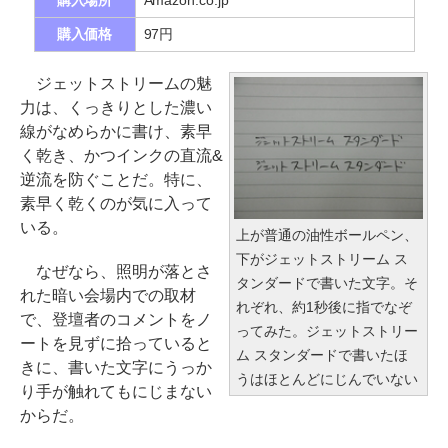
購入場所
Amazon.co.jp
購入価格
97円
ジェットストリームの魅
力は、くっきりとした濃い
線がなめらかに書け、素早
く乾き、かつインクの直流&
逆流を防ぐことだ。特に、
素早く乾くのが気に入って
いる。
上が普通の油性ボールペン、
下がジェットストリーム ス
なぜなら、照明が落とさ
タンダードで書いた文字。そ
れた暗い会場内での取材
れぞれ、約1秒後に指でなぞ
で、登壇者のコメントをノ
ってみた。ジェットストリー
ートを見ずに拾っていると
ム スタンダードで書いたほ
きに、書いた文字にうっか
うはほとんどにじんでいない
り手が触れてもにじまない
からだ。