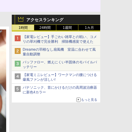
アクセスランキング
1時間
24時間
1週間
1カ月
【家電レビュー】手ごわい雑草との戦い、コメ
リの草刈機で完全勝利 掃除機感覚で使えた
Dreameの羽根なし扇風機 室温に合わせて風
量自動調整
バッファロー、燃えにくい半固体のモバイルバ
ッテリー
【家電ミニレビュー】ワークマンの腰につける
爆風ファンが涼しい!
パナソニック、首にかけるだけの高周波治療器
に新色4カラー
もっと見る