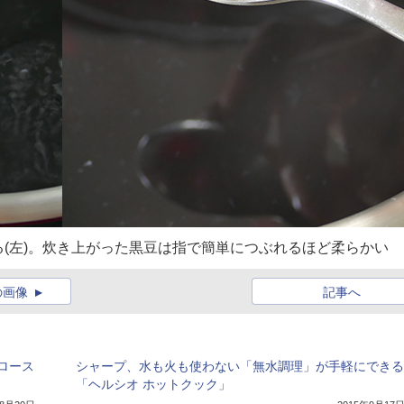
(左)。炊き上がった黒豆は指で簡単につぶれるほど柔らかい
の画像
記事へ
ロース
シャープ、水も火も使わない「無水調理」が手軽にできる
「ヘルシオ ホットクック」