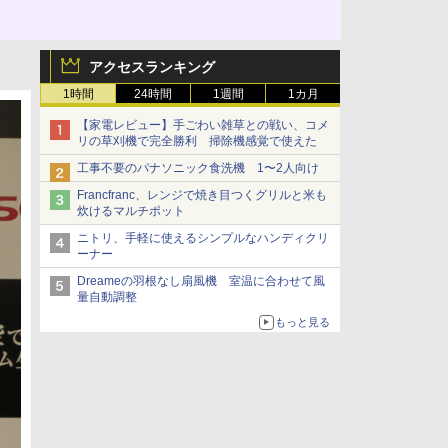
アクセスランキング
1時間
24時間
1週間
1カ月
【家電レビュー】手ごわい雑草との戦い、コメ
リの草刈機で完全勝利 掃除機感覚で使えた
工事不要のパナソニック食洗機 1〜2人向け
Francfranc、レンジで焼き目つくグリルと米も
炊けるマルチポット
ニトリ、手軽に使えるシンプルなハンディクリ
ーナー
Dreameの羽根なし扇風機 室温に合わせて風
量自動調整
もっと見る