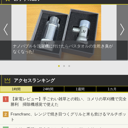
ナノバブルを洗濯機に付けたらバスタオルの生乾き臭が
なくなった!
●
●
●
アクセスランキング
1時間
24時間
1週間
1カ月
【家電レビュー】手ごわい雑草との戦い、コメリの草刈機で完全
勝利 掃除機感覚で使えた
Francfranc、レンジで焼き目つくグリルと米も炊けるマルチポッ
ト