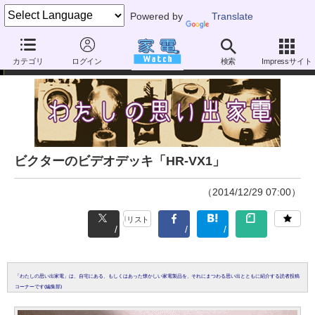
Powered by
Translate
読者投稿
カテゴリ
ログイン
検索
Impressサイト
ビクターのビデオデッキ「HR-VX1」
（2014/12/29 07:00）
リスト
「わたしの思い出家電」は、自宅にある、もしくはあった懐かしい家電製品を、それにまつわる思い出とともに紹介する読者投稿
コーナーです(編集部)