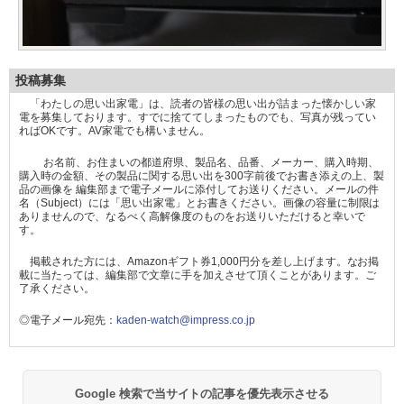
投稿募集
「わたしの思い出家電」は、読者の皆様の思い出が詰まった懐かしい家
電を募集しております。すでに捨ててしまったものでも、写真が残ってい
ればOKです。AV家電でも構いません。
お名前、お住まいの都道府県、製品名、品番、メーカー、購入時期、
購入時の金額、その製品に関する思い出を300字前後でお書き添えの上、製
品の画像を 編集部まで電子メールに添付してお送りください。メールの件
名（Subject）には「思い出家電」とお書きください。画像の容量に制限は
ありませんので、なるべく高解像度のものをお送りいただけると幸いで
す。
掲載された方には、Amazonギフト券1,000円分を差し上げます。なお掲
載に当たっては、編集部で文章に手を加えさせて頂くことがあります。ご
了承ください。
◎電子メール宛先：
kaden-watch@impress.co.jp
Google 検索で当サイトの記事を優先表示させる