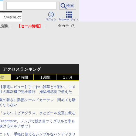
ログイン
Impress サイト
全カテゴリ
洗濯機
【セール情報】
照明器具
美容家電
アクセスランキング
時間
24時間
1週間
1カ月
【家電レビュー】手ごわい雑草との戦い、コメ
リの草刈機で完全勝利 掃除機感覚で使えた
夏の暑さに防熱シールドカーテン 閉めても暗
くならない
「ふらつくビアグラス」水とビール交互に飲む
Francfranc、レンジで焼き目つくグリルと米も
炊けるマルチポット
ニトリ、手軽に使えるシンプルなハンディクリ