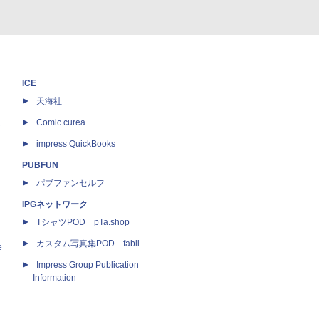
ICE
天海社
ス
Comic curea
impress QuickBooks
PUBFUN
パブファンセルフ
IPGネットワーク
TシャツPOD pTa.shop
カスタム写真集POD fabli
e
Impress Group Publication
Information