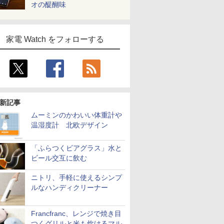
オの醍醐味
家電 Watch をフォローする
新記事
ムーミンのかわいい体重計や
温湿度計 北欧デザイン
「ふらつくビアグラス」水と
ビール交互に飲む
ニトリ、手軽に使えるシンプ
ルなハンディクリーナー
Francfranc、レンジで焼き目
つくグリルと米も炊けるマル