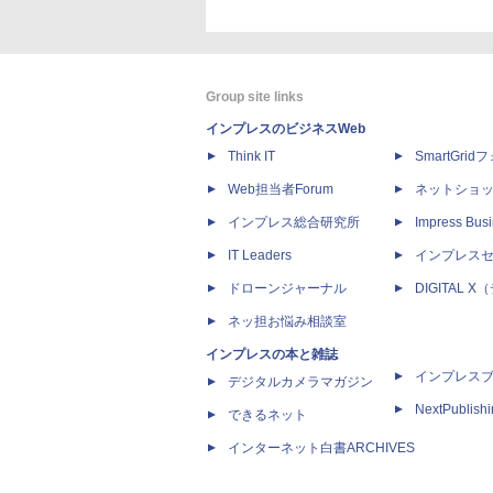
Group site links
インプレスのビジネスWeb
Think IT
SmartGri
Web担当者Forum
ネットショ
インプレス総合研究所
Impress Busi
IT Leaders
インプレス
ドローンジャーナル
DIGITAL
ネッ担お悩み相談室
インプレスの本と雑誌
インプレス
デジタルカメラマガジン
NextPublish
できるネット
インターネット白書ARCHIVES