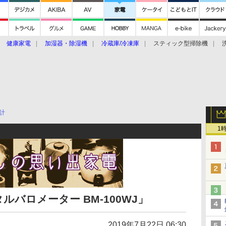
健康家電
加湿器・除湿機
冷蔵庫/冷凍庫
スティック型掃除機
扇風機
オーブン・電子レンジ
スマートハウス
掃除機
家事家電
ke大賞2019】
CES 2020
計
1
バロメーター BM-100WJ」
2019年7月22日 06:30