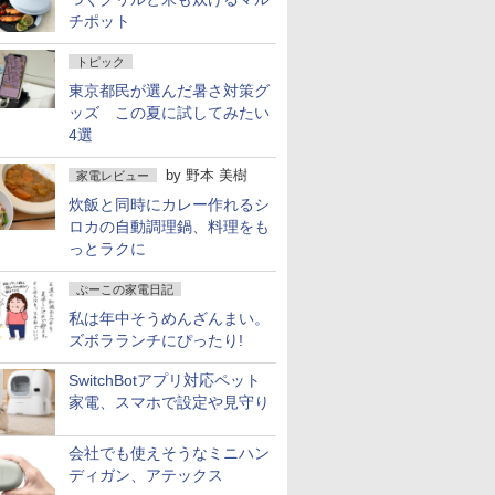
チポット
トピック
東京都民が選んだ暑さ対策グ
ッズ この夏に試してみたい
4選
by
野本 美樹
家電レビュー
炊飯と同時にカレー作れるシ
ロカの自動調理鍋、料理をも
っとラクに
ぷーこの家電日記
私は年中そうめんざんまい。
ズボラランチにぴったり!
SwitchBotアプリ対応ペット
家電、スマホで設定や見守り
会社でも使えそうなミニハン
ディガン、アテックス