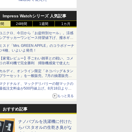
Impress Watchシリーズ 人気記事
時間
24時間
1週間
1カ月
ユニクロ、今日から「お盆特別セール」。涼感
シアサッカーワンピース待望値下げ、撥水ギア
ショーツは1990円に
ミスド「Mrs. GREEN APPLE」のコラボドーナ
ツ4種、いよいよ発売！
【家電レビュー】手ごわい雑草との戦い、コメ
リの草刈機で完全勝利 掃除機感覚で使えた
カルディ、オンライン限定「ネコバッグ＆タン
ブラーセット」を一般販売。7月の抽選販売の
当選無効分
マクドナルド、マックデリバリーの朝マックの
最低注文料金が500円値上げ。8月18日より
1,500円から受付
もっと見る
おすすめ記事
ナノバブルを洗濯機に付けた
らバスタオルの生乾き臭がな