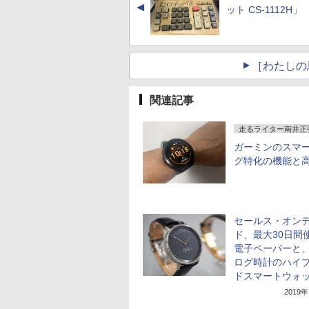
▲
ット CS-1112H」
［わたしの
関連記事
走るライター南井正
ガーミンのスマ
グ特化の機能と高
セールス・オン
ド、最大30日間
電子ペーパーと
ログ時計のハイ
ドスマートウォ
2019