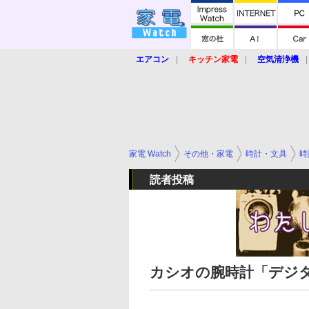
エアコン
キッチン家電
空気清浄機
炊飯器
ロボット掃除機
暖房器具
業界動向
【家電大賞2019】
【e-bi
家電 Watch
その他・家電
時計・文具
時
読者投稿
カシオの腕時計「デジタル