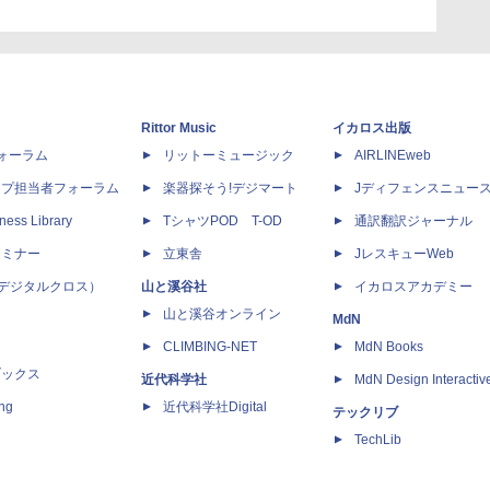
Rittor Music
イカロス出版
dフォーラム
リットーミュージック
AIRLINEweb
ップ担当者フォーラム
楽器探そう!デジマート
Jディフェンスニュー
ness Library
TシャツPOD T-OD
通訳翻訳ジャーナル
セミナー
立東舎
JレスキューWeb
 X（デジタルクロス）
山と溪谷社
イカロスアカデミー
山と溪谷オンライン
MdN
CLIMBING-NET
MdN Books
ブックス
近代科学社
MdN Design Interactiv
ing
近代科学社Digital
テックリブ
TechLib