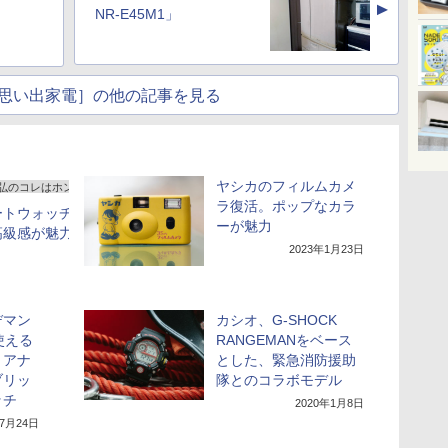
▲
NR-E45M1」
思い出家電］の他の記事を見る
ヤシカのフィルムカメ
弘のコレはホントにスグレモノ!
ラ復活。ポップなカラ
ートウォッチは、ランニン
ーが魅力
級感が魅力!
2023年1月23日
2024年10月2日
デマン
カシオ、G-SHOCK
使える
RANGEMANをベース
、アナ
とした、緊急消防援助
ブリッ
隊とのコラボモデル
ッチ
2020年1月8日
年7月24日