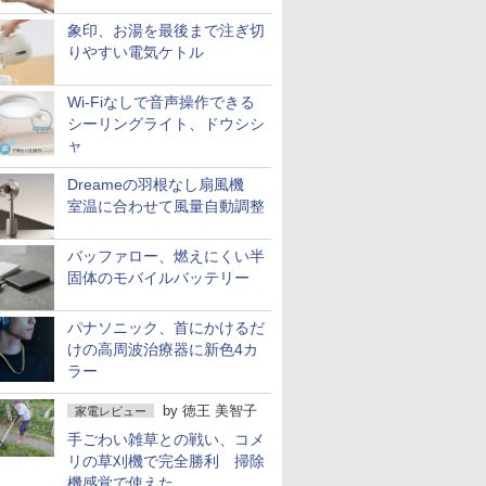
象印、お湯を最後まで注ぎ切
りやすい電気ケトル
Wi-Fiなしで音声操作できる
シーリングライト、ドウシシ
ャ
Dreameの羽根なし扇風機
室温に合わせて風量自動調整
バッファロー、燃えにくい半
固体のモバイルバッテリー
パナソニック、首にかけるだ
けの高周波治療器に新色4カ
ラー
by
徳王 美智子
家電レビュー
手ごわい雑草との戦い、コメ
リの草刈機で完全勝利 掃除
機感覚で使えた