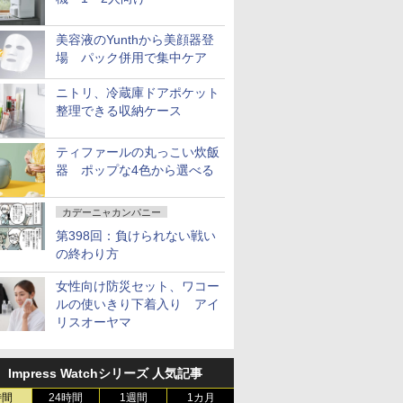
美容液のYunthから美顔器登
場 パック併用で集中ケア
ニトリ、冷蔵庫ドアポケット
整理できる収納ケース
ティファールの丸っこい炊飯
器 ポップな4色から選べる
カデーニャカンパニー
第398回：負けられない戦い
の終わり方
女性向け防災セット、ワコー
ルの使いきり下着入り アイ
リスオーヤマ
Impress Watchシリーズ 人気記事
時間
24時間
1週間
1カ月