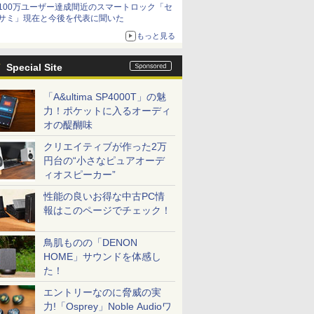
100万ユーザー達成間近のスマートロック「セ
サミ」現在と今後を代表に聞いた
もっと見る
Special Site
「A&ultima SP4000T」の魅
力！ポケットに入るオーディ
オの醍醐味
クリエイティブが作った2万
円台の“小さなピュアオーデ
ィオスピーカー”
性能の良いお得な中古PC情
報はこのページでチェック！
鳥肌ものの「DENON
HOME」サウンドを体感し
た！
エントリーなのに脅威の実
力!「Osprey」Noble Audioワ