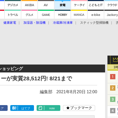
健康家電
加湿器・除湿機
冷蔵庫/冷凍庫
スティック型掃除機
扇風機
オーブン・電子レンジ
スマートハウス
掃除機
家事家電
ke大賞2019】
CES 2020
1
TVショッピング
実質28,512円! 8/21まで
編集部
2021年8月20日 12:00
ブックマーク
ェア
はてブ
note