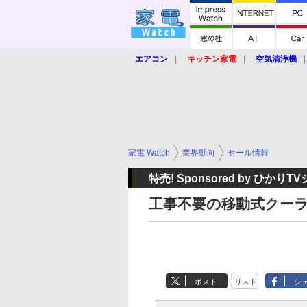
エアコン
キッチン家電
空気清浄機
炊飯器
ロボット掃除機
暖房器具
業界動向
【家電大賞2019】
【e-bi
家電 Watch
業界動向
セール情報
特売! Sponsored by ひかり
工事不要の移動式クーラーが
ポスト
リスト
シ