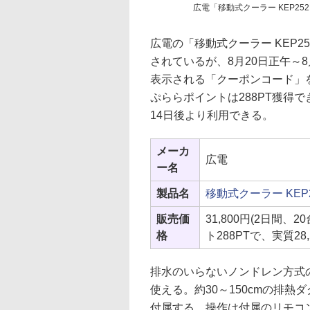
広電「移動式クーラー KEP25
広電の「移動式クーラー KEP25
されているが、8月20日正午～8
表示される「クーポンコード」を
ぷららポイントは288PT獲得で
14日後より利用できる。
メーカ
広電
ー名
製品名
移動式クーラー KEP2
販売価
31,800円(2日間
格
ト288PTで、実質28,
排水のいらないノンドレン方式の
使える。約30～150cmの排熱ダ
付属する。操作は付属のリモコン