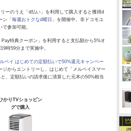
トリーのうえ「d払い」を利用して購入すると獲得d
ーン
「毎週おトクなd曜日」
を開催中。非ドコモユ
いで参加可能。
INE Pay特典クーポン」を利用すると支払額から5%オ
日9時59分まで実施中。
ルペイ はじめての定額払いで50%還元キャンペー
ージからエントリーし、はじめて「メルペイスマー
ると、定額払いの請求後に清算した元本の50%相当
ひかりTVショッピン
グで購入
1