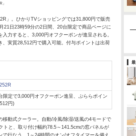
2R」
2R」。ひかりTVショッピングでは31,800円で販売
月21日23時59分の2日間、20台限定で商品ページに
入力すると、3,000円オフクーポンが進呈される。
き、実質28,512円で購入可能。付与ポイントは出荷
最
52R
、20台限定で3,000円オフクーポン進呈、ぷららポイン
512円)
移動式クーラー。自動/冷風/除湿/送風の4モードで
クトと、取り付け幅約78.5～141.5cmの窓パネルが
で行なう。1～24時間のオン/オフタイマーを備え