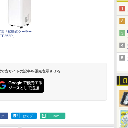
広電「移動式クーラー
EP252R」
 検索で当サイトの記事を優先表示させる
ェア
はてブ
note