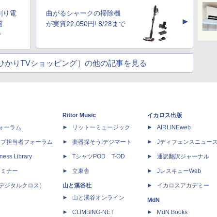
剃り電
曲がるシャークの掃除機
▲
質
が実質22,050円! 8/28まで
で
d by ひかりTVショッピング］の他の記事を見る
Rittor Music
イカロス出版
dフォーラム
リットーミュージック
AIRLINEweb
ップ担当者フォーラム
楽器探そう!デジマート
Jディフェンスニュー
ness Library
TシャツPOD T-OD
通訳翻訳ジャーナル
セミナー
立東舎
JレスキューWeb
 X（デジタルクロス）
山と溪谷社
イカロスアカデミー
山と溪谷オンライン
MdN
CLIMBING-NET
MdN Books