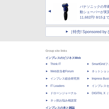
パナソニックの早
▲
動シェーバーが実
11,682円! 8/15ま
［特売! Sponsore
Group site links
インプレスのビジネスWeb
Think IT
SmartGri
Web担当者Forum
ネットショ
インプレス総合研究所
Impress Busi
IT Leaders
インプレス
ドローンジャーナル
DIGITAL
ネッ担お悩み相談室
インプレスの本と雑誌