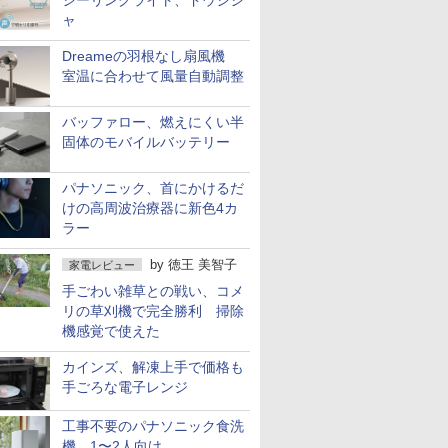
シーリングライト、ドウシシ
ャ
Dreameの羽根なし扇風機
室温に合わせて風量自動調整
バッファロー、燃えにくい半
固体のモバイルバッテリー
パナソニック、首にかけるだ
けの高周波治療器に新色4カ
ラー
by
徳王 美智子
家電レビュー
手ごわい雑草との戦い、コメ
リの草刈機で完全勝利 掃除
機感覚で使えた
カインズ、解凍上手で価格も
手ごろな電子レンジ
工事不要のパナソニック食洗
機 1〜2人向け