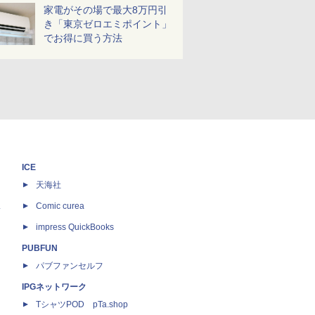
家電がその場で最大8万円引
き「東京ゼロエミポイント」
でお得に買う方法
ICE
天海社
ス
Comic curea
impress QuickBooks
PUBFUN
パブファンセルフ
IPGネットワーク
TシャツPOD pTa.shop