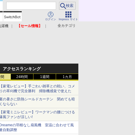
ログイン
Impress サイト
全カテゴリ
洗濯機
【セール情報】
照明器具
美容家電
アクセスランキング
時間
24時間
1週間
1カ月
【家電レビュー】手ごわい雑草との戦い、コメ
リの草刈機で完全勝利 掃除機感覚で使えた
夏の暑さに防熱シールドカーテン 閉めても暗
くならない
【家電ミニレビュー】ワークマンの腰につける
爆風ファンが涼しい!
Dreameの羽根なし扇風機 室温に合わせて風
量自動調整