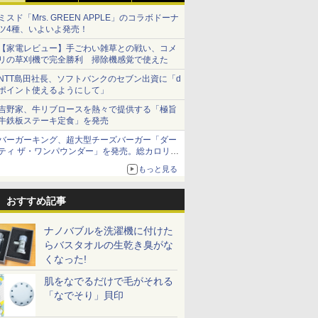
ミスド「Mrs. GREEN APPLE」のコラボドーナ
ツ4種、いよいよ発売！
【家電レビュー】手ごわい雑草との戦い、コメ
リの草刈機で完全勝利 掃除機感覚で使えた
NTT島田社長、ソフトバンクのセブン出資に「d
ポイント使えるようにして」
吉野家、牛リブロースを熱々で提供する「極旨
牛鉄板ステーキ定食」を発売
バーガーキング、超大型チーズバーガー「ダー
ティ ザ・ワンパウンダー」を発売。総カロリー
約1656kcal、総重量約527g！
もっと見る
おすすめ記事
ナノバブルを洗濯機に付けた
らバスタオルの生乾き臭がな
くなった!
肌をなでるだけで毛がそれる
「なでそり」貝印