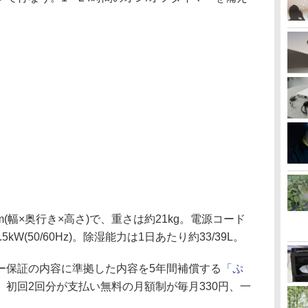
mm(幅×奥行き×高さ)で、重さは約21kg。電源コード
5kW(50/60Hz)。除湿能力は1日あたり約33/39L。
ー保証の内容に準拠した内容を5年間補償する
「ぷ
、初回2回分が支払い無料の月額制が毎月330円、一