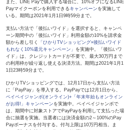
また、LINE Payで購入する場合に、10%オフになるLINE
Payマイクーポンを利用できる
キャンペーン
を実施して
いる。期間は2021年1月1日9時59分まで。
支払い方法で「後払いワイド」を選択すると、キャンペ
ーン期間中の「後払いワイド」利用金額の10%を請求金
額から差し引く
「ひかりTVショッピング×後払いワイド
もれなく10%還元キャンペーン」
を実施中。「後払いワ
イド」は、クレジットカードが不要で、最大30万円まで
の利用枠が繰り返し使える決済方法。期間は2021年1月1
1日23時59分まで。
ひかりTVショッピングでは、12月17日から支払い方法
に「PayPay」を導入する。PayPayでは12月1日から、
ペイペイジャンボ(オンライン)+「年末年始もオンライン
がお得!」キャンペーン
を実施中。ペイペイジャンボで
は、期間中に対象ストアでPayPayを利用して支払った場
合に抽選を実施。当選者には決済金額の2～100%のPay
Payボーナスを付与する。付与上限は10万円相当。ま