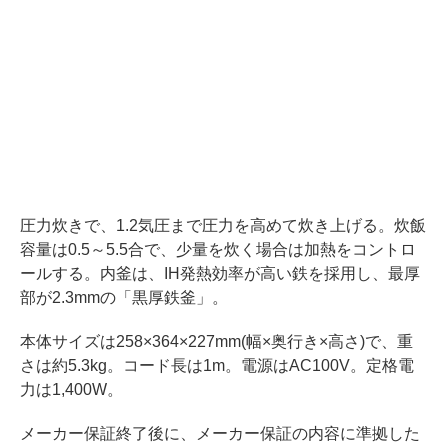
圧力炊きで、1.2気圧まで圧力を高めて炊き上げる。炊飯
容量は0.5～5.5合で、少量を炊く場合は加熱をコントロ
ールする。内釜は、IH発熱効率が高い鉄を採用し、最厚
部が2.3mmの「黒厚鉄釜」。
本体サイズは258×364×227mm(幅×奥行き×高さ)で、重
さは約5.3kg。コード長は1m。電源はAC100V。定格電
力は1,400W。
メーカー保証終了後に、メーカー保証の内容に準拠した