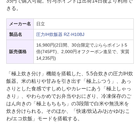
35円で購入可能。付与ポイントは出荷14日後より利用で
きる。
メーカー名
日立
製品名
圧力IH炊飯器 RZ-H10BJ
16,980円(2日間、30台限定でぷららポイント5
販売価格
倍(745PT)、2,000円オフクーポン進呈で、実質
14,235円)
「極上炊き分け」機能を搭載した、5.5合炊きの圧力IH炊
飯器。米の粘りや甘みを引き出す「極上ふつう」、あっ
さりとした食感ですしめしやカレーにあう「極上しゃっ
きり」、やわらかめでお弁当やおにぎり、冷凍保存のご
はん向きの「極上もちもち」の3段階で白米や無洗米を
炊き分けられる。そのほか、「快速/炊込み/おかゆ/おこ
わ/エコ炊飯」モードを搭載する。