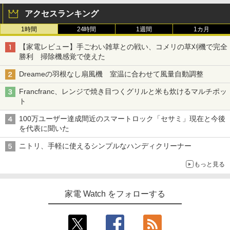
アクセスランキング
1時間
24時間
1週間
1カ月
【家電レビュー】手ごわい雑草との戦い、コメリの草刈機で完全
勝利 掃除機感覚で使えた
Dreameの羽根なし扇風機 室温に合わせて風量自動調整
Francfranc、レンジで焼き目つくグリルと米も炊けるマルチポッ
ト
100万ユーザー達成間近のスマートロック「セサミ」現在と今後
を代表に聞いた
ニトリ、手軽に使えるシンプルなハンディクリーナー
もっと見る
家電 Watch をフォローする