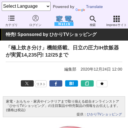
Powered by
Translate
家電 Watch
業界動向
セール情報
カテゴリ
ログイン
検索
Impressサイト
特売! Sponsored by ひかりTVショッピング
「極上炊き分け」機能搭載、日立の圧力IH炊飯器
が実質14,235円! 12/25まで
編集部
2020年12月24日 12:00
リスト
家電・おもちゃ・家具やインテリアまで取り揃える総合オンラインストア
「ひかりTVショッピング」の注目製品や特売製品の情報をお伝えします。
(価格は税込)
提供：
ひかりTVショッピング