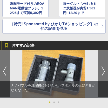
洗顔モード付きのROA
ヨーグルトも作れるミ
MAN電動歯ブラシ。1
ニ炊飯器が実質1,961
2/25まで実質5,392円
円! 12/26まで
［特売! Sponsored by ひかりTVショッピング］の
他の記事を見る
おすすめ記事
ナノバブルを洗濯機に付けたらバスタオルの生乾き臭が
なくなった!
●
●
●