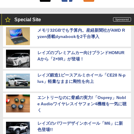
Special Site
メモリ32GBでも予算内。産経新聞社がAMD R
yzen搭載dynabookを2千台導入
レイズのプレミアムカー向けブランドHOMUR
Aから「2×9R」が登場！
レイズ鍛造1ピースアルミホイール「CE28 N-p
lus」軽量なままに剛性を向上
エントリーなのに脅威の実力!「Osprey」Nobl
e Audioワイヤレスイヤフォン4機種を一気に聴
く
レイズのパワーデザインホイール「M6」に新
色登場!!