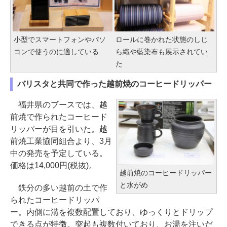
小型でスマートフォンやパソ
ロールに巻かれた状態のしじ
コンで使うのに適している
ら織や藍染布も展示されてい
た
バリスタと共同で作った越前焼のコーヒードリッパー
福井県のブースでは、越
前焼で作られたコーヒード
リッパーが目を引いた。越
前焼工業協同組合より、3月
中の発売を予定している。
価格は14,000円(税抜)。
越前焼のコーヒードリッパー
と水がめ
鉄分の多い越前の土で作
られたコーヒードリッパ
ー。内側に溝を複数配置しており、ゆっくりとドリップ
できる点が特徴。突起も複数付いており、お湯を注いだ