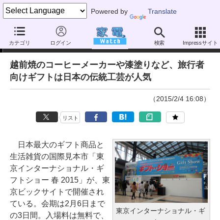
Powered by
Translate
ニュース
カテゴリ
ログイン
検索
Impressサイト
越前焼のコーヒーメーカーや漆塗りなど、旅行者
向けギフトは日本の伝統工芸が人気
（2015/2/4 16:08）
リスト
日本最大のギフト商品と
生活雑貨の国際見本市「東
京インターナショナル・ギ
フトショー 春 2015」が、東
京ビックサイトで開催され
ている。会期は2月6日まで
東京インターナショナル・ギ
の3日間。入場料は無料で、