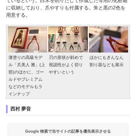
ているという。白木を削りだして作成した専用の化粧箱
に収納しており、爪やすりも付属する。朱と黒の2色を
用意する。
漆塗りの高級モデ
刃の形状が斜めで
ほかにもぎんなん
ル「爪美人 雅」(上
視認性がよく切り
割り器なども展示
部)のほかに、ゴー
やすいという
ルドやプレミアム
などのモデルもラ
インナップ
西村 夢音
Google 検索で当サイトの記事を優先表示させる