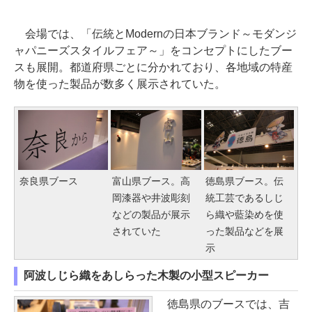
会場では、「伝統とModernの日本ブランド～モダンジ
ャパニーズスタイルフェア～」をコンセプトにしたブー
スも展開。都道府県ごとに分かれており、各地域の特産
物を使った製品が数多く展示されていた。
奈良県ブース
富山県ブース。高
徳島県ブース。伝
岡漆器や井波彫刻
統工芸であるしじ
などの製品が展示
ら織や藍染めを使
されていた
った製品などを展
示
阿波しじら織をあしらった木製の小型スピーカー
徳島県のブースでは、吉