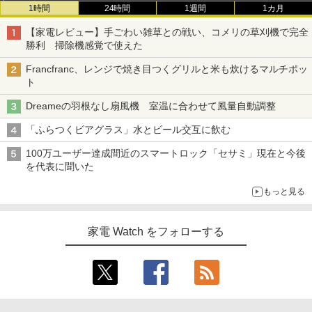
1時間
24時間
1週間
1カ月
【家電レビュー】手ごわい雑草との戦い、コメリの草刈機で完全
勝利 掃除機感覚で使えた
Francfranc、レンジで焼き目つくグリルと米も炊けるマルチポッ
ト
Dreameの羽根なし扇風機 室温に合わせて風量自動調整
「ふらつくビアグラス」水とビール交互に飲む
100万ユーザー達成間近のスマートロック「セサミ」現在と今後
を代表に聞いた
もっと見る
家電 Watch をフォローする