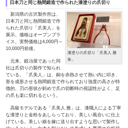
日本刀と同じ熱間鍛造で作られた漆塗りの爪切り
新潟県の古沢製作所は、
日本刀と同じ熱間鍛造で作
られた爪切り「爪美人」を
展示。価格はオープンプラ
イス。実勢価格は4,000円～
10,000円前後。
漆塗りの爪切り「爪美人 雅
朱」
元来、鍛冶屋であった同
社は爪切りの製作で知られ
ている。「爪美人」は、銅を赤熱させて熱い内に叩き、
形を成形させる熱間鍛造で作られており強度の高さが特
徴的。刃の形状が斜めで爪の切断時の視認性がよく、足
の爪も楽に切れるという。
高級モデルである「爪美人 雅」は、漆職人による丁寧
な漆塗りと金粉をあしらっており、美しい風合いに仕上
げている。美しい娘を嫁に送り出すような思いで製作し