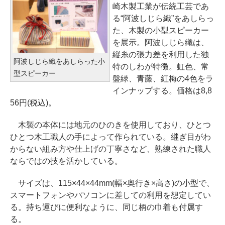
崎木製工業が伝統工芸であ
る“阿波しじら織”をあしらっ
た、木製の小型スピーカー
を展示。阿波しじら織は、
縦糸の張力差を利用した独
阿波しじら織をあしらった小
特のしわが特徴。虹色、常
型スピーカー
盤緑、青藤、紅梅の4色をラ
インナップする。価格は8,8
56円(税込)。
木製の本体には地元のひのきを使用しており、ひとつ
ひとつ木工職人の手によって作られている。継ぎ目がわ
からない組み方や仕上げの丁寧さなど、熟練された職人
ならではの技を活かしている。
サイズは、115×44×44mm(幅×奥行き×高さ)の小型で、
スマートフォンやパソコンに差しての利用を想定してい
る。持ち運びに便利なように、同じ柄の巾着も付属す
る。