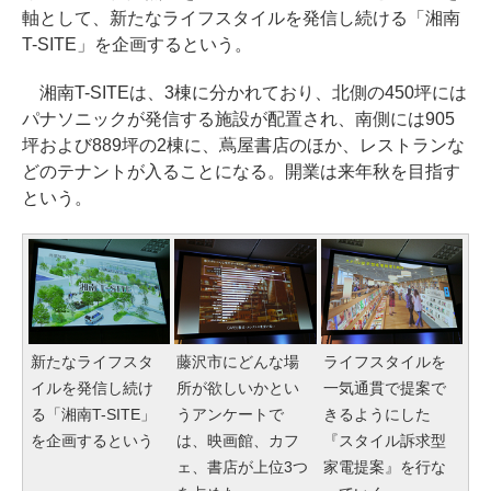
軸として、新たなライフスタイルを発信し続ける「湘南
T-SITE」を企画するという。
湘南T-SITEは、3棟に分かれており、北側の450坪には
パナソニックが発信する施設が配置され、南側には905
坪および889坪の2棟に、蔦屋書店のほか、レストランな
どのテナントが入ることになる。開業は来年秋を目指す
という。
新たなライフスタ
藤沢市にどんな場
ライフスタイルを
イルを発信し続け
所が欲しいかとい
一気通貫で提案で
る「湘南T-SITE」
うアンケートで
きるようにした
を企画するという
は、映画館、カフ
『スタイル訴求型
ェ、書店が上位3つ
家電提案』を行な