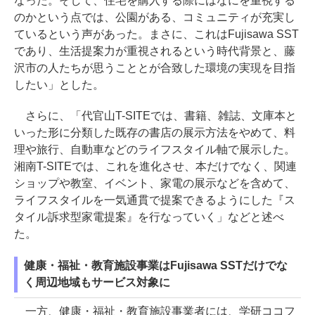
なった。そして、住宅を購入する際にはなにを重視する
のかという点では、公園がある、コミュニティが充実し
ているという声があった。まさに、これはFujisawa SST
であり、生活提案力が重視されるという時代背景と、藤
沢市の人たちが思うこととが合致した環境の実現を目指
したい」とした。
さらに、「代官山T-SITEでは、書籍、雑誌、文庫本と
いった形に分類した既存の書店の展示方法をやめて、料
理や旅行、自動車などのライフスタイル軸で展示した。
湘南T-SITEでは、これを進化させ、本だけでなく、関連
ショップや教室、イベント、家電の展示などを含めて、
ライフスタイルを一気通貫で提案できるようにした『ス
タイル訴求型家電提案』を行なっていく」などと述べ
た。
健康・福祉・教育施設事業はFujisawa SSTだけでな
く周辺地域もサービス対象に
一方、健康・福祉・教育施設事業者には、学研ココフ