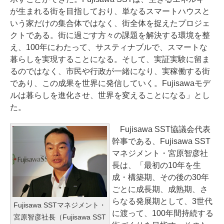
が生まれる街を目指しており、単なるスマートハウスと
いう家だけの集合体ではなく、街全体を捉えたプロジェ
クトである。街に過ごす方々の課題を解決する環境を整
え、100年にわたって、サスティナブルで、スマートな
暮らしを実現することになる。そして、実証実験に留ま
るのではなく、市民や行政が一緒になり、実稼働する街
であり、この成果を世界に発信していく。Fujisawaモデ
ルは暮らしを進化させ、世界を変えることになる」とし
た。
Fujisawa SST協議会代表
幹事である、Fujisawa SST
マネジメント・宮原智彦社
長は、「最初の10年を生
成・構築期、その後の30年
ごとに成長期、成熟期、さ
らなる発展期として、3世代
Fujisawa SSTマネジメント・
に渡って、100年間持続する
宮原智彦社長（Fujisawa SST