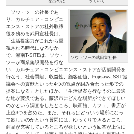
を占めた
っていく
ソウ・ツーの社長であ
り、カルチュア・コンビニ
エンス・ストアの社外取締
役を務める武田宣社長は、
「生活提案力がこれから重
視される時代になるなか
で、湘南T-SITEは、ソウ・
ソウ・ツーの武田宣社長
ツーが商業施設開発を行な
い、カルチュア・コンビニエンス・ストアが店舗開発を
行なう。社会貢献、収益性、顧客価値、Fujisawa SST協
議会への貢献といった4つの観点が組み合わった形での
提案になる」としたほか、「生活提案を行なうのに最適
な地が藤沢である。藤沢市にどんな場所ができてほしい
のかという調査をしたところ、映画館、カフェ、書店が
上位3つを占めた。また、それらはどういう場所になっ
て欲しいのかという質問には、ゆっくりできるところ、
商品が充実しているところが欲しいという回答が上位に