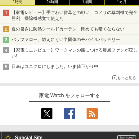
1時間
24時間
1週間
1カ月
【家電レビュー】手ごわい雑草との戦い、コメリの草刈機で完全
勝利 掃除機感覚で使えた
夏の暑さに防熱シールドカーテン 閉めても暗くならない
バッファロー、燃えにくい半固体のモバイルバッテリー
【家電ミニレビュー】ワークマンの腰につける爆風ファンが涼し
い!
日傘はユニクロにしました。いま値下がり中
もっと見る
家電 Watch をフォローする
Special Site