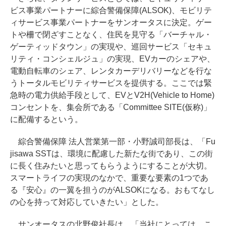
ビス事業パートナーに綜合警備保障(ALSOK)、モビリテ
ィサービス事業パートナーをサンオータスに決定。ゲー
トや柵で閉ざすことなく、住民を見守る「バーチャル・
ゲーティッドタウン」の実現や、巡回サービス「セキュ
リティ・コンシェルジュ」の実現、EVカーのシェアや、
電動自転車のシェア、レンタカーデリバリーなどを行な
うトータルモビリティサービスを提供する。ここでは緊
急時の電力供給手段として、EVとV2H(Vehicle to Home)
コンセントを、集会所である「Committee SITE(仮称)」
に配備するという。
綜合警備保障 法人営業第一部・小野誠司部長は、「Fu
jisawa SSTは、環境に配慮した新たな街であり、この街
に長く住みたいと思ってもらうようにすることが大切。
スマートライフの実現のなかで、重要な要素の1つであ
る『安心』の一翼を担うのがALSOKになる。おもてなし
の心を持って対応していきたい」とした。
サンオータスの北野俊社長は、「当社にとっては、こ