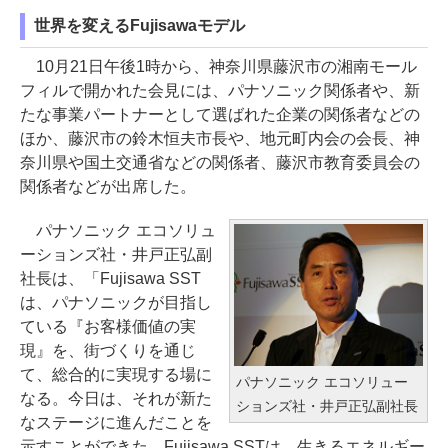
世界を変えるFujisawaモデル
10月21日午後1時から、神奈川県藤沢市の湘南モール
フィルで開かれた会見には、パナソニック関係者や、新
たな事業パートナーとして選ばれた企業の関係者などの
ほか、藤沢市の鈴木恒夫市長や、地元町内会の会長、神
奈川県や国土交通省などの関係者、藤沢市教育委員会の
関係者などが出席した。
パナソニック エコソリュ
ーションズ社・井戸正弘副
社長は、「Fujisawa SST
は、パナソニックが目指し
ている『お客様価値の実
現』を、街づくりを通じ
て、総合的に実現する場に
パナソニック エコソリュー
なる。今日は、それが新た
ションズ社・井戸正弘副社長
なステージに進んだことを
示すことができた。Fujisawa SSTは、生きるエネルギー