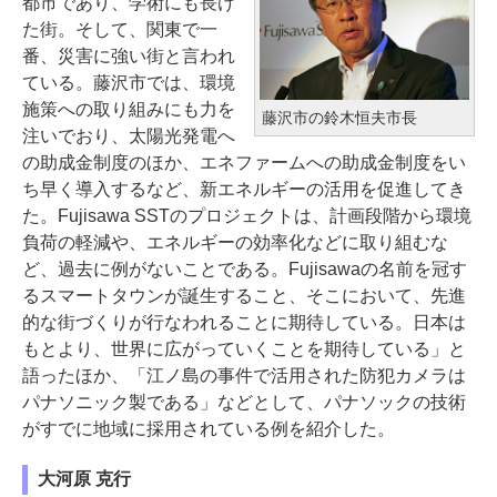
都市であり、学術にも長け
た街。そして、関東で一
番、災害に強い街と言われ
ている。藤沢市では、環境
施策への取り組みにも力を
藤沢市の鈴木恒夫市長
注いでおり、太陽光発電へ
の助成金制度のほか、エネファームへの助成金制度をい
ち早く導入するなど、新エネルギーの活用を促進してき
た。Fujisawa SSTのプロジェクトは、計画段階から環境
負荷の軽減や、エネルギーの効率化などに取り組むな
ど、過去に例がないことである。Fujisawaの名前を冠す
るスマートタウンが誕生すること、そこにおいて、先進
的な街づくりが行なわれることに期待している。日本は
もとより、世界に広がっていくことを期待している」と
語ったほか、「江ノ島の事件で活用された防犯カメラは
パナソニック製である」などとして、パナソックの技術
がすでに地域に採用されている例を紹介した。
大河原 克行