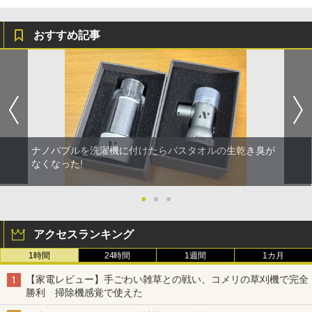
おすすめ記事
ナノバブルを洗濯機に付けたらバスタオルの生乾き臭が
なくなった!
●
●
●
アクセスランキング
1時間
24時間
1週間
1カ月
【家電レビュー】手ごわい雑草との戦い、コメリの草刈機で完全
勝利 掃除機感覚で使えた