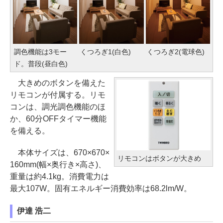
調色機能は3モー
くつろぎ1(白色)
くつろぎ2(電球色)
ド。普段(昼白色)
大きめのボタンを備えた
リモコンが付属する。リモ
コンは、調光調色機能のほ
か、60分OFFタイマー機能
を備える。
本体サイズは、670×670×
リモコンはボタンが大きめ
160mm(幅×奥行き×高さ)、
重量は約4.1kg。消費電力は
最大107W。固有エネルギー消費効率は68.2lm/W。
伊達 浩二