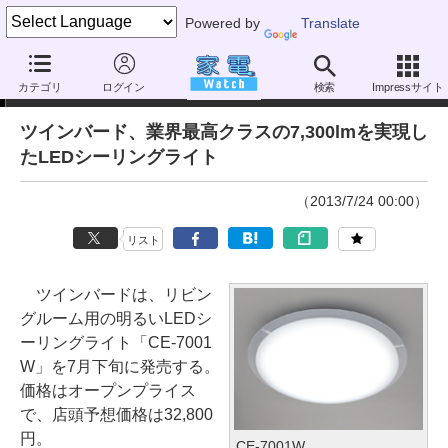
Powered by
Translate
ニュース
カテゴリ
ログイン
検索
Impressサイト
ツインバード、業界最高クラスの7,300lmを実現し
たLEDシーリングライト
（2013/7/24 00:00）
リスト
ツインバードは、リビン
グルーム用の明るいLEDシ
ーリングライト「CE-7001
W」を7月下旬に発売する。
価格はオープンプライス
で、店頭予想価格は32,800
円。
CE-7001W