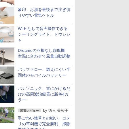
象印、お湯を最後まで注ぎ切
りやすい電気ケトル
Wi-Fiなしで音声操作できる
シーリングライト、ドウシシ
ャ
Dreameの羽根なし扇風機
室温に合わせて風量自動調整
バッファロー、燃えにくい半
固体のモバイルバッテリー
パナソニック、首にかけるだ
けの高周波治療器に新色4カ
ラー
by
徳王 美智子
家電レビュー
手ごわい雑草との戦い、コメ
リの草刈機で完全勝利 掃除