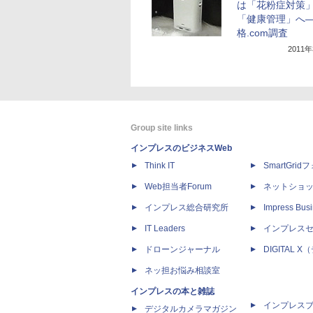
は「花粉症対策
「健康管理」へ
格.com調査
2011
Group site links
インプレスのビジネスWeb
Think IT
SmartGri
Web担当者Forum
ネットショ
インプレス総合研究所
Impress Busi
IT Leaders
インプレス
ドローンジャーナル
DIGITAL
ネッ担お悩み相談室
インプレスの本と雑誌
インプレス
デジタルカメラマガジン