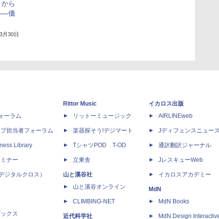
」から
――価
年3月30日
Rittor Music
イカロス出版
dフォーラム
リットーミュージック
AIRLINEweb
ップ担当者フォーラム
楽器探そう!デジマート
Jディフェンスニュー
ness Library
TシャツPOD T-OD
通訳翻訳ジャーナル
セミナー
立東舎
JレスキューWeb
 X（デジタルクロス）
山と溪谷社
イカロスアカデミー
山と溪谷オンライン
MdN
CLIMBING-NET
MdN Books
ブックス
近代科学社
MdN Design Interactiv