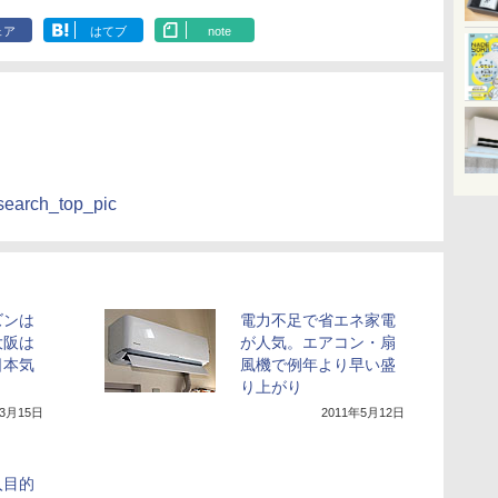
ェア
はてブ
note
esearch_top_pic
ズンは
電力不足で省エネ家電
大阪は
が人気。エアコン・扇
日本気
風機で例年より早い盛
り上がり
年3月15日
2011年5月12日
入目的