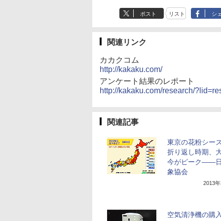
ポスト
リスト
シ
関連リンク
カカクコム
http://kakaku.com/
アンケート結果のレポート
http://kakaku.com/research/?lid=r
関連記事
東京の花粉シー
折り返し時期、
今がピーク――
象協会
2013
空気清浄機の購