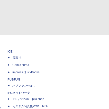
ICE
天海社
ス
Comic curea
impress QuickBooks
PUBFUN
パブファンセルフ
IPGネットワーク
TシャツPOD pTa.shop
カスタム写真集POD fabli
e