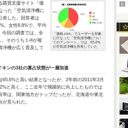
る購買支援サイト「価
行なった「空気清浄機に
公表した。回答者は
1%、女性8.9%で、平均
8歳。今回の調査では、全
「価格.com」でユーザーを対象
に行なった「空気清浄機につい
し、そのうち１/4が複
てのアンケート」では、65.6%
が空気清浄機を所有していた
清浄機が広く普及して
イキンの3社の寡占状態が一層加速
5.6%と高い結果となったが、2年前の2011年3月
.2%と高く、ここ近年で飛躍的に向上したものでは
有率は、関東地方がトップだったが、北海道や東北
向が見られた。