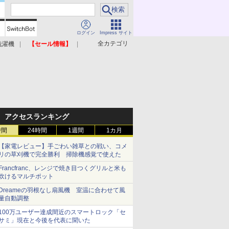
ログイン
Impress サイト
全カテゴリ
洗濯機
【セール情報】
照明器具
美容家電
アクセスランキング
時間
24時間
1週間
1カ月
【家電レビュー】手ごわい雑草との戦い、コメ
リの草刈機で完全勝利 掃除機感覚で使えた
Francfranc、レンジで焼き目つくグリルと米も
炊けるマルチポット
Dreameの羽根なし扇風機 室温に合わせて風
量自動調整
100万ユーザー達成間近のスマートロック「セ
サミ」現在と今後を代表に聞いた