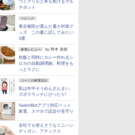
つくグリルと米も炊けるマル
チポット
トピック
東京都民が選んだ暑さ対策グ
ッズ この夏に試してみたい
4選
by
野本 美樹
家電レビュー
炊飯と同時にカレー作れるシ
ロカの自動調理鍋、料理をも
っとラクに
ぷーこの家電日記
私は年中そうめんざんまい。
ズボラランチにぴったり!
SwitchBotアプリ対応ペット
家電、スマホで設定や見守り
会社でも使えそうなミニハン
ディガン、アテックス