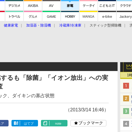
健康家電
加湿器・除湿機
冷蔵庫/冷凍庫
スティック型掃除機
扇風機
オーブン・電子レンジ
スマートハウス
掃除機
家事家電
ke大賞2019】
CES 2020
1
感するも「除菌」「イオン放出」への実
査
ック、ダイキンの寡占状態
（2013/3/14 16:46）
ブックマーク
ェア
はてブ
note