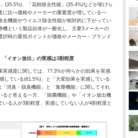
」(35.5%)、「花粉除去性能」(35.4%)などが挙げら
査に比べ価格やメーカーの重要度が増している一
除去機能やウイルス除去性能が相対的に下がってい
浄機という製品自体が一般化し、主要3メーカーの
選択時の重視ポイントが価格やメーカー・ブランド
。
」「イオン放出」の実感は3割程度
実感度に関しては、77.3%が何らかの効果を実感
している(61.5%)」と「大変効果を実感している
別では「消臭・脱臭機能」と「集塵機能」に関してそれ
ていると答える一方、「除菌機能」や「イオン放出機
ている人が3割程度、実感していない人が4割程度と