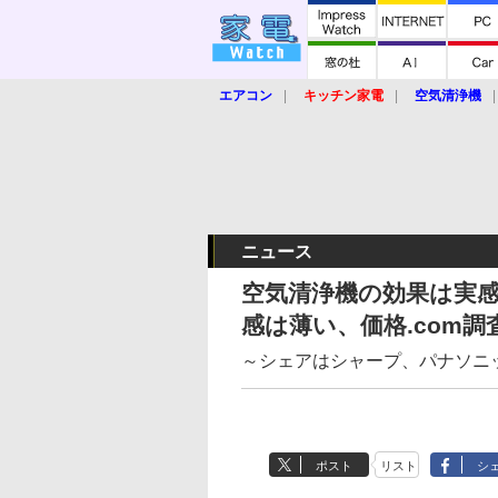
エアコン
キッチン家電
空気清浄機
炊飯器
ロボット掃除機
暖房器具
業界動向
【家電大賞2019】
【e-bi
ニュース
空気清浄機の効果は実
感は薄い、価格.com調
～シェアはシャープ、パナソニ
ポスト
リスト
シ