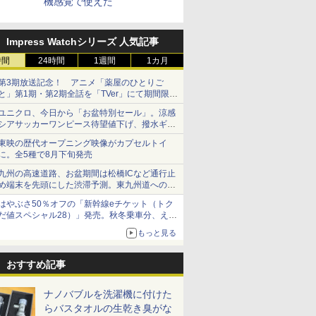
機感覚で使えた
Impress Watchシリーズ 人気記事
時間
24時間
1週間
1カ月
第3期放送記念！ アニメ「薬屋のひとりご
と」第1期・第2期全話を「TVer」にて期間限定
で順次無料配信開始
ユニクロ、今日から「お盆特別セール」。涼感
シアサッカーワンピース待望値下げ、撥水ギア
ショーツは1990円に
東映の歴代オープニング映像がカプセルトイ
に。全5種で8月下旬発売
九州の高速道路、お盆期間は松橋ICなど通行止
め端末を先頭にした渋滞予測。東九州道への迂
回は料金調整を実施
はやぶさ50％オフの「新幹線eチケット（トク
だ値スペシャル28）」発売。秋冬乗車分、えき
ねっと限定
もっと見る
おすすめ記事
ナノバブルを洗濯機に付けた
らバスタオルの生乾き臭がな