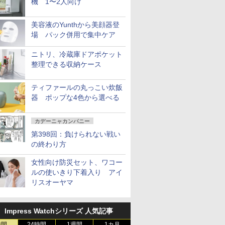
機 1〜2人向け
美容液のYunthから美顔器登
場 パック併用で集中ケア
ニトリ、冷蔵庫ドアポケット
整理できる収納ケース
ティファールの丸っこい炊飯
器 ポップな4色から選べる
カデーニャカンパニー
第398回：負けられない戦い
の終わり方
女性向け防災セット、ワコー
ルの使いきり下着入り アイ
リスオーヤマ
Impress Watchシリーズ 人気記事
時間
24時間
1週間
1カ月