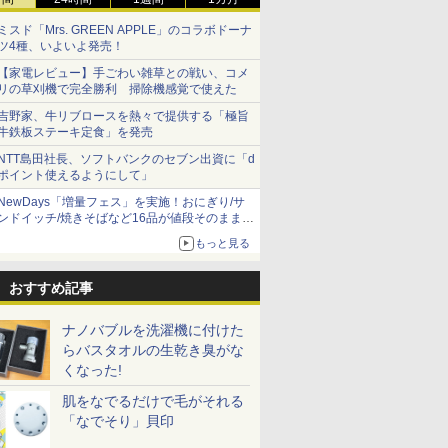
ミスド「Mrs. GREEN APPLE」のコラボドーナ
ツ4種、いよいよ発売！
【家電レビュー】手ごわい雑草との戦い、コメ
リの草刈機で完全勝利 掃除機感覚で使えた
吉野家、牛リブロースを熱々で提供する「極旨
牛鉄板ステーキ定食」を発売
NTT島田社長、ソフトバンクのセブン出資に「d
ポイント使えるようにして」
NewDays「増量フェス」を実施！おにぎり/サ
ンドイッチ/焼きそばなど16品が値段そのままで
ボリュームアップ
もっと見る
おすすめ記事
ナノバブルを洗濯機に付けた
らバスタオルの生乾き臭がな
くなった!
肌をなでるだけで毛がそれる
「なでそり」貝印