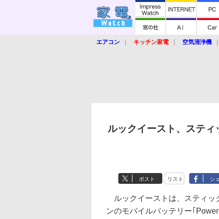
エアコン
キッチン家電
空気清浄機
炊飯器
ロボット掃除機
暖房器具
業界動向
【家電大賞2019】
【e-bi
ルックイースト、スティッ
ポスト
リスト
シ
ルックイーストは、スティッ
ンのモバイルバッテリー｢Power-P