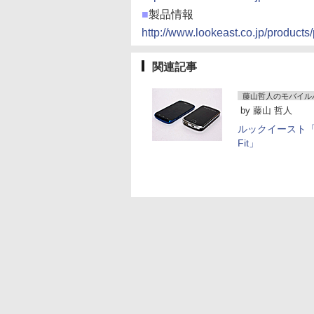
■
製品情報
http://www.lookeast.co.jp/product
関連記事
藤山哲人のモバイル
by
藤山 哲人
ルックイースト「Po
Fit」