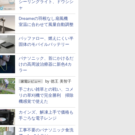
シーリングライト、ドウシシ
ャ
Dreameの羽根なし扇風機
室温に合わせて風量自動調整
バッファロー、燃えにくい半
固体のモバイルバッテリー
パナソニック、首にかけるだ
けの高周波治療器に新色4カ
ラー
by
徳王 美智子
家電レビュー
手ごわい雑草との戦い、コメ
リの草刈機で完全勝利 掃除
機感覚で使えた
カインズ、解凍上手で価格も
手ごろな電子レンジ
工事不要のパナソニック食洗