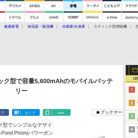
健康家電
加湿器・除湿機
冷蔵庫/冷凍庫
スティック型掃除機
扇風機
オーブン・電子レンジ
スマートハウス
掃除機
家事家電
ke大賞2019】
CES 2020
1
ク型で容量5,600mAhのモバイルバッテ
リー
ブックマーク
ェア
はてブ
note
ク型でシンプルなデザイ
ond Prism(パワーポン