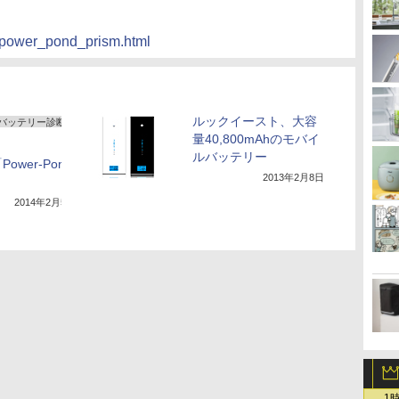
s/power_pond_prism.html
ルックイースト、大容
バッテリー診断
量40,800mAhのモバイ
ルバッテリー
wer-Pond
2013年2月8日
2014年2月5日
1