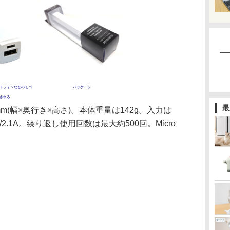
トフォンなどのモバ
パッケージ
される
最
5mm(幅×奥行き×高さ)。本体重量は142g。入力は
0V/2.1A。繰り返し使用回数は最大約500回。Micro