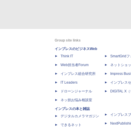
Group site links
インプレスのビジネスWeb
Think IT
SmartGri
Web担当者Forum
ネットショ
インプレス総合研究所
Impress Busi
IT Leaders
インプレス
ドローンジャーナル
DIGITAL
ネッ担お悩み相談室
インプレスの本と雑誌
インプレス
デジタルカメラマガジン
NextPublish
できるネット