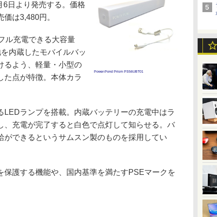
11月6日より発売する。価格
は3,480円。
フル充電できる大容量
電池を内蔵したモバイルバッ
けるよう、軽量・小型の
Power-Pond Prism PS56UBT01
した点が特徴。本体カラ
。
LEDランプを搭載。内蔵バッテリーの充電中はラ
し、充電が完了すると白色で点灯して知らせる。バ
給ができるというサムスン製のものを採用してい
保護する機能や、国内基準を満たすPSEマークを