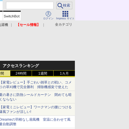
ログイン
Impress サイト
全カテゴリ
洗濯機
【セール情報】
照明器具
美容家電
アクセスランキング
時間
24時間
1週間
1カ月
【家電レビュー】手ごわい雑草との戦い、コメ
リの草刈機で完全勝利 掃除機感覚で使えた
夏の暑さに防熱シールドカーテン 閉めても暗
くならない
【家電ミニレビュー】ワークマンの腰につける
爆風ファンが涼しい!
Dreameの羽根なし扇風機 室温に合わせて風
量自動調整