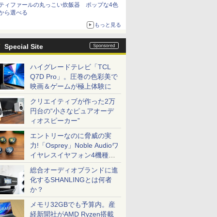
ティファールの丸っこい炊飯器 ポップな4色
から選べる
もっと見る
Special Site
ハイグレードテレビ「TCL
Q7D Pro」。圧巻の色彩美で
映画＆ゲームが極上体験に
クリエイティブが作った2万
円台の“小さなピュアオーデ
ィオスピーカー”
エントリーなのに脅威の実
力!「Osprey」Noble Audioワ
イヤレスイヤフォン4機種を
一気に聴く
総合オーディオブランドに進
化するSHANLINGとは何者
か？
メモリ32GBでも予算内。産
経新聞社がAMD Ryzen搭載