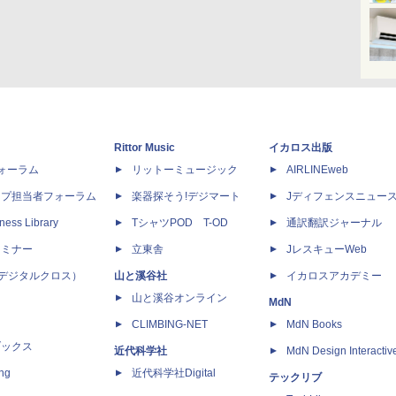
Rittor Music
イカロス出版
dフォーラム
リットーミュージック
AIRLINEweb
ップ担当者フォーラム
楽器探そう!デジマート
Jディフェンスニュー
ness Library
TシャツPOD T-OD
通訳翻訳ジャーナル
セミナー
立東舎
JレスキューWeb
 X（デジタルクロス）
山と溪谷社
イカロスアカデミー
山と溪谷オンライン
MdN
CLIMBING-NET
MdN Books
ブックス
近代科学社
MdN Design Interactiv
ing
近代科学社Digital
テックリブ