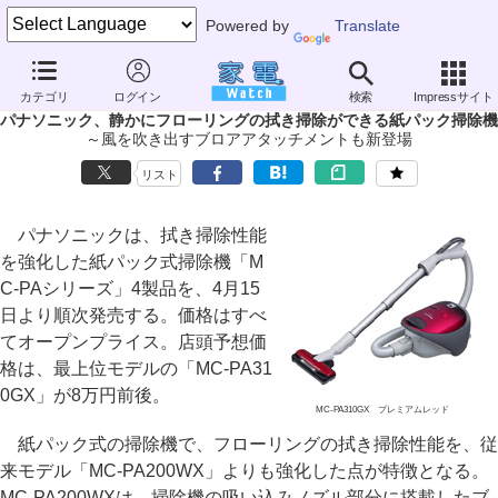
Powered by
Translate
家電 Watch
生活家電
掃除機
紙パック式
カテゴリ
ログイン
検索
Impressサイト
パナソニック、静かにフローリングの拭き掃除ができる紙パック掃除機
～風を吹き出すブロアアタッチメントも新登場
リスト
パナソニックは、拭き掃除性能
を強化した紙パック式掃除機「M
C-PAシリーズ」4製品を、4月15
日より順次発売する。価格はすべ
てオープンプライス。店頭予想価
格は、最上位モデルの「MC-PA31
0GX」が8万円前後。
MC-PA310GX プレミアムレッド
紙パック式の掃除機で、フローリングの拭き掃除性能を、従
来モデル「MC-PA200WX」よりも強化した点が特徴となる。
MC-PA200WXは、掃除機の吸い込みノズル部分に搭載したブ