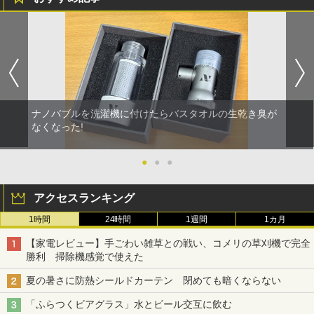
ナノバブルを洗濯機に付けたらバスタオルの生乾き臭が
なくなった!
●
●
●
アクセスランキング
1時間
24時間
1週間
1カ月
【家電レビュー】手ごわい雑草との戦い、コメリの草刈機で完全
勝利 掃除機感覚で使えた
夏の暑さに防熱シールドカーテン 閉めても暗くならない
「ふらつくビアグラス」水とビール交互に飲む