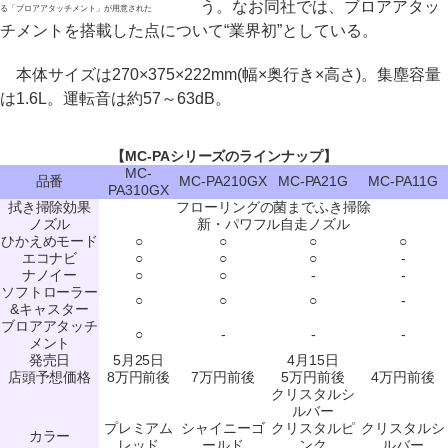
う。なお同社では、ブロアアタッ
る「ブロアアタッチメント」が用意された
チメントを搭載した点について“業界初”としている。
本体サイズは270×375×222mm(幅×奥行き×高さ)。集塵容量
は1.6L。運転音は約57～63dB。
【MC-PAシリーズのラインナップ】
MC-
品番
MC-PA210GX
MC-PA21G
MC-PA11G
PA310GX
拭き掃除効果
フローリングの菌までふき掃除
ノズル
新・パワフル自走ノズル
ひかえめモード
○
○
○
○
エコナビ
○
○
○
-
ナノイー
○
○
-
-
ソフトローラー
○
○
○
-
&キャスター
ブロアアタッチ
○
-
-
-
メント
発売日
5月25日
4月15日
店頭予想価格
8万円前後
7万円前後
5万円前後
4万円前後
クリスタルシ
ルバー
プレミアム
シャイニーゴ
クリスタルピ
クリスタルシ
カラー
レッド
ールド
ンク
ルバー