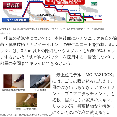
ハウスダストの量や床面の状態で運転を自動制御する「エコナビ」に、新たにゴミ量に応じたブラシ回転の制御
も加わった
排気の清潔性については、本体後部にパナソニック独自の除
菌・脱臭技術「ナノイーイオン」の発生ユニットを搭載。紙パ
ックには、0.5μm以上の微細なハウスダストも約99.9%キャッ
チするという「逃がさんパック」を採用する。掃除しながら、
部屋の空間までキレイにできるという。
最上位モデル「MC-PA310GX」
には、ゴミの吸い込みに加えて、
風の吹き出しもできるアタッチメ
ント「ブロアアタッチメント」も
搭載。届きにくい家具のスキマ、
サッシの溝、観葉植物など掃除し
にくいものに便利に使えるとい
最上位モデルには、吸い込みに加え吹き出し掃除もでき