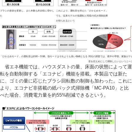
ブラシの形状を変更し、また本数も約10倍に増やし
これにより、運転音を抑えた「ひかえめモード」
た
でも、従来モデルの強運転と同様の拭き掃除効果
が得られるという
「ひかえめモード」の運転音は約60～57dB。強モードはそれよりも高い63dBとなる
同社の調査では、夜中や早朝、家族がテ
音を控えめにして掃除したいというニー
省エネ機能では、ハウスダストの量、床面の状態によって運
転を自動制御する「エコナビ」機能を搭載。本製品では新た
に、ゴミの量に応じたブラシ回転数の制御も加わった。これに
より、エコナビ非搭載の紙パック式掃除機「MC-PA10」と比
べた場合、消費電力量を約55%削減できるという。