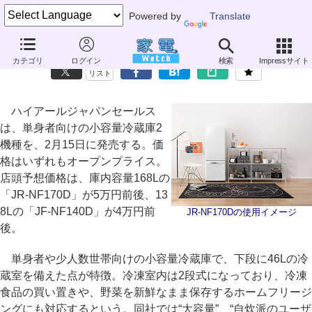
Powered by
Translate
ハイアール、冷凍室が大きい単身者向け冷蔵庫
カテゴリ
ログイン
検索
Impressサイト
リスト
ハイアールジャパンセールス
は、単身者向けの小容量冷蔵庫2
機種を、2月15日に発売する。価
格はいずれもオープンプライス。
店頭予想価格は、庫内容量168Lの
「JR-NF170D」が5万円前後、13
8Lの「JF-NF140D」が4万円前
JR-NF170Dの使用イメージ
後。
単身者や少人数世帯向けの小容量冷蔵庫で、下段に46Lの冷
蔵室を備えた点が特徴。冷凍室内は2段式になっており、冷凍
食品の買い置きや、野菜を新鮮なまま保存するホームフリージ
ングにも対応するという。同社では“大容量”、“自炊派のユーザ