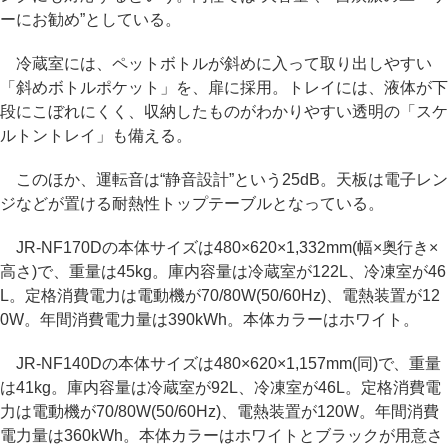
ーにお勧め”としている。
冷蔵室には、ペットボトルが斜めに入って取り出しやすい
「斜めボトルポケット」を、扉に採用。トレイには、液体が下
段にこぼれにくく、収納したものがわかりやすい透明の「スケ
ルトントレイ」も備える。
このほか、運転音は“静音設計”という25dB。天板は電子レン
ジなどが置ける耐熱性トップテーブルとなっている。
JR-NF170Dの本体サイズは480×620×1,332mm(幅×奥行き×
高さ)で、重量は45kg。庫内容量は冷蔵室が122L、冷凍室が46
L。定格消費電力は電動機が70/80W(50/60Hz)、電熱装置が12
0W。年間消費電力量は390kWh。本体カラーはホワイト。
JR-NF140Dの本体サイズは480×620×1,157mm(同)で、重量
は41kg。庫内容量は冷蔵室が92L、冷凍室が46L。定格消費電
力は電動機が70/80W(50/60Hz)、電熱装置が120W。年間消費
電力量は360kWh。本体カラーはホワイトとブラックが用意さ