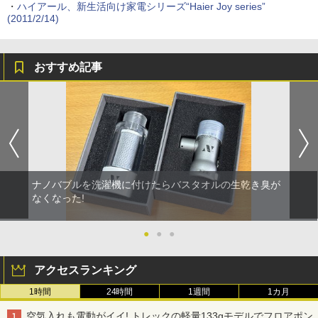
・
ハイアール、新生活向け家電シリーズ“Haier Joy series”
(2011/2/14)
おすすめ記事
ナノバブルを洗濯機に付けたらバスタオルの生乾き臭が
なくなった!
●
●
●
アクセスランキング
1時間
24時間
1週間
1カ月
空気入れも電動がイイ! トレックの軽量133gモデルでフロアポン