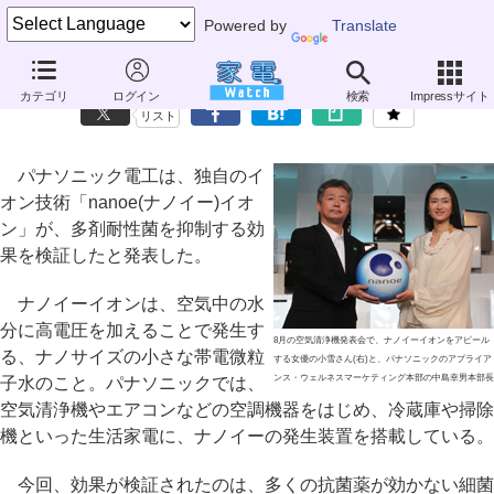
Powered by
Translate
パナソニックの「ナノイー」イオン、多剤耐性菌の抑制に効果
カテゴリ
ログイン
検索
Impressサイト
リスト
パナソニック電工は、独自のイ
オン技術「nanoe(ナノイー)イオ
ン」が、多剤耐性菌を抑制する効
果を検証したと発表した。
ナノイーイオンは、空気中の水
分に高電圧を加えることで発生す
8月の空気清浄機発表会で、ナノイーイオンをアピール
る、ナノサイズの小さな帯電微粒
する女優の小雪さん(右)と、パナソニックのアプライア
ンス・ウェルネスマーケティング本部の中島幸男本部長
子水のこと。パナソニックでは、
空気清浄機やエアコンなどの空調機器をはじめ、冷蔵庫や掃除
機といった生活家電に、ナノイーの発生装置を搭載している。
今回、効果が検証されたのは、多くの抗菌薬が効かない細菌