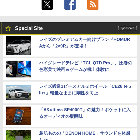
Special Site
レイズのプレミアムカー向けブランドHOMUR
Aから「2×9R」が登場！
ハイグレードテレビ「TCL Q7D Pro」。圧巻の
色彩美で映画＆ゲームが極上体験に
レイズ鍛造1ピースアルミホイール「CE28 N-p
lus」軽量なままに剛性を向上
「A&ultima SP4000T」の魅力！ポケットに入
るオーディオの醍醐味
鳥肌ものの「DENON HOME」サウンドを体感
した！