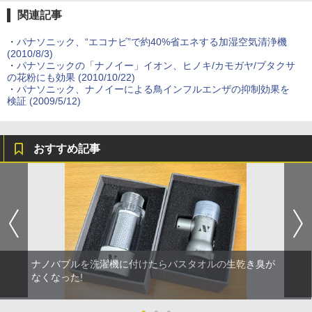
関連記事
・
パナソニック、“エコナビ”で約40%省エネする加湿空気清浄機
(2010/8/3)
・
パナソニックの「ナノイー」イオン、ヒノキ/カモガヤ/ブタクサ
の花粉にも効果 (2010/10/22)
・
パナソニック、ナノイーによる鳥インフルエンザの抑制効果を
検証 (2009/5/12)
おすすめ記事
ナノバブルを洗濯機に付けたらバスタオルの生乾き臭が
なくなった!