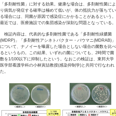
「多剤耐性菌」に対する効果。健康な場合は、多剤耐性菌によ
り病気が発症する確率は極めて低いが、体の抵抗力が落ちてい
る場合には、同菌が原因で感染症にかかることがあるという。
最近では、医療施設での集団感染が深刻な問題となっている。
検証内容は、代表的な多剤耐性菌である「多剤耐性緑膿菌
(MDRP)」「多剤耐性アシネトバクター・バウマニ(MDRAB)」
について、ナノイーを曝露した場合としない場合の菌数を比べ
るというもの。この結果、いずれの菌についても、2時間で菌
数を1/100以下に抑制したという。なおこの検証は、東邦大学
医学部看護学科の小林寅喆教授(感染抑制学)と共同で行なわれ
た。