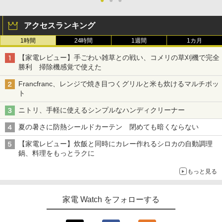
●
●
●
アクセスランキング
1時間
24時間
1週間
1カ月
【家電レビュー】手ごわい雑草との戦い、コメリの草刈機で完全
勝利 掃除機感覚で使えた
Francfranc、レンジで焼き目つくグリルと米も炊けるマルチポッ
ト
ニトリ、手軽に使えるシンプルなハンディクリーナー
夏の暑さに防熱シールドカーテン 閉めても暗くならない
【家電レビュー】炊飯と同時にカレー作れるシロカの自動調理
鍋、料理をもっとラクに
もっと見る
家電 Watch をフォローする