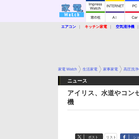
エアコン
キッチン家電
空気清浄機
炊飯器
ロボット掃除機
暖房器具
業界動向
【家電大賞2019】
【e-bi
家電 Watch
生活家電
家事家電
高圧洗浄
ニュース
アイリス、水道やコン
機
ポスト
リスト
シ