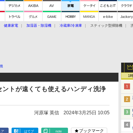
健康家電
加湿器・除湿機
冷蔵庫/冷凍庫
スティック型掃除機
扇風機
オーブン・電子レンジ
スマートハウス
掃除機
家事家電
ke大賞2019】
CES 2020
機
1
セントが遠くても使えるハンディ洗浄
河原塚 英信
2024年3月25日 10:05
ブックマーク
ェア
はてブ
note