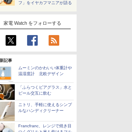
フ」をイヤカフマニアが語る
家電 Watch をフォローする
新記事
ムーミンのかわいい体重計や
温湿度計 北欧デザイン
「ふらつくビアグラス」水と
ビール交互に飲む
ニトリ、手軽に使えるシンプ
ルなハンディクリーナー
Francfranc、レンジで焼き目
つくグリルと米も炊けるマル