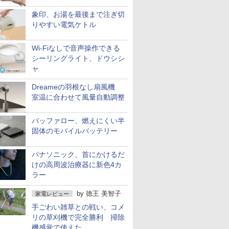
象印、お湯を最後まで注ぎ切
りやすい電気ケトル
Wi-Fiなしで音声操作できる
シーリングライト、ドウシシ
ャ
Dreameの羽根なし扇風機
室温に合わせて風量自動調整
バッファロー、燃えにくい半
固体のモバイルバッテリー
パナソニック、首にかけるだ
けの高周波治療器に新色4カ
ラー
by
徳王 美智子
家電レビュー
手ごわい雑草との戦い、コメ
リの草刈機で完全勝利 掃除
機感覚で使えた