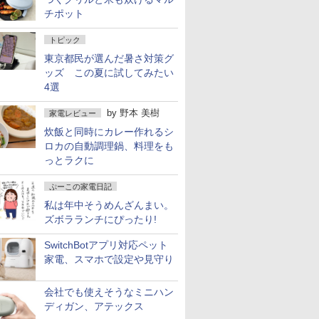
チポット
トピック
東京都民が選んだ暑さ対策グ
ッズ この夏に試してみたい
4選
by
野本 美樹
家電レビュー
炊飯と同時にカレー作れるシ
ロカの自動調理鍋、料理をも
っとラクに
ぷーこの家電日記
私は年中そうめんざんまい。
ズボラランチにぴったり!
SwitchBotアプリ対応ペット
家電、スマホで設定や見守り
会社でも使えそうなミニハン
ディガン、アテックス