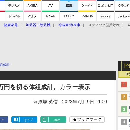
健康家電
加湿器・除湿機
冷蔵庫/冷凍庫
スティック型掃除機
扇風機
オーブン・電子レンジ
スマートハウス
掃除機
家事家電
ke大賞2019】
CES 2020
組成計
1
で1万円を切る体組成計。カラー表示
河原塚 英信
2023年7月19日 11:00
ブックマーク
ェア
はてブ
note