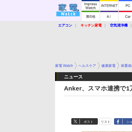
エアコン
キッチン家電
空気清浄機
炊飯器
ロボット掃除機
暖房器具
業界動向
【家電大賞2019】
【e-bi
家電 Watch
ヘルスケア
健康家電
体重体
ニュース
Anker、スマホ連携
ポスト
リスト
シ