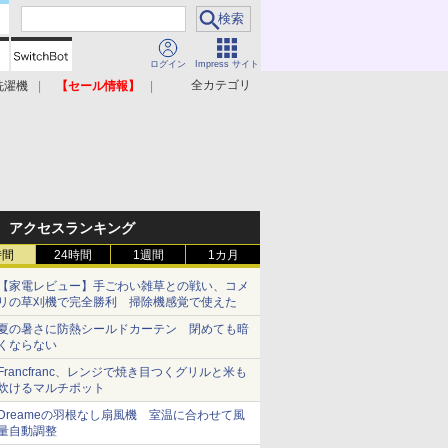
ログイン
Impress サイト
全カテゴリ
洗濯機
【セール情報】
照明器具
美容家電
アクセスランキング
時間
24時間
1週間
1カ月
【家電レビュー】手ごわい雑草との戦い、コメ
リの草刈機で完全勝利 掃除機感覚で使えた
夏の暑さに防熱シールドカーテン 閉めても暗
くならない
Francfranc、レンジで焼き目つくグリルと米も
炊けるマルチポット
Dreameの羽根なし扇風機 室温に合わせて風
量自動調整