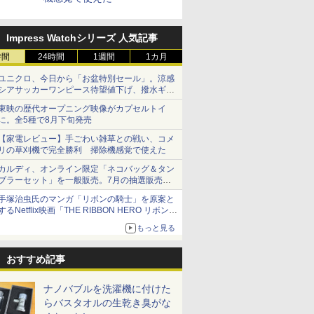
Impress Watchシリーズ 人気記事
時間
24時間
1週間
1カ月
ユニクロ、今日から「お盆特別セール」。涼感
シアサッカーワンピース待望値下げ、撥水ギア
ショーツは1990円に
東映の歴代オープニング映像がカプセルトイ
に。全5種で8月下旬発売
【家電レビュー】手ごわい雑草との戦い、コメ
リの草刈機で完全勝利 掃除機感覚で使えた
カルディ、オンライン限定「ネコバッグ＆タン
ブラーセット」を一般販売。7月の抽選販売の
当選無効分
手塚治虫氏のマンガ「リボンの騎士」を原案と
するNetflix映画「THE RIBBON HERO リボンヒ
ーロー」本日配信開始
もっと見る
おすすめ記事
ナノバブルを洗濯機に付けた
らバスタオルの生乾き臭がな