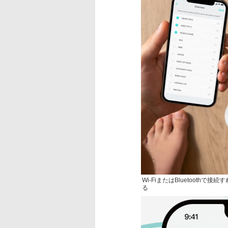
Wi-FiまたはBluetoot
る