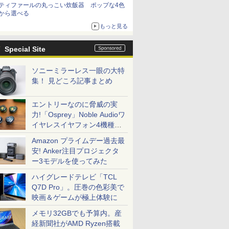
ティファールの丸っこい炊飯器 ポップな4色
から選べる
もっと見る
Special Site
ソニーミラーレス一眼の大特
集！ 見どころ記事まとめ
エントリーなのに脅威の実
力!「Osprey」Noble Audioワ
イヤレスイヤフォン4機種を
一気に聴く
Amazon プライムデー過去最
安! Anker注目プロジェクタ
ー3モデルを使ってみた
ハイグレードテレビ「TCL
Q7D Pro」。圧巻の色彩美で
映画＆ゲームが極上体験に
メモリ32GBでも予算内。産
経新聞社がAMD Ryzen搭載