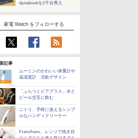
dynabookを2千台導入
家電 Watch をフォローする
新記事
ムーミンのかわいい体重計や
温湿度計 北欧デザイン
「ふらつくビアグラス」水と
ビール交互に飲む
ニトリ、手軽に使えるシンプ
ルなハンディクリーナー
Francfranc、レンジで焼き目
つくグリルと米も炊けるマル