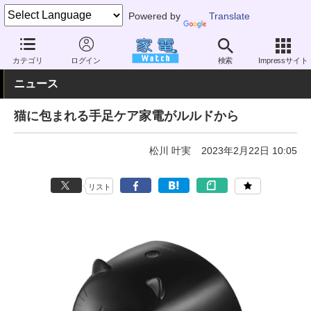
Powered by
Translate
家電 Watch
ヘルスケア
健康家電
マッサージ機器
カテゴリ
ログイン
検索
Impressサイト
ニュース
猫に包まれる手足ケア家電がルルドから
松川 叶実
2023年2月22日 10:05
リスト