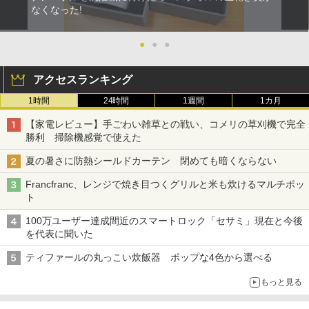
なくなった!
●
●
●
アクセスランキング
1時間
24時間
1週間
1カ月
【家電レビュー】手ごわい雑草との戦い、コメリの草刈機で完全
勝利 掃除機感覚で使えた
夏の暑さに防熱シールドカーテン 閉めても暗くならない
Francfranc、レンジで焼き目つくグリルと米も炊けるマルチポッ
ト
100万ユーザー達成間近のスマートロック「セサミ」現在と今後
を代表に聞いた
ティファールの丸っこい炊飯器 ポップな4色から選べる
もっと見る