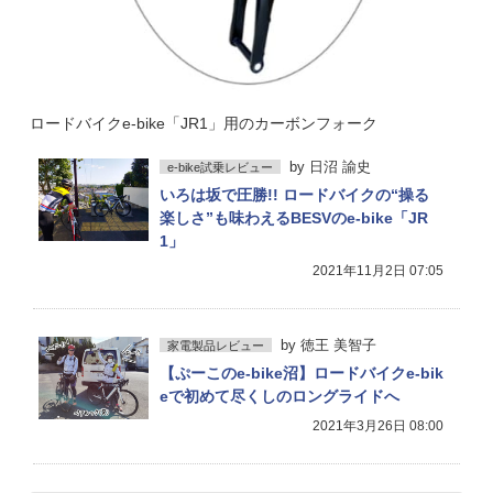
ロードバイクe-bike「JR1」用のカーボンフォーク
by
日沼 諭史
e-bike試乗レビュー
いろは坂で圧勝!! ロードバイクの“操る
楽しさ”も味わえるBESVのe-bike「JR
1」
2021年11月2日 07:05
by
徳王 美智子
家電製品レビュー
【ぷーこのe-bike沼】ロードバイクe-bik
eで初めて尽くしのロングライドへ
2021年3月26日 08:00