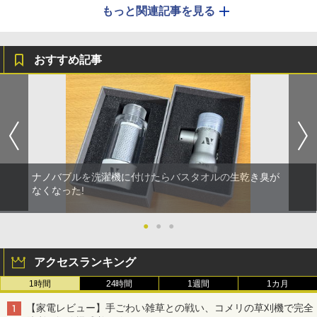
もっと関連記事を見る
おすすめ記事
ナノバブルを洗濯機に付けたらバスタオルの生乾き臭が
なくなった!
●
●
●
アクセスランキング
1時間
24時間
1週間
1カ月
【家電レビュー】手ごわい雑草との戦い、コメリの草刈機で完全