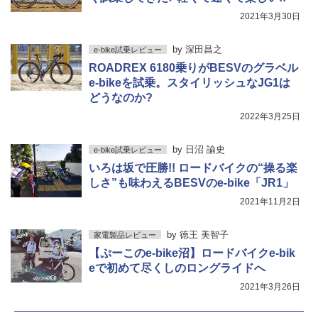
2021年3月30日
by
深田昌之
e-bike試乗レビュー
ROADREX 6180乗りがBESVのグラベル
e-bikeを試乗。スタイリッシュなJG1は
どうなのか?
2022年3月25日
by
日沼 諭史
e-bike試乗レビュー
いろは坂で圧勝!! ロードバイクの“操る楽
しさ”も味わえるBESVのe-bike「JR1」
2021年11月2日
by
徳王 美智子
家電製品レビュー
【ぷーこのe-bike沼】ロードバイクe-bik
eで初めて尽くしのロングライドへ
2021年3月26日