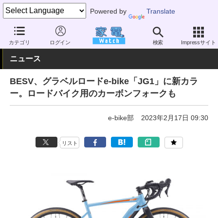
Powered by
Translate
家電 Watch
その他・家電
アウトドア
電動自転車
カテゴリ
ログイン
検索
Impressサイト
ニュース
BESV、グラベルロードe-bike「JG1」に新カラ
ー。ロードバイク用のカーボンフォークも
e-bike部
2023年2月17日 09:30
リスト