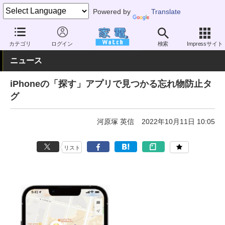
Powered by
Translate
家電 Watch
エネルギー
IoT
その他
カテゴリ
ログイン
検索
Impressサイト
ニュース
iPhoneの「探す」アプリで見つかる忘れ物防止タ
グ
河原塚 英信
2022年10月11日 10:05
リスト