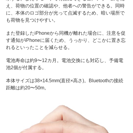
え、荷物の位置の確認や、他者への警告ができる。同時
に、本体のロゴ部分が光って点滅するため、暗い場所で
も荷物を見つけやすい。
また登録したiPhoneから同機が離れた場合に、注意を促
す通知がiPhoneに届くため、うっかり、どこかに置き忘
れるといったことを減らせる。
電池寿命は約9〜12カ月。電池交換にも対応し、予備電
池2個が付属する。
本体サイズは38×14.5mm(直径×高さ)。Bluetoothの接続
距離は約20〜50m。