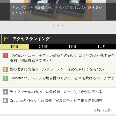
ナノバブルを洗濯機に付けたらバスタオルの生乾き臭が
なくなった!
●
●
●
アクセスランキング
1時間
24時間
1週間
1カ月
【家電レビュー】手ごわい雑草との戦い、コメリの草刈機で完全
勝利 掃除機感覚で使えた
夏の暑さに防熱シールドカーテン 閉めても暗くならない
Francfranc、レンジで焼き目つくグリルと米も炊けるマルチポッ
ト
ティファールの丸っこい炊飯器 ポップな4色から選べる
Dreameの羽根なし扇風機 室温に合わせて風量自動調整
もっと見る