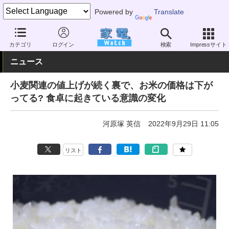
Powered by
Translate
家電 Watch
生活家電
炊飯器
カテゴリ
ログイン
検索
Impressサイト
ニュース
小麦関連の値上げが続く裏で、お米の価格は下が
ってる? 食卓に起きている意識の変化
河原塚 英信
2022年9月29日 11:05
リスト