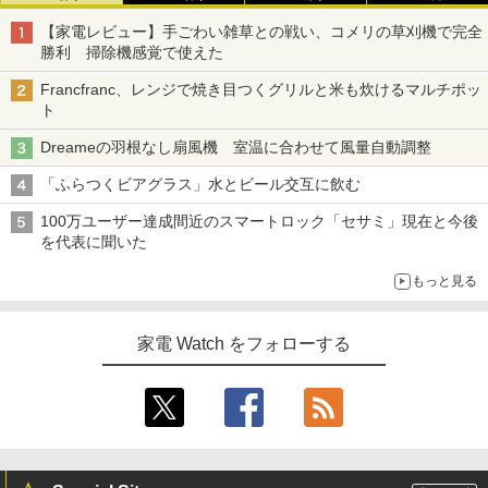
【家電レビュー】手ごわい雑草との戦い、コメリの草刈機で完全
勝利 掃除機感覚で使えた
Francfranc、レンジで焼き目つくグリルと米も炊けるマルチポッ
ト
Dreameの羽根なし扇風機 室温に合わせて風量自動調整
「ふらつくビアグラス」水とビール交互に飲む
100万ユーザー達成間近のスマートロック「セサミ」現在と今後
を代表に聞いた
もっと見る
家電 Watch をフォローする