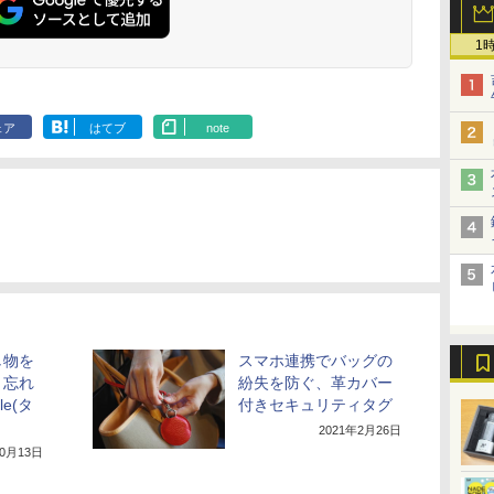
1
ェア
はてブ
note
し物を
スマホ連携でバッグの
、忘れ
紛失を防ぐ、革カバー
e(タ
付きセキュリティタグ
2021年2月26日
10月13日