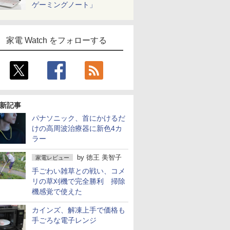
ゲーミングノート」
家電 Watch をフォローする
新記事
パナソニック、首にかけるだ
けの高周波治療器に新色4カ
ラー
by
徳王 美智子
家電レビュー
手ごわい雑草との戦い、コメ
リの草刈機で完全勝利 掃除
機感覚で使えた
カインズ、解凍上手で価格も
手ごろな電子レンジ