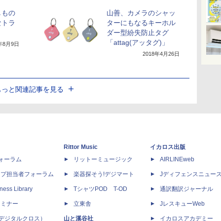
しもの
山善、カメラのシャッ
なトラ
ターにもなるキーホル
ダー型紛失防止タグ
「attag(アッタグ)」
9年8月9日
2018年4月26日
もっと関連記事を見る
Rittor Music
イカロス出版
dフォーラム
リットーミュージック
AIRLINEweb
ップ担当者フォーラム
楽器探そう!デジマート
Jディフェンスニュー
ness Library
TシャツPOD T-OD
通訳翻訳ジャーナル
セミナー
立東舎
JレスキューWeb
 X（デジタルクロス）
山と溪谷社
イカロスアカデミー