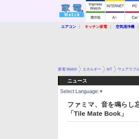
エアコン
キッチン家電
空気清浄機
炊飯器
ロボット掃除機
暖房器具
業界動向
【家電大賞2019】
【e-bi
家電 Watch
エネルギー
IoT
ウェアラブ
ニュース
Select Language
▼
ファミマ、音を鳴らし忘
「Tile Mate Book」