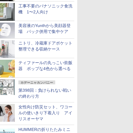
工事不要のパナソニック食洗
機 1〜2人向け
美容液のYunthから美顔器登
場 パック併用で集中ケア
ニトリ、冷蔵庫ドアポケット
整理できる収納ケース
ティファールの丸っこい炊飯
器 ポップな4色から選べる
カデーニャカンパニー
第398回：負けられない戦い
の終わり方
女性向け防災セット、ワコー
ルの使いきり下着入り アイ
リスオーヤマ
HUMMERの折りたたみミニ