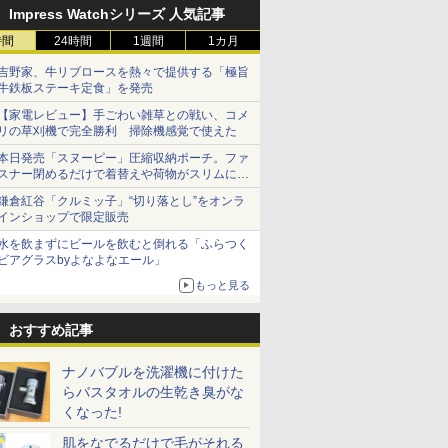
Impress Watchシリーズ 人気記事
時間
24時間
1週間
1カ月
吉野家、牛リブロースを熱々で提供する「極旨
牛鉄板ステーキ定食」を発売
【家電レビュー】手ごわい雑草との戦い、コメ
リの草刈機で完全勝利 掃除機感覚で使えた
本日発売「スヌーピー」圧縮収納ポーチ。ファ
スナー閉めるだけで着替えや荷物がスリムにま
とまる
鎌倉紅谷「クルミッ子」“切り落とし”をオンラ
インショップで限定販売
水を飲まずにビールを飲むと倒れる「ふらつく
ビアグラスbyよなよなエール」
もっと見る
おすすめ記事
ナノバブルを洗濯機に付けた
らバスタオルの生乾き臭がな
くなった!
肌をなでるだけで毛がそれる