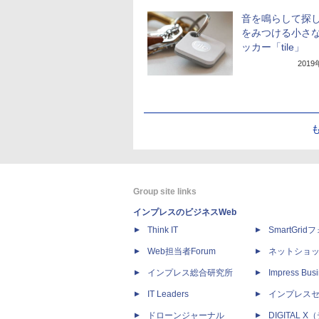
音を鳴らして探
をみつける小さ
ッカー「tile」
201
Group site links
インプレスのビジネスWeb
Think IT
SmartGri
Web担当者Forum
ネットショ
インプレス総合研究所
Impress Busi
IT Leaders
インプレス
ドローンジャーナル
DIGITAL