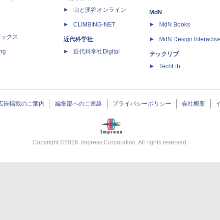
山と溪谷オンライン
MdN
CLIMBING-NET
MdN Books
ブックス
近代科学社
MdN Design Interactiv
ing
近代科学社Digital
テックリブ
TechLib
広告掲載のご案内
編集部へのご連絡
プライバシーポリシー
会社概要
Copyright ©
2026
Impress Corporation. All rights reserved.