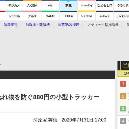
健康家電
加湿器・除湿機
冷蔵庫/冷凍庫
スティック型掃除機
扇風機
オーブン・電子レンジ
スマートハウス
掃除機
家事家電
ke大賞2019】
CES 2020
ル
1
れ物を防ぐ880円の小型トラッカー
河原塚 英信
2020年7月31日 17:00