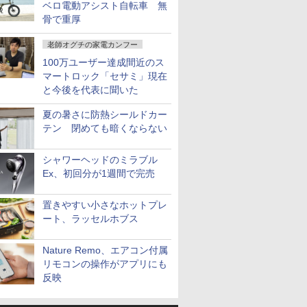
ベロ電動アシスト自転車 無
骨で重厚
老師オグチの家電カンフー
100万ユーザー達成間近のス
マートロック「セサミ」現在
と今後を代表に聞いた
夏の暑さに防熱シールドカー
テン 閉めても暗くならない
シャワーヘッドのミラブル
Ex、初回分が1週間で完売
置きやすい小さなホットプレ
ート、ラッセルホブス
Nature Remo、エアコン付属
リモコンの操作がアプリにも
反映