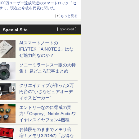
100万ユーザー達成間近のスマートロック「セ
サミ」現在と今後を代表に聞いた
もっと見る
Special Site
AIスマートノートの
iFLYTEK「AINOTE 2」はな
ぜ魅力的なのか？
ソニーミラーレス一眼の大特
集！ 見どころ記事まとめ
クリエイティブが作った2万
円台の“小さなピュアオーデ
ィオスピーカー”
エントリーなのに脅威の実
力!「Osprey」Noble Audioワ
イヤレスイヤフォン4機種を
一気に聴く
お値段そのままでメモリ倍
増！メモリ32GBの「お得な