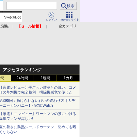
ログイン
Impress サイト
全カテゴリ
洗濯機
【セール情報】
照明器具
美容家電
アクセスランキング
時間
24時間
1週間
1カ月
【家電レビュー】手ごわい雑草との戦い、コメ
リの草刈機で完全勝利 掃除機感覚で使えた
第398回：負けられない戦いの終わり方【カデ
ーニャカンパニー】- 家電 Watch
【家電ミニレビュー】ワークマンの腰につける
爆風ファンが涼しい!
夏の暑さに防熱シールドカーテン 閉めても暗
くならない