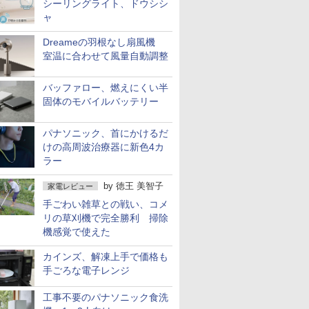
シーリングライト、ドウシシ
ャ
Dreameの羽根なし扇風機
室温に合わせて風量自動調整
バッファロー、燃えにくい半
固体のモバイルバッテリー
パナソニック、首にかけるだ
けの高周波治療器に新色4カ
ラー
by
徳王 美智子
家電レビュー
手ごわい雑草との戦い、コメ
リの草刈機で完全勝利 掃除
機感覚で使えた
カインズ、解凍上手で価格も
手ごろな電子レンジ
工事不要のパナソニック食洗