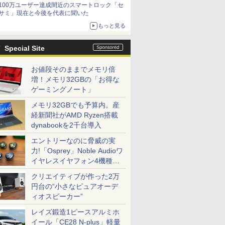
100万ユーザー達成間近のスマートロック「セ
サミ」現在と今後を代表に聞いた
もっと見る
Special Site
お値段そのままでメモリ倍
増！メモリ32GBの「お得な
ゲーミングノート」
メモリ32GBでも予算内。産
経新聞社がAMD Ryzen搭載
dynabookを2千台導入
エントリーなのに脅威の実
力!「Osprey」Noble Audioワ
イヤレスイヤフォン4機種を
一気に聴く
クリエイティブが作った2万
円台の“小さなピュアオーデ
ィオスピーカー”
レイズ鍛造1ピースアルミホ
イール「CE28 N-plus」軽量