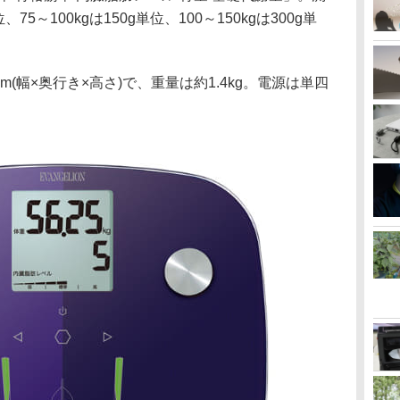
、75～100kgは150g単位、100～150kgは300g単
mm(幅×奥行き×高さ)で、重量は約1.4kg。電源は単四