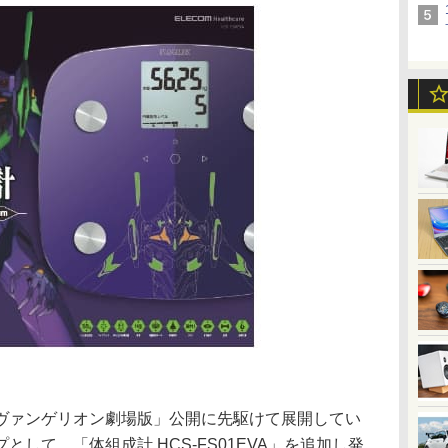
ヴァンゲリオン劇場版」公開に先駆けて展開してい
して、「体組成計 HCS-FS01EVA」を追加し発