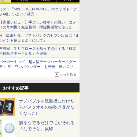
ミスド「Mrs. GREEN APPLE」のコラボドーナ
ツ4種、いよいよ発売！
【家電レビュー】手ごわい雑草との戦い、コメ
リの草刈機で完全勝利 掃除機感覚で使えた
NTT島田社長、ソフトバンクのセブン出資に「d
ポイント使えるようにして」
吉野家、牛リブロースを熱々で提供する「極旨
牛鉄板ステーキ定食」を発売
バーガーキング、超大型チーズバーガー「ダー
ティ ザ・ワンパウンダー」を発売。総カロリー
約1656kcal、総重量約527g！
もっと見る
おすすめ記事
ナノバブルを洗濯機に付けた
らバスタオルの生乾き臭がな
くなった!
肌をなでるだけで毛がそれる
「なでそり」貝印