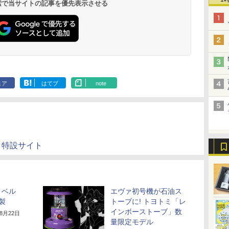
 検索で当サイトの記事を優先表示させる
ェア
はてブ
note
」特設サイト
ョベル
エヴァ初号機が石油ス
製
トーブに! トヨトミ「レ
インボーストーブ」数
年8月22日
量限定モデル