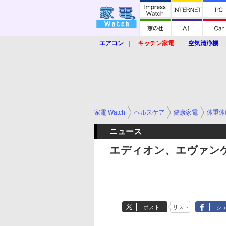
エアコン
キッチン家電
空気清浄機
炊飯器
ロボット掃除機
暖房器具
業界動向
【家電大賞2019】
【e-bi
家電 Watch
ヘルスケア
健康家電
体重体
ニュース
エディオン、エヴァン
ポスト
リスト
シ