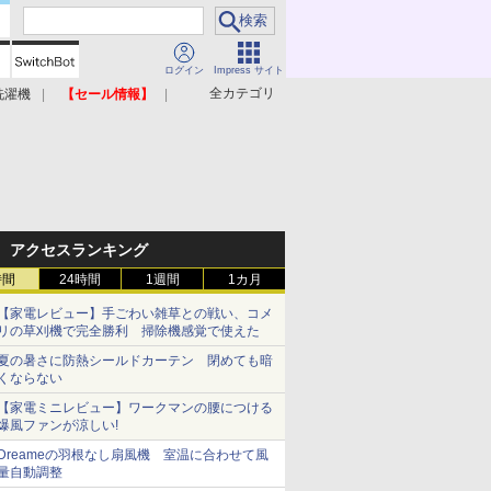
ログイン
Impress サイト
全カテゴリ
洗濯機
【セール情報】
照明器具
美容家電
アクセスランキング
時間
24時間
1週間
1カ月
【家電レビュー】手ごわい雑草との戦い、コメ
リの草刈機で完全勝利 掃除機感覚で使えた
夏の暑さに防熱シールドカーテン 閉めても暗
くならない
【家電ミニレビュー】ワークマンの腰につける
爆風ファンが涼しい!
Dreameの羽根なし扇風機 室温に合わせて風
量自動調整