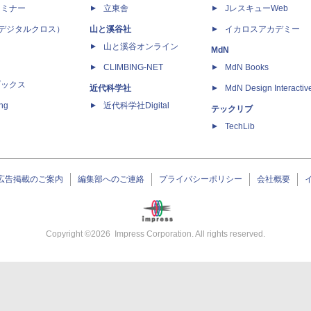
セミナー
立東舎
JレスキューWeb
 X（デジタルクロス）
山と溪谷社
イカロスアカデミー
山と溪谷オンライン
MdN
CLIMBING-NET
MdN Books
ブックス
近代科学社
MdN Design Interactiv
ing
近代科学社Digital
テックリブ
TechLib
広告掲載のご案内
編集部へのご連絡
プライバシーポリシー
会社概要
Copyright ©
2026
Impress Corporation. All rights reserved.