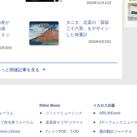
2020年11月11日
の差が
タニタ、北斎の「冨嶽
組成
三十六景」をデザイン
イエッ
した体重計
2020年9月23日
10月20日
もっと関連記事を見る
Rittor Music
イカロス出版
dフォーラム
リットーミュージック
AIRLINEweb
ップ担当者フォーラム
楽器探そう!デジマート
Jディフェンスニュー
ness Library
TシャツPOD T-OD
通訳翻訳ジャーナル