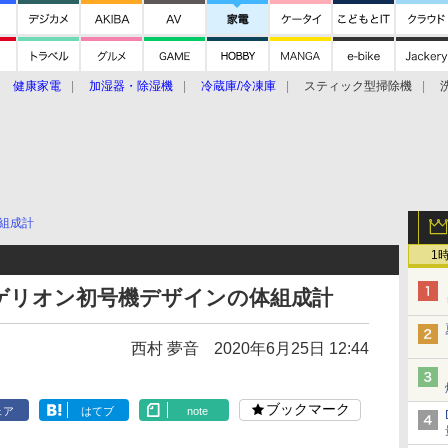
健康家電
加湿器・除湿機
冷蔵庫/冷凍庫
スティック型掃除機
扇風機
オーブン・電子レンジ
スマートハウス
掃除機
家事家電
ke大賞2019】
CES 2020
組成計
1
ゲリオン初号機デザインの体組成計
西村 夢音
2020年6月25日 12:44
ブックマーク
ェア
はてブ
note