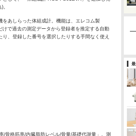
込)。
機をあしらった体組成計。機能は、エレコム製
乗るだけで過去の測定データから登録者を推定する自動
たり、登録した番号を選択したりする手間なく使え
最
肪率/骨格筋率/内臓脂肪レベル/骨量/基礎代謝量」。測