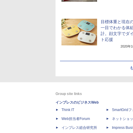
目標体重と現在
一目でわかる体
計。顔文字でダ
ト応援
2020年
Group site links
インプレスのビジネスWeb
Think IT
SmartGri
Web担当者Forum
ネットショ
インプレス総合研究所
Impress Busi