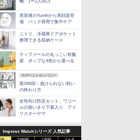
機 1〜2人向け
美容液のYunthから美顔器登
場 パック併用で集中ケア
ニトリ、冷蔵庫ドアポケット
整理できる収納ケース
ティファールの丸っこい炊飯
器 ポップな4色から選べる
カデーニャカンパニー
第398回：負けられない戦い
の終わり方
女性向け防災セット、ワコー
ルの使いきり下着入り アイ
リスオーヤマ
Impress Watchシリーズ 人気記事
時間
24時間
1週間
1カ月