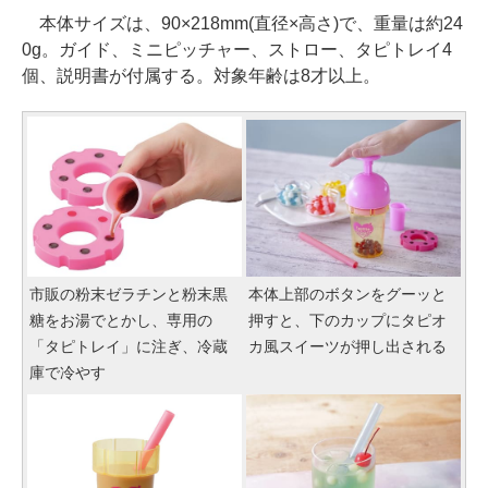
本体サイズは、90×218mm(直径×高さ)で、重量は約24
0g。ガイド、ミニピッチャー、ストロー、タピトレイ4
個、説明書が付属する。対象年齢は8才以上。
市販の粉末ゼラチンと粉末黒
本体上部のボタンをグーッと
糖をお湯でとかし、専用の
押すと、下のカップにタピオ
「タピトレイ」に注ぎ、冷蔵
カ風スイーツが押し出される
庫で冷やす