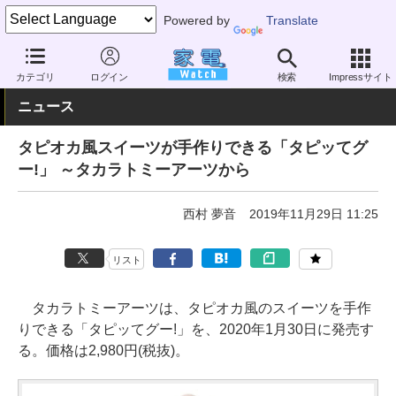
Powered by
Translate
家電 Watch
その他・家電
雑貨
キッチン雑貨
カテゴリ
ログイン
検索
Impressサイト
ニュース
タピオカ風スイーツが手作りできる「タピッてグ
ー!」 ～タカラトミーアーツから
西村 夢音
2019年11月29日 11:25
リスト
タカラトミーアーツは、タピオカ風のスイーツを手作
りできる「タピッてグー!」を、2020年1月30日に発売す
る。価格は2,980円(税抜)。