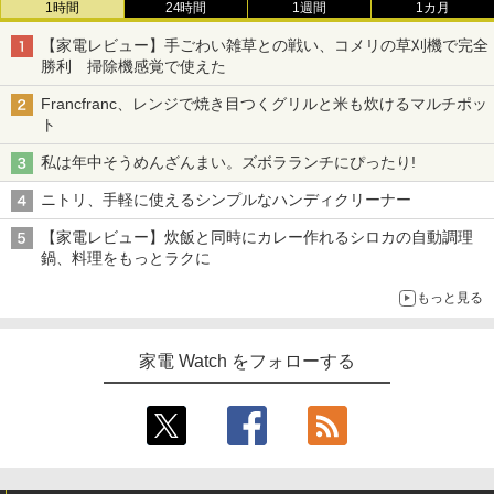
1時間
24時間
1週間
1カ月
【家電レビュー】手ごわい雑草との戦い、コメリの草刈機で完全
勝利 掃除機感覚で使えた
Francfranc、レンジで焼き目つくグリルと米も炊けるマルチポッ
ト
私は年中そうめんざんまい。ズボラランチにぴったり!
ニトリ、手軽に使えるシンプルなハンディクリーナー
【家電レビュー】炊飯と同時にカレー作れるシロカの自動調理
鍋、料理をもっとラクに
もっと見る
家電 Watch をフォローする