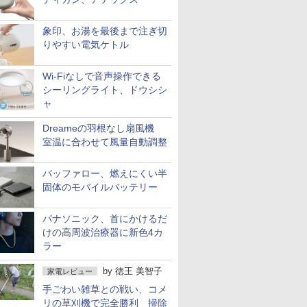
象印、お湯を最後まで注ぎ切
りやすい電気ケトル
Wi-Fiなしで音声操作できる
シーリングライト、ドウシシ
ャ
Dreameの羽根なし扇風機
室温に合わせて風量自動調整
バッファロー、燃えにくい半
固体のモバイルバッテリー
パナソニック、首にかけるだ
けの高周波治療器に新色4カ
ラー
by
徳王 美智子
家電レビュー
手ごわい雑草との戦い、コメ
リの草刈機で完全勝利 掃除