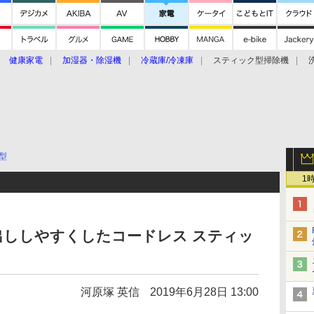
健康家電
加湿器・除湿機
冷蔵庫/冷凍庫
スティック型掃除機
扇風機
オーブン・電子レンジ
スマートハウス
掃除機
家事家電
ke大賞2019】
CES 2020
型
1
出ししやすくしたコードレス スティッ
河原塚 英信
2019年6月28日 13:00