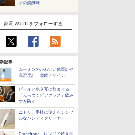
オの醍醐味
家電 Watch をフォローする
新記事
ムーミンのかわいい体重計や
温湿度計 北欧デザイン
ビールと水交互に飲ませる
「ふらつくビアグラス」飲み
すぎ防ぐ
ニトリ、手軽に使えるシンプ
ルなハンディクリーナー
Francfranc、レンジで焼き目