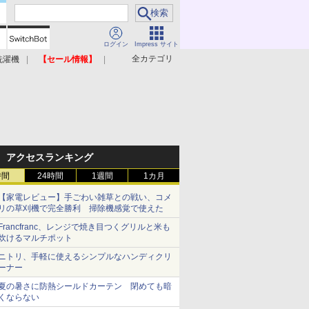
ログイン
Impress サイト
全カテゴリ
洗濯機
【セール情報】
照明器具
美容家電
アクセスランキング
時間
24時間
1週間
1カ月
【家電レビュー】手ごわい雑草との戦い、コメ
リの草刈機で完全勝利 掃除機感覚で使えた
Francfranc、レンジで焼き目つくグリルと米も
炊けるマルチポット
ニトリ、手軽に使えるシンプルなハンディクリ
ーナー
夏の暑さに防熱シールドカーテン 閉めても暗
くならない