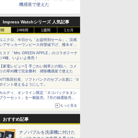
機感覚で使えた
Impress Watchシリーズ 人気記事
時間
24時間
1週間
1カ月
ユニクロ、今日から「お盆特別セール」。涼感
シアサッカーワンピース待望値下げ、撥水ギア
ショーツは1990円に
ミスド「Mrs. GREEN APPLE」のコラボドーナ
ツ4種、いよいよ発売！
【家電レビュー】手ごわい雑草との戦い、コメ
リの草刈機で完全勝利 掃除機感覚で使えた
NTT島田社長、ソフトバンクのセブン出資に「d
ポイント使えるようにして」
カルディ、オンライン限定「ネコバッグ＆タン
ブラーセット」を一般販売。7月の抽選販売の
当選無効分
もっと見る
おすすめ記事
ナノバブルを洗濯機に付けた