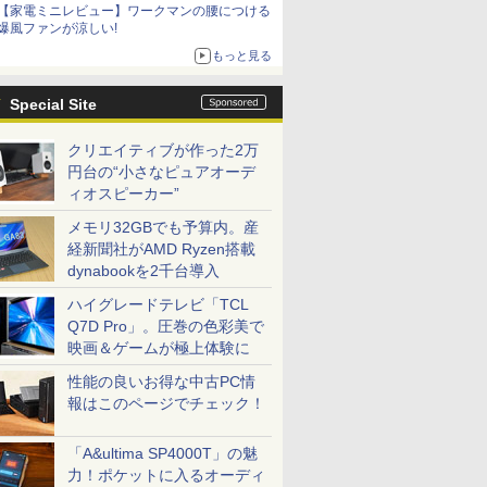
【家電ミニレビュー】ワークマンの腰につける
爆風ファンが涼しい!
もっと見る
Special Site
クリエイティブが作った2万
円台の“小さなピュアオーデ
ィオスピーカー”
メモリ32GBでも予算内。産
経新聞社がAMD Ryzen搭載
dynabookを2千台導入
ハイグレードテレビ「TCL
Q7D Pro」。圧巻の色彩美で
映画＆ゲームが極上体験に
性能の良いお得な中古PC情
報はこのページでチェック！
「A&ultima SP4000T」の魅
力！ポケットに入るオーディ