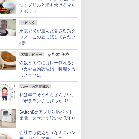
つくグリルと米も炊けるマル
チポット
トピック
東京都民が選んだ暑さ対策グ
ッズ この夏に試してみたい
4選
by
野本 美樹
家電レビュー
炊飯と同時にカレー作れるシ
ロカの自動調理鍋、料理をも
っとラクに
ぷーこの家電日記
私は年中そうめんざんまい。
ズボラランチにぴったり!
SwitchBotアプリ対応ペット
家電、スマホで設定や見守り
会社でも使えそうなミニハン
ディガン、アテックス