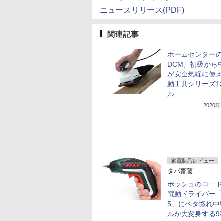
ニュースリリース(PDF)
関連記事
ホームセンター
DCM、初級から
が安全気軽に使
動工具シリーズ1
ル
2020
家電製品レビュー
タパ齋藤
ボッシュのコー
電動ドライバー「
5」にベタ惚れ中!
ルが大変身する9