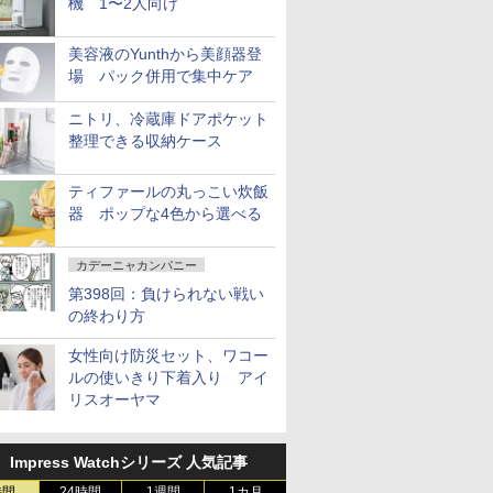
機 1〜2人向け
美容液のYunthから美顔器登
場 パック併用で集中ケア
ニトリ、冷蔵庫ドアポケット
整理できる収納ケース
ティファールの丸っこい炊飯
器 ポップな4色から選べる
カデーニャカンパニー
第398回：負けられない戦い
の終わり方
女性向け防災セット、ワコー
ルの使いきり下着入り アイ
リスオーヤマ
Impress Watchシリーズ 人気記事
時間
24時間
1週間
1カ月