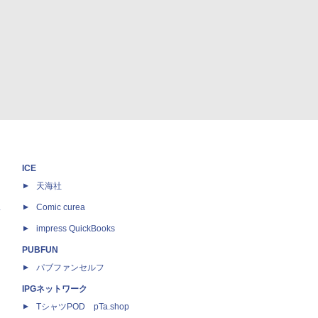
ICE
天海社
ス
Comic curea
impress QuickBooks
PUBFUN
パブファンセルフ
IPGネットワーク
TシャツPOD pTa.shop