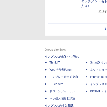
タッチメントも
入り♪
2019
Group site links
インプレスのビジネスWeb
Think IT
SmartGri
Web担当者Forum
ネットショ
インプレス総合研究所
Impress Busi
IT Leaders
インプレス
ドローンジャーナル
DIGITAL
ネッ担お悩み相談室
インプレスの本と雑誌