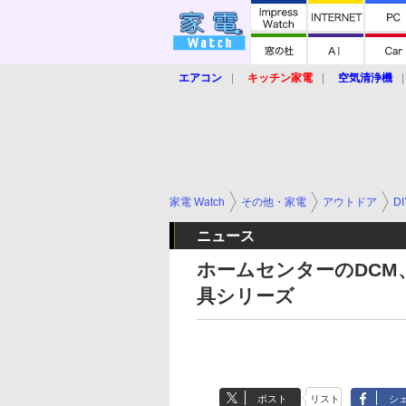
エアコン
キッチン家電
空気清浄機
炊飯器
ロボット掃除機
暖房器具
業界動向
【家電大賞2019】
【e-bi
家電 Watch
その他・家電
アウトドア
DI
ニュース
ホームセンターのDCM
具シリーズ
ポスト
リスト
シ