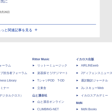
お気に
年3月26日
もっと関連記事を見る
Rittor Music
イカロス出版
dフォーラム
リットーミュージック
AIRLINEweb
ップ担当者フォーラム
楽器探そう!デジマート
Jディフェンスニュー
ness Library
TシャツPOD T-OD
通訳翻訳ジャーナル
セミナー
立東舎
JレスキューWeb
 X（デジタルクロス）
山と溪谷社
イカロスアカデミー
山と溪谷オンライン
MdN
CLIMBING-NET
MdN Books