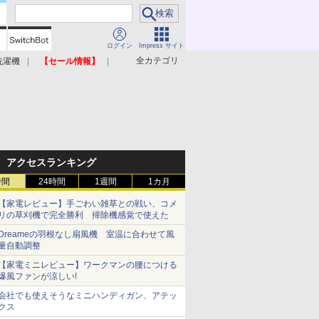
ログイン
Impress サイト
全カテゴリ
洗濯機
【セール情報】
照明器具
美容家電
アクセスランキング
時間
24時間
1週間
1カ月
【家電レビュー】手ごわい雑草との戦い、コメ
リの草刈機で完全勝利 掃除機感覚で使えた
Dreameの羽根なし扇風機 室温に合わせて風
量自動調整
【家電ミニレビュー】ワークマンの腰につける
爆風ファンが涼しい!
会社でも使えそうなミニハンディガン、アテッ
クス