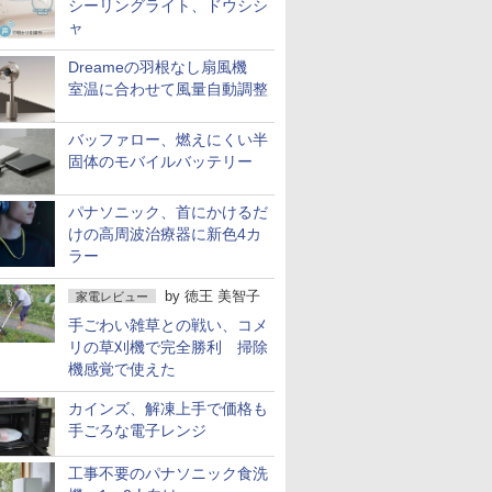
シーリングライト、ドウシシ
ャ
Dreameの羽根なし扇風機
室温に合わせて風量自動調整
バッファロー、燃えにくい半
固体のモバイルバッテリー
パナソニック、首にかけるだ
けの高周波治療器に新色4カ
ラー
by
徳王 美智子
家電レビュー
手ごわい雑草との戦い、コメ
リの草刈機で完全勝利 掃除
機感覚で使えた
カインズ、解凍上手で価格も
手ごろな電子レンジ
工事不要のパナソニック食洗