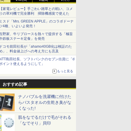
【家電レビュー】手ごわい雑草との戦い、コメ
リの草刈機で完全勝利 掃除機感覚で使えた
ミスド「Mrs. GREEN APPLE」のコラボドーナ
ツ4種、いよいよ発売！
吉野家、牛リブロースを熱々で提供する「極旨
牛鉄板ステーキ定食」を発売
ドコモ前田社長が「ahamo40GB化は検証のた
め」、料金値上げへの考え方にも言及
NTT島田社長、ソフトバンクのセブン出資に「d
ポイント使えるようにして」
もっと見る
おすすめ記事
ナノバブルを洗濯機に付けた
らバスタオルの生乾き臭がな
くなった!
肌をなでるだけで毛がそれる
「なでそり」貝印