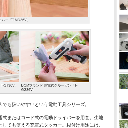
バー「T-MD36V」
-GT36V」
DCMブランド 充電式グルーガン「T-
GG36V」
でも扱いやすいという電動工具シリーズ。
式またはコード式の電動ドライバーを用意。生地
としても使える充電式タッカー。糊付け用途には、