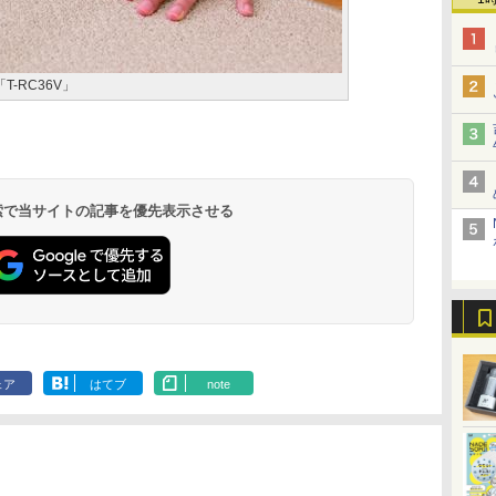
-RC36V」
 検索で当サイトの記事を優先表示させる
ェア
はてブ
note