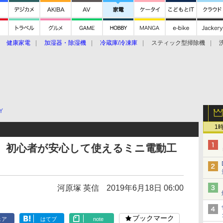
健康家電
加湿器・除湿機
冷蔵庫/冷凍庫
スティック型掃除機
扇風機
オーブン・電子レンジ
スマートハウス
掃除機
家事家電
ke大賞2019】
CES 2020
Y
1
、初心者が安心して使えるミニ電動工
河原塚 英信
2019年6月18日 06:00
ブックマーク
ェア
はてブ
note