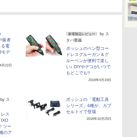
の
by
ス
家電製品レビュー
中級者
タパ齋藤
える電
ボッシュのペン型コー
3モデ
ドレスグルーガン＆グ
ルーペンが便利で楽し
年4月22日
い♪ DIYやデコがいつで
もどこでも!!
2019年4月19日
ボッシュの「電動工具
by
ス
シリーズ」6種が、カプ
セルトイで登場
ドレス
2018年10月25日
IXO
! ツー
種のア