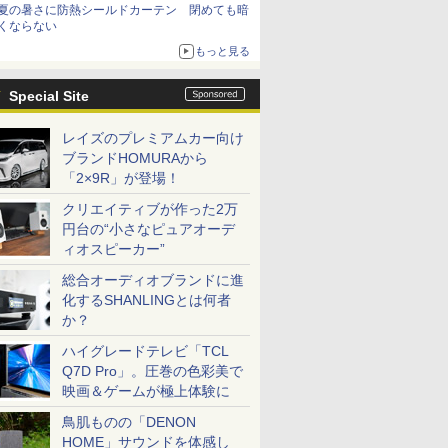
夏の暑さに防熱シールドカーテン 閉めても暗
くならない
もっと見る
Special Site
レイズのプレミアムカー向け
ブランドHOMURAから
「2×9R」が登場！
クリエイティブが作った2万
円台の“小さなピュアオーデ
ィオスピーカー”
総合オーディオブランドに進
化するSHANLINGとは何者
か？
ハイグレードテレビ「TCL
Q7D Pro」。圧巻の色彩美で
映画＆ゲームが極上体験に
鳥肌ものの「DENON
HOME」サウンドを体感し