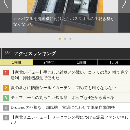
ナノバブルを洗濯機に付けたらバスタオルの生乾き臭が
なくなった!
●
●
●
アクセスランキング
1時間
24時間
1週間
1カ月
【家電レビュー】手ごわい雑草との戦い、コメリの草刈機で完全
勝利 掃除機感覚で使えた
夏の暑さに防熱シールドカーテン 閉めても暗くならない
ティファールの丸っこい炊飯器 ポップな4色から選べる
Dreameの羽根なし扇風機 室温に合わせて風量自動調整
【家電ミニレビュー】ワークマンの腰につける爆風ファンが涼し
い!