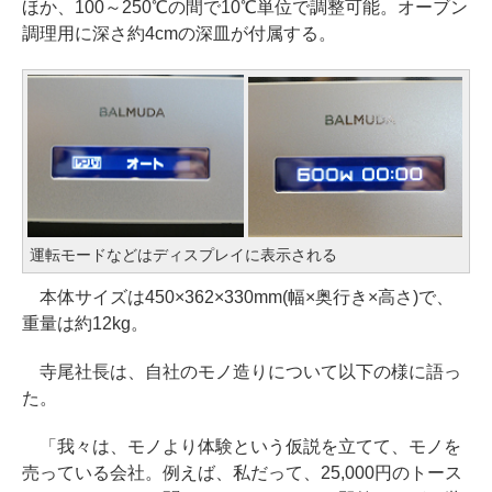
ほか、100～250℃の間で10℃単位で調整可能。オーブン
調理用に深さ約4cmの深皿が付属する。
運転モードなどはディスプレイに表示される
本体サイズは450×362×330mm(幅×奥行き×高さ)で、
重量は約12kg。
寺尾社長は、自社のモノ造りについて以下の様に語っ
た。
「我々は、モノより体験という仮説を立てて、モノを
売っている会社。例えば、私だって、25,000円のトース