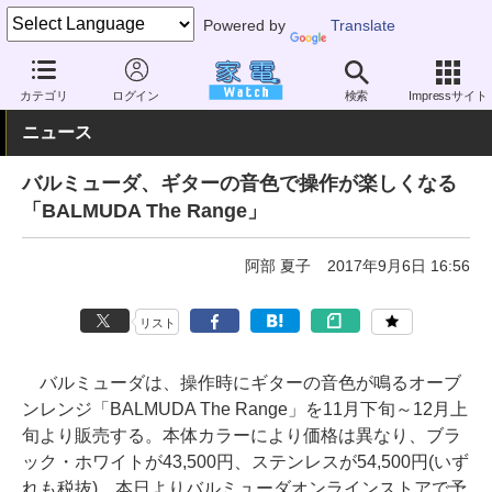
Powered by
Translate
家電 Watch
生活家電
オーブン・電子レンジ
カテゴリ
ログイン
検索
Impressサイト
ニュース
バルミューダ、ギターの音色で操作が楽しくなる
「BALMUDA The Range」
阿部 夏子
2017年9月6日 16:56
リスト
バルミューダは、操作時にギターの音色が鳴るオーブ
ンレンジ「BALMUDA The Range」を11月下旬～12月上
旬より販売する。本体カラーにより価格は異なり、ブラ
ック・ホワイトが43,500円、ステンレスが54,500円(いず
れも税抜)。本日よりバルミューダオンラインストアで予