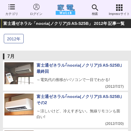
カテゴリ
ログイン
検索
Impressサイト
富士通ゼネラル「nocria(ノクリア)S AS-S25B」 2012年 記事一覧
2012
年
7月
富士通ゼネラル｢nocria(ノクリア)S AS-S25B｣
最終回
～電気代の推移がパソコンで一目でわかる!
(2012/7/27)
富士通ゼネラル｢nocria(ノクリア)S AS-S25B｣
その2
～涼しいけど、冷えすぎない。無線リモコンも面
白い!
(2012/7/20)