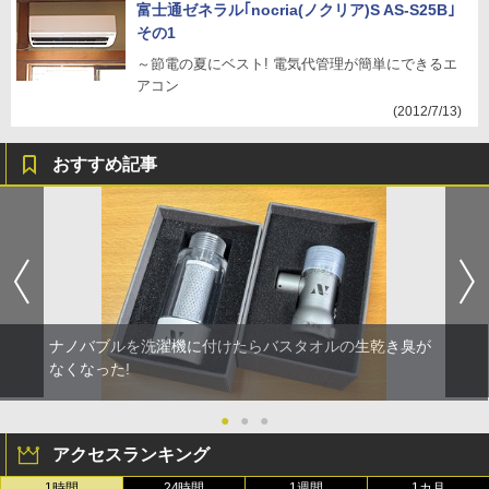
富士通ゼネラル｢nocria(ノクリア)S AS-S25B｣
その1
～節電の夏にベスト! 電気代管理が簡単にできるエ
アコン
(2012/7/13)
おすすめ記事
ナノバブルを洗濯機に付けたらバスタオルの生乾き臭が
なくなった!
●
●
●
アクセスランキング
1時間
24時間
1週間
1カ月