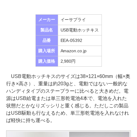
メーカー
イーサプライ
製品名
USB電動ホッチキス
品番
EEA-05392
購入場所
Amazon.co.jp
購入価格
2,980円
USB電動ホッチキスのサイズは38×121×60mm（幅×奥
行き×高さ）、重量は約203gと、電動ではない一般的な
ハンディタイプのステープラーに比べると大きめだ。電
源はUSB給電または単三形乾電池4本で、電池を入れた
状態だとかなりズッシリと重く感じる。ただしこの製品
はUSB駆動も行なえるため、単三形乾電池を入れなけれ
ば軽快に持ち運べる。