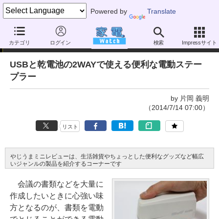
Powered by
Translate
やじうまミニレビュー
カテゴリ
ログイン
検索
Impressサイト
USBと乾電池の2WAYで使える便利な電動ステー
プラー
by 片岡 義明
（2014/7/14 07:00）
リスト
やじうまミニレビューは、生活雑貨やちょっとした便利なグッズなど幅広
いジャンルの製品を紹介するコーナーです
会議の書類などを大量に
作成したいときに心強い味
方となるのが、書類を電動