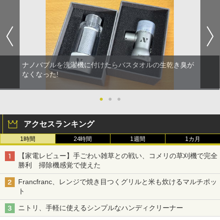
ナノバブルを洗濯機に付けたらバスタオルの生乾き臭が
なくなった!
●
●
●
アクセスランキング
1時間
24時間
1週間
1カ月
【家電レビュー】手ごわい雑草との戦い、コメリの草刈機で完全
勝利 掃除機感覚で使えた
Francfranc、レンジで焼き目つくグリルと米も炊けるマルチポッ
ト
ニトリ、手軽に使えるシンプルなハンディクリーナー