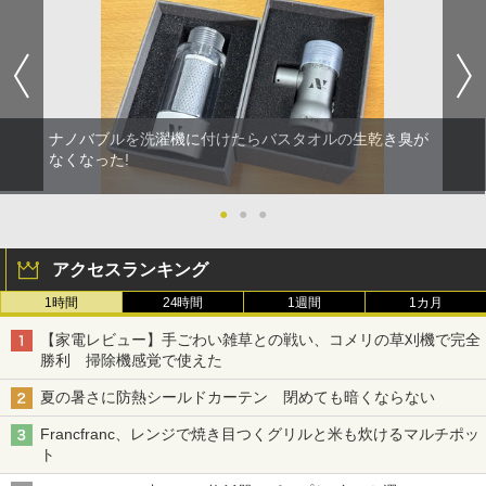
ナノバブルを洗濯機に付けたらバスタオルの生乾き臭が
なくなった!
●
●
●
アクセスランキング
1時間
24時間
1週間
1カ月
【家電レビュー】手ごわい雑草との戦い、コメリの草刈機で完全
勝利 掃除機感覚で使えた
夏の暑さに防熱シールドカーテン 閉めても暗くならない
Francfranc、レンジで焼き目つくグリルと米も炊けるマルチポッ
ト