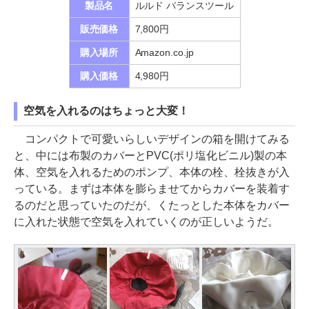
製品名
ルルド バランスツール
販売価格
7,800円
購入場所
Amazon.co.jp
購入価格
4,980円
空気を入れるのはちょっと大変！
コンパクトで可愛いらしいデザインの箱を開けてみる
と、中には布製のカバーとPVC(ポリ塩化ビニル)製の本
体、空気を入れるためのポンプ、本体の栓、栓抜きが入
っている。まずは本体を膨らませてからカバーを装着す
るのだと思っていたのだが、くたっとした本体をカバー
に入れた状態で空気を入れていくのが正しいようだ。