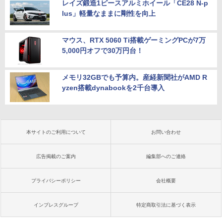
レイズ鍛造1ピースアルミホイール「CE28 N-p
lus」軽量なままに剛性を向上
マウス、RTX 5060 Ti搭載ゲーミングPCが7万
5,000円オフで30万円台！
メモリ32GBでも予算内。産経新聞社がAMD R
yzen搭載dynabookを2千台導入
本サイトのご利用について
お問い合わせ
広告掲載のご案内
編集部へのご連絡
プライバシーポリシー
会社概要
インプレスグループ
特定商取引法に基づく表示