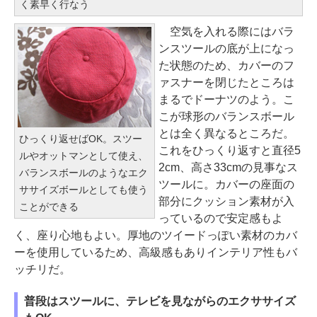
く素早く行なう
空気を入れる際にはバラ
ンスツールの底が上になっ
た状態のため、カバーのフ
ァスナーを閉じたところは
まるでドーナツのよう。こ
こが球形のバランスボール
とは全く異なるところだ。
ひっくり返せばOK。スツー
これをひっくり返すと直径5
ルやオットマンとして使え、
2cm、高さ33cmの見事なス
バランスボールのようなエク
ツールに。カバーの座面の
ササイズボールとしても使う
部分にクッション素材が入
ことができる
っているので安定感もよ
く、座り心地もよい。厚地のツイードっぽい素材のカバ
ーを使用しているため、高級感もありインテリア性もバ
ッチリだ。
普段はスツールに、テレビを見ながらのエクササイズ