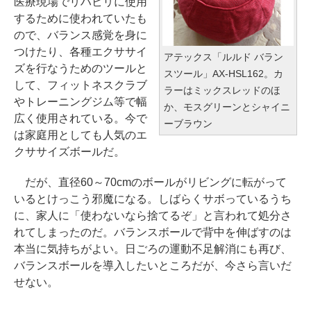
医療現場でリハビリに使用
するために使われていたも
ので、バランス感覚を身に
つけたり、各種エクササイ
アテックス「ルルド バラン
ズを行なうためのツールと
スツール」AX-HSL162。カ
して、フィットネスクラブ
ラーはミックスレッドのほ
やトレーニングジム等で幅
か、モスグリーンとシャイニ
広く使用されている。今で
ーブラウン
は家庭用としても人気のエ
クササイズボールだ。
だが、直径60～70cmのボールがリビングに転がって
いるとけっこう邪魔になる。しばらくサボっているうち
に、家人に「使わないなら捨てるぞ」と言われて処分さ
れてしまったのだ。バランスボールで背中を伸ばすのは
本当に気持ちがよい。日ごろの運動不足解消にも再び、
バランスボールを導入したいところだが、今さら言いだ
せない。