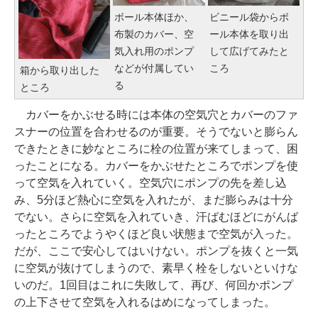
ボール本体ほか、
ビニール袋からボ
布製のカバー、空
ール本体を取り出
気入れ用のポンプ
して広げてみたと
などが付属してい
ころ
箱から取り出した
る
ところ
カバーをかぶせる時には本体の空気穴とカバーのファ
スナーの位置を合わせるのが重要。そうでないと膨らん
できたときに妙なところに栓の位置が来てしまって、困
ったことになる。カバーをかぶせたところでポンプを使
って空気を入れていく。空気穴にポンプの先を差し込
み、5分ほど熱心に空気を入れたが、まだ膨らみは十分
でない。さらに空気を入れていき、汗ばむほどにがんば
ったところでようやくほど良い状態まで空気が入った。
だが、ここで安心してはいけない。ポンプを抜くと一気
に空気が抜けてしまうので、素早く栓をしないといけな
いのだ。1回目はこれに失敗して、再び、何回かポンプ
の上下させて空気を入れるはめになってしまった。