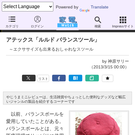
Powered by
Translate
やじうまミニレビュー
カテゴリ
ログイン
検索
Impressサイト
アテックス「ルルド バランスツール」
～エクササイズも出来るおしゃれなスツール
by 神原サリー
（2013/3/15 00:00）
リスト
やじうまミニレビューは、生活雑貨やちょっとした便利なグッズなど幅広
いジャンルの製品を紹介するコーナーです
以前、バランスボールを
愛用していたことがある。
バランスボールとは、元々