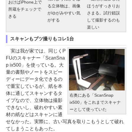
おけばiPhone上で
る立体物は、画像
ほうがすっきりお
所蔵をチェックで
がゆがみやすい気
さまる。試行錯誤
きる
がする
して撮影するのも
楽しい
スキャンもブツ撮りもコレ1台
実は我が家では、同じくP
FUのスキャナー「ScanSna
p ix500」を使っている。大
量の書類やノートをスピー
ディーにデータ化できるの
で重宝しているが、紙を本
体に通してスキャンするタ
右奥にある「ScanSnap
イプなので、立体物は撮影
ix500」をこれまでスキャナ
できないし、破れやすい素
ーとして使っていた
材の紙などはスキャンに通
せなかった。実際に、古い写真を取りこもうとして破れ
てしまうこともあった。