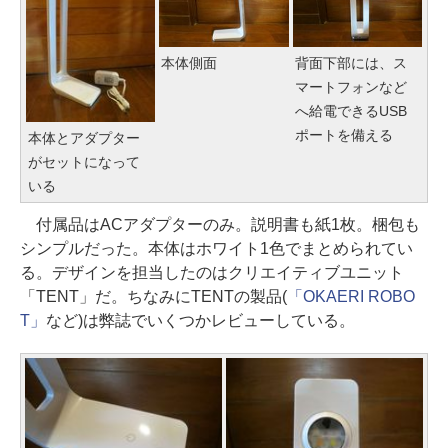
本体側面
背面下部には、ス
マートフォンなど
へ給電できるUSB
ポートを備える
本体とアダプター
がセットになって
いる
付属品はACアダプターのみ。説明書も紙1枚。梱包も
シンプルだった。本体はホワイト1色でまとめられてい
る。デザインを担当したのはクリエイティブユニット
「TENT」だ。ちなみにTENTの製品(
「OKAERI ROBO
T」
など)は弊誌でいくつかレビューしている。