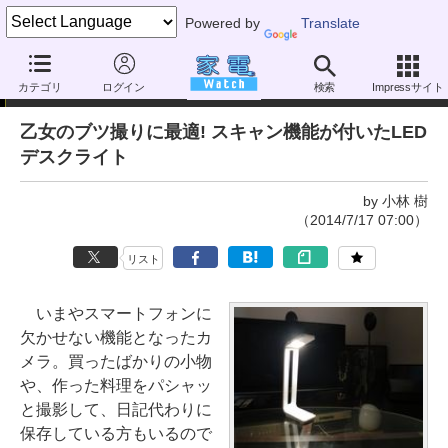
Powered by
Translate
家電製品ミニレビュー
カテゴリ
ログイン
検索
Impressサイト
乙女のブツ撮りに最適! スキャン機能が付いたLED
デスクライト
by 小林 樹
（2014/7/17 07:00）
リスト
いまやスマートフォンに
欠かせない機能となったカ
メラ。買ったばかりの小物
や、作った料理をパシャッ
と撮影して、日記代わりに
保存している方もいるので