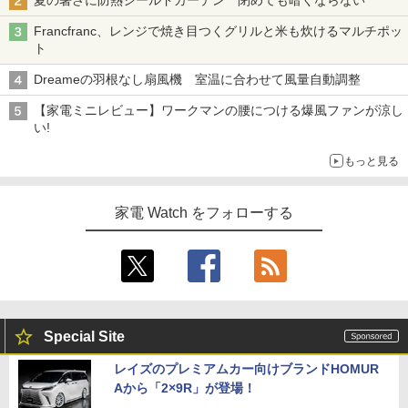
夏の暑さに防熱シールドカーテン 閉めても暗くならない
Francfranc、レンジで焼き目つくグリルと米も炊けるマルチポッ
ト
Dreameの羽根なし扇風機 室温に合わせて風量自動調整
【家電ミニレビュー】ワークマンの腰につける爆風ファンが涼し
い!
もっと見る
家電 Watch をフォローする
Special Site
レイズのプレミアムカー向けブランドHOMUR
Aから「2×9R」が登場！