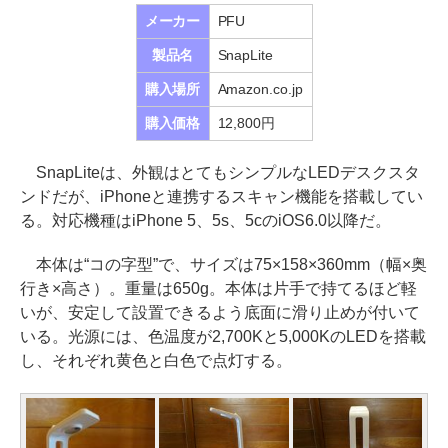
メーカー
PFU
製品名
SnapLite
購入場所
Amazon.co.jp
購入価格
12,800円
SnapLiteは、外観はとてもシンプルなLEDデスクスタ
ンドだが、iPhoneと連携するスキャン機能を搭載してい
る。対応機種はiPhone 5、5s、5cのiOS6.0以降だ。
本体は“コの字型”で、サイズは75×158×360mm（幅×奥
行き×高さ）。重量は650g。本体は片手で持てるほど軽
いが、安定して設置できるよう底面に滑り止めが付いて
いる。光源には、色温度が2,700Kと5,000KのLEDを搭載
し、それぞれ黄色と白色で点灯する。