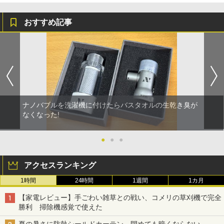
おすすめ記事
ナノバブルを洗濯機に付けたらバスタオルの生乾き臭が
なくなった!
●
●
●
アクセスランキング
1時間
24時間
1週間
1カ月
【家電レビュー】手ごわい雑草との戦い、コメリの草刈機で完全
勝利 掃除機感覚で使えた