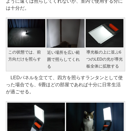
ように遠くは照らしてくれないが、室内で使用する分に
は十分だ。
この状態では、前
導光板の上に並ぶ6
近い場所を広い範
方向だけを照らす
つのLEDの光が導光
囲で照らしてくれ
板全体に拡散する
る
LEDパネルを立てて、四方を照らすランタンとして使
った場合でも、6畳ほどの部屋であれば十分に日常生活
が過ごせる。