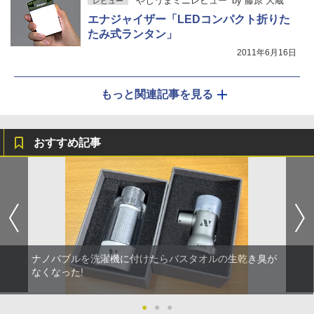
やじうまミニレビュー
by
藤原 大蔵
レビュー
エナジャイザー「LEDコンパクト折りた
たみ式ランタン」
2011年6月16日
もっと関連記事を見る
おすすめ記事
ナノバブルを洗濯機に付けたらバスタオルの生乾き臭が
なくなった!
●
●
●