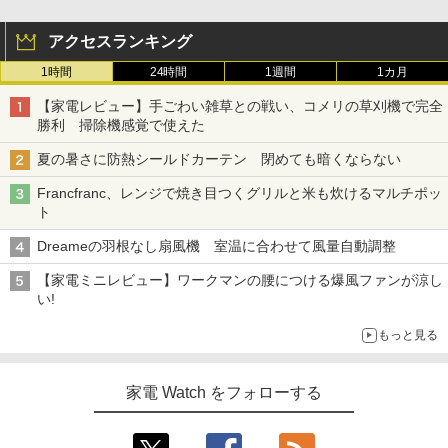
アクセスランキング
1時間
24時間
1週間
1カ月
【家電レビュー】手ごわい雑草との戦い、コメリの草刈機で完全
勝利 掃除機感覚で使えた
夏の暑さに防熱シールドカーテン 閉めても暗くならない
Francfranc、レンジで焼き目つくグリルと米も炊けるマルチポッ
ト
Dreameの羽根なし扇風機 室温に合わせて風量自動調整
【家電ミニレビュー】ワークマンの腰につける爆風ファンが涼し
い!
もっと見る
家電 Watch をフォローする