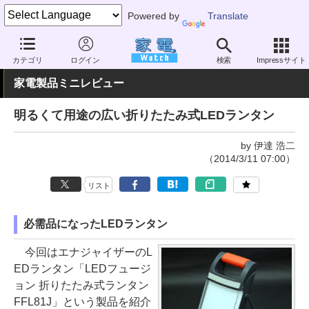
Powered by
Translate
家電 Watch
生活家電
照明器具
LED
カテゴリ
ログイン
検索
Impressサイト
家電製品ミニレビュー
明るくて用途の広い折りたたみ式LEDランタン
by 伊達 浩二
（2014/3/11 07:00）
リスト
必需品になったLEDランタン
今回はエナジャイザーのL
EDランタン「LEDフュージ
ョン 折りたたみ式ランタン
FFL81J」という製品を紹介