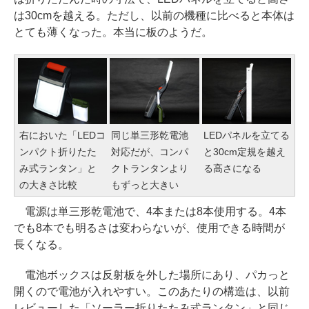
は30cmを越える。ただし、以前の機種に比べると本体は
とても薄くなった。本当に板のようだ。
右においた「LEDコ
同じ単三形乾電池
LEDパネルを立てる
ンパクト折りたた
対応だが、コンパ
と30cm定規を越え
み式ランタン」と
クトランタンより
る高さになる
の大きさ比較
もずっと大きい
電源は単三形乾電池で、4本または8本使用する。4本
でも8本でも明るさは変わらないが、使用できる時間が
長くなる。
電池ボックスは反射板を外した場所にあり、パカっと
開くので電池が入れやすい。このあたりの構造は、以前
レビューした「ソーラー折りたたみ式ランタン」と同じ