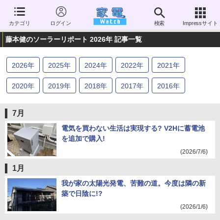
カテゴリ
ログイン
検索
Impressサイト
藤本健のソーラーリポート 2026年 記事一覧
2026
年
2025
年
2024
年
2022
年
2021
年
2020
年
2019
年
2018
年
2017
年
2016
年
2015
年
2014
年
2013
年
2012
年
2011
年
7月
電気を買わない生活は実現する? V2Hに蓄電池
を追加で購入!
(2026/7/6)
1月
我が家の太陽光発電、苦難の道。今度は隣の新
築で日陰に!?
(2026/1/6)