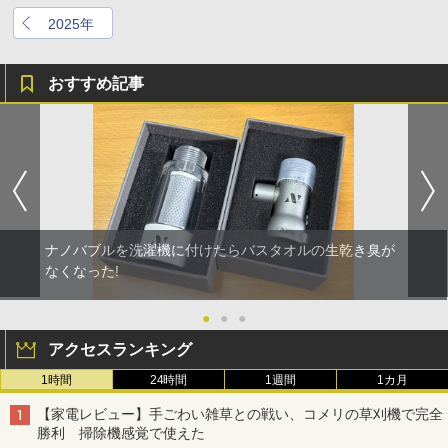
2025年
おすすめ記事
ナノバブルを洗濯機に付けたらバスタオルの生乾き臭が
なくなった!
●
●
●
アクセスランキング
1時間
24時間
1週間
1カ月
【家電レビュー】手ごわい雑草との戦い、コメリの草刈機で完全
勝利 掃除機感覚で使えた