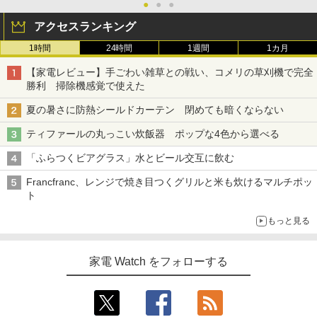
●
●
●
アクセスランキング
1時間
24時間
1週間
1カ月
【家電レビュー】手ごわい雑草との戦い、コメリの草刈機で完全
勝利 掃除機感覚で使えた
夏の暑さに防熱シールドカーテン 閉めても暗くならない
ティファールの丸っこい炊飯器 ポップな4色から選べる
「ふらつくビアグラス」水とビール交互に飲む
Francfranc、レンジで焼き目つくグリルと米も炊けるマルチポッ
ト
もっと見る
家電 Watch をフォローする