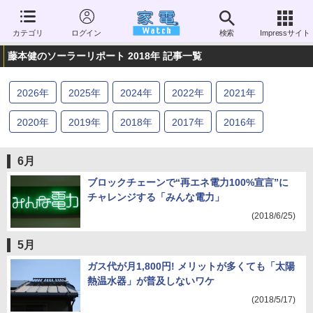
カテゴリ
ログイン
検索
Impressサイト
藤本健のソーラーリポート 2018年 記事一覧
2026
年
2025
年
2024
年
2022
年
2021
年
2020
年
2019
年
2018
年
2017
年
2016
年
2015
年
2014
年
2013
年
2012
年
2011
年
6月
ブロックチェーンで“再エネ電力100%宣言”に
チャレンジする「みんな電力」
(2018/6/25)
5月
ガス代が月1,800円! メリットが多くても「太陽
熱温水器」が普及しないワケ
(2018/5/17)