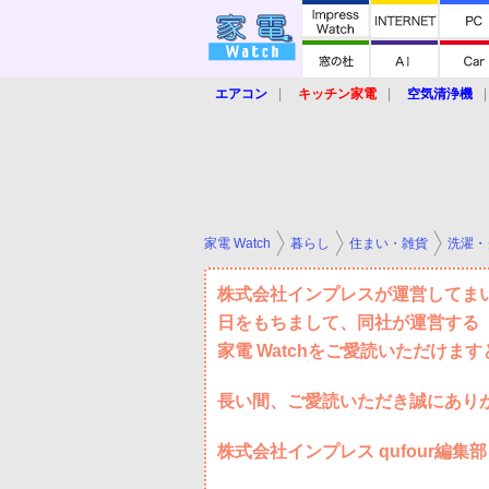
エアコン
キッチン家電
空気清浄機
炊飯器
ロボット掃除機
暖房器具
業界動向
【家電大賞2019】
【e-bi
家電 Watch
暮らし
住まい・雑貨
洗濯・
株式会社インプレスが運営してまいり
日をもちまして、同社が運営する「
家電 Watchをご愛読いただけま
長い間、ご愛読いただき誠にあり
株式会社インプレス qufour編集部