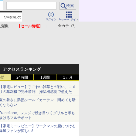
ログイン
Impress サイト
全カテゴリ
洗濯機
【セール情報】
照明器具
美容家電
アクセスランキング
時間
24時間
1週間
1カ月
【家電レビュー】手ごわい雑草との戦い、コメ
リの草刈機で完全勝利 掃除機感覚で使えた
夏の暑さに防熱シールドカーテン 閉めても暗
くならない
Francfranc、レンジで焼き目つくグリルと米も
炊けるマルチポット
【家電ミニレビュー】ワークマンの腰につける
爆風ファンが涼しい!