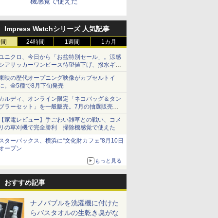
機感覚で使えた
Impress Watchシリーズ 人気記事
時間
24時間
1週間
1カ月
ユニクロ、今日から「お盆特別セール」。涼感
シアサッカーワンピース待望値下げ、撥水ギア
ショーツは1990円に
東映の歴代オープニング映像がカプセルトイ
に。全5種で8月下旬発売
カルディ、オンライン限定「ネコバッグ＆タン
ブラーセット」を一般販売。7月の抽選販売の
当選無効分
【家電レビュー】手ごわい雑草との戦い、コメ
リの草刈機で完全勝利 掃除機感覚で使えた
スターバックス、横浜に“文化財カフェ”8月10日
オープン
もっと見る
おすすめ記事
ナノバブルを洗濯機に付けた
らバスタオルの生乾き臭がな