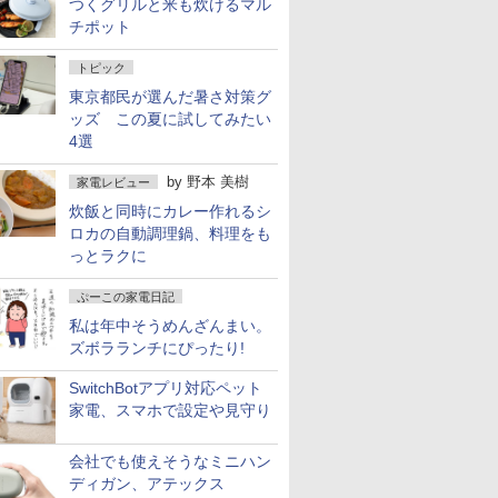
つくグリルと米も炊けるマル
チポット
トピック
東京都民が選んだ暑さ対策グ
ッズ この夏に試してみたい
4選
by
野本 美樹
家電レビュー
炊飯と同時にカレー作れるシ
ロカの自動調理鍋、料理をも
っとラクに
ぷーこの家電日記
私は年中そうめんざんまい。
ズボラランチにぴったり!
SwitchBotアプリ対応ペット
家電、スマホで設定や見守り
会社でも使えそうなミニハン
ディガン、アテックス