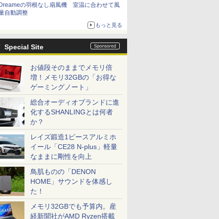
Dreameの羽根なし扇風機 室温に合わせて風
量自動調整
もっと見る
Special Site
お値段そのままでメモリ倍
増！メモリ32GBの「お得な
ゲーミングノート」
総合オーディオブランドに進
化するSHANLINGとは何者
か？
レイズ鍛造1ピースアルミホ
イール「CE28 N-plus」軽量
なままに剛性を向上
鳥肌ものの「DENON
HOME」サウンドを体感し
た！
メモリ32GBでも予算内。産
経新聞社がAMD Ryzen搭載