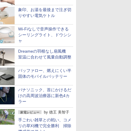
象印、お湯を最後まで注ぎ切
りやすい電気ケトル
Wi-Fiなしで音声操作できる
シーリングライト、ドウシシ
ャ
Dreameの羽根なし扇風機
室温に合わせて風量自動調整
バッファロー、燃えにくい半
固体のモバイルバッテリー
パナソニック、首にかけるだ
けの高周波治療器に新色4カ
ラー
by
徳王 美智子
家電レビュー
手ごわい雑草との戦い、コメ
リの草刈機で完全勝利 掃除