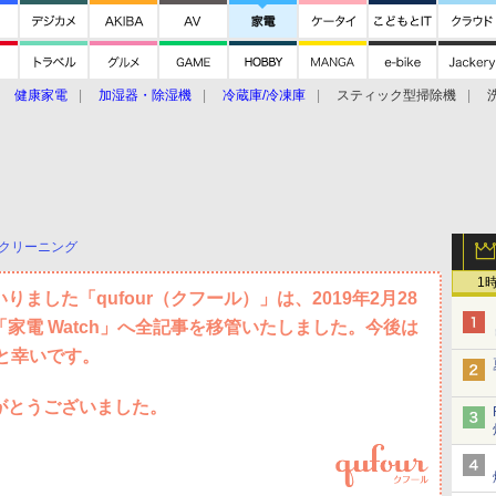
健康家電
加湿器・除湿機
冷蔵庫/冷凍庫
スティック型掃除機
扇風機
オーブン・電子レンジ
スマートハウス
掃除機
家事家電
ke大賞2019】
CES 2020
クリーニング
1
ました「qufour（クフール）」は、2019年2月28
家電 Watch」へ全記事を移管いたしました。今後は
すと幸いです。
がとうございました。