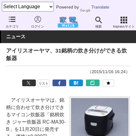
Powered by
Translate
家電 Watch
生活家電
炊飯器
マイコン
カテゴリ
ログイン
検索
Impressサイト
ニュース
アイリスオーヤマ、31銘柄の炊き分けができる炊
飯器
（2015/11/16 16:24）
リスト
アイリスオーヤマは、銘
柄に合わせて炊き分けでき
るマイコン炊飯器「銘柄炊
き ジャー炊飯器 RC-MA30-
B」を11月20日に発売す