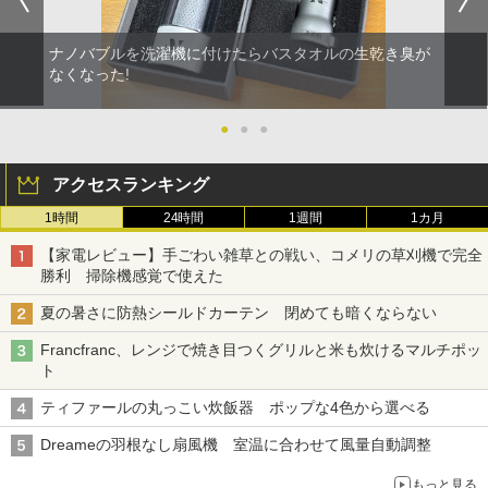
ナノバブルを洗濯機に付けたらバスタオルの生乾き臭が
なくなった!
●
●
●
アクセスランキング
1時間
24時間
1週間
1カ月
【家電レビュー】手ごわい雑草との戦い、コメリの草刈機で完全
勝利 掃除機感覚で使えた
夏の暑さに防熱シールドカーテン 閉めても暗くならない
Francfranc、レンジで焼き目つくグリルと米も炊けるマルチポッ
ト
ティファールの丸っこい炊飯器 ポップな4色から選べる
Dreameの羽根なし扇風機 室温に合わせて風量自動調整
もっと見る