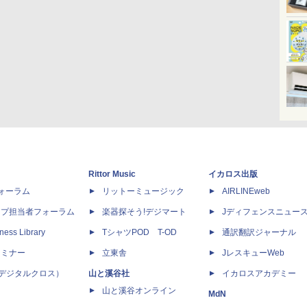
Rittor Music
イカロス出版
dフォーラム
リットーミュージック
AIRLINEweb
ップ担当者フォーラム
楽器探そう!デジマート
Jディフェンスニュー
ness Library
TシャツPOD T-OD
通訳翻訳ジャーナル
セミナー
立東舎
JレスキューWeb
 X（デジタルクロス）
山と溪谷社
イカロスアカデミー
山と溪谷オンライン
MdN