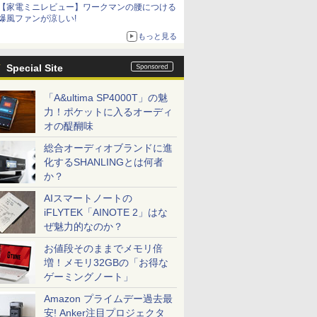
【家電ミニレビュー】ワークマンの腰につける
爆風ファンが涼しい!
もっと見る
Special Site
「A&ultima SP4000T」の魅
力！ポケットに入るオーディ
オの醍醐味
総合オーディオブランドに進
化するSHANLINGとは何者
か？
AIスマートノートの
iFLYTEK「AINOTE 2」はな
ぜ魅力的なのか？
お値段そのままでメモリ倍
増！メモリ32GBの「お得な
ゲーミングノート」
Amazon プライムデー過去最
安! Anker注目プロジェクタ