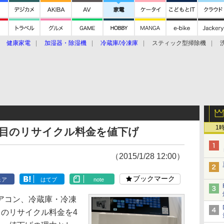
健康家電
加湿器・除湿機
冷蔵庫/冷凍庫
スティック型掃除機
扇風機
オーブン・電子レンジ
スマートハウス
掃除機
家事家電
ke大賞2019】
CES 2020
1
品目のリサイクル料金を値下げ
（2015/1/28 12:00）
ブックマーク
ェア
はてブ
note
アコン、冷蔵庫・冷凍
目のリサイクル料金を4