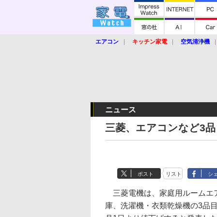
エアコン
キッチン家電
空気清浄機
炊飯器
ロボット掃除機
暖房器具
業界動向
【家電大賞2019】
【e-bi
ニュース
三菱、エアコンなど3
ポスト
リスト
シ
三菱電機は、家庭用ルームエ
庫、洗濯機・衣類乾燥機の3品