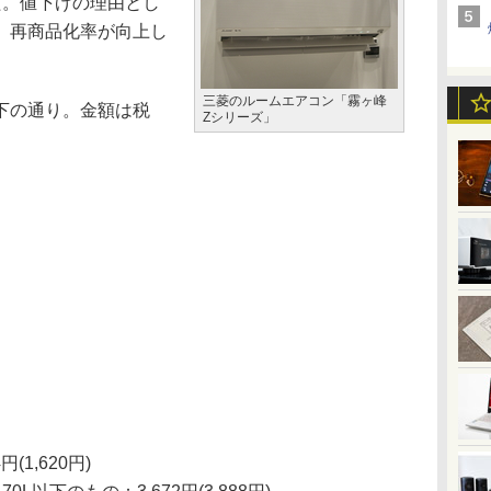
た。値下げの理由とし
、再商品化率が向上し
三菱のルームエアコン「霧ヶ峰
下の通り。金額は税
Zシリーズ」
4円(1,620円)