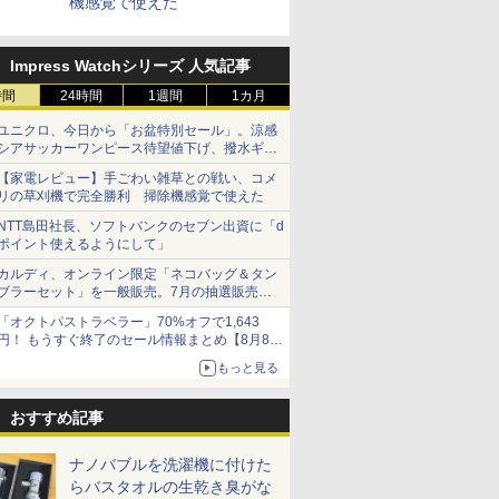
機感覚で使えた
Impress Watchシリーズ 人気記事
時間
24時間
1週間
1カ月
ユニクロ、今日から「お盆特別セール」。涼感
シアサッカーワンピース待望値下げ、撥水ギア
ショーツは1990円に
【家電レビュー】手ごわい雑草との戦い、コメ
リの草刈機で完全勝利 掃除機感覚で使えた
NTT島田社長、ソフトバンクのセブン出資に「d
ポイント使えるようにして」
カルディ、オンライン限定「ネコバッグ＆タン
ブラーセット」を一般販売。7月の抽選販売の
当選無効分
「オクトパストラベラー」70%オフで1,643
円！ もうすぐ終了のセール情報まとめ【8月8日
更新】
もっと見る
ニンテンドーeショップでは「大神 絶景版」が
67%オフで990円
おすすめ記事
ナノバブルを洗濯機に付けた
らバスタオルの生乾き臭がな