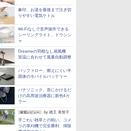
象印、お湯を最後まで注ぎ切
りやすい電気ケトル
Wi-Fiなしで音声操作できる
シーリングライト、ドウシシ
ャ
Dreameの羽根なし扇風機
室温に合わせて風量自動調整
バッファロー、燃えにくい半
固体のモバイルバッテリー
パナソニック、首にかけるだ
けの高周波治療器に新色4カ
ラー
by
徳王 美智子
家電レビュー
手ごわい雑草との戦い、コメ
リの草刈機で完全勝利 掃除