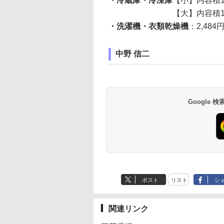
・冷蔵庫・冷凍庫
【小】内容積17
【大】内容積171L以上のも
・洗濯機・衣類乾燥機
：2,484円
中野 信二
Google
ポスト
リスト
シ
関連リンク