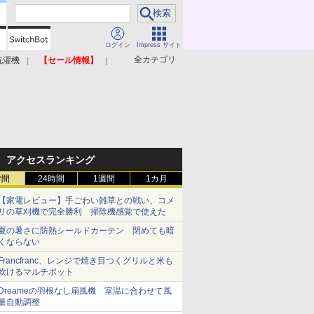
ログイン
Impress サイト
全カテゴリ
洗濯機
【セール情報】
照明器具
美容家電
アクセスランキング
時間
24時間
1週間
1カ月
【家電レビュー】手ごわい雑草との戦い、コメ
リの草刈機で完全勝利 掃除機感覚で使えた
夏の暑さに防熱シールドカーテン 閉めても暗
くならない
Francfranc、レンジで焼き目つくグリルと米も
炊けるマルチポット
Dreameの羽根なし扇風機 室温に合わせて風
量自動調整