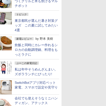
つくグリルと米も炊けるマル
チポット
トピック
東京都民が選んだ暑さ対策グ
ッズ この夏に試してみたい
4選
by
野本 美樹
家電レビュー
炊飯と同時にカレー作れるシ
ロカの自動調理鍋、料理をも
っとラクに
ぷーこの家電日記
私は年中そうめんざんまい。
ズボラランチにぴったり!
SwitchBotアプリ対応ペット
家電、スマホで設定や見守り
会社でも使えそうなミニハン
ディガン、アテックス