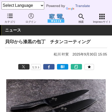
Powered by
Translate
家電 Watch
その他・家電
雑貨
キッチン雑貨
カテゴリ
ログイン
検索
Impressサイト
ニュース
貝印から漆黒の包丁 チタンコーティング
松川 叶実
2025年9月30日 15:05
リスト