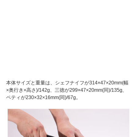
本体サイズと重量は、シェフナイフが314×47×20mm(幅
×奥行き×高さ)/142g、三徳が299×47×20mm(同)/135g、
ペティが230×32×16mm(同)/67g。