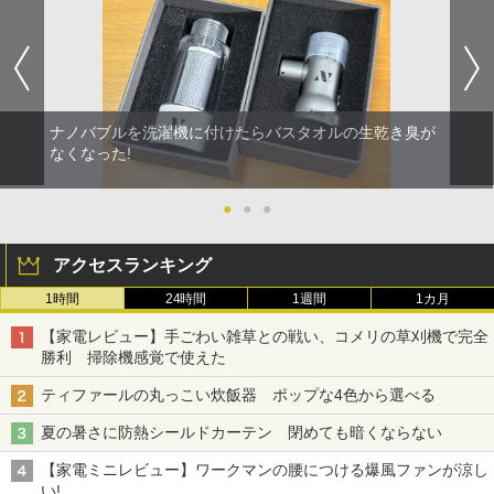
ナノバブルを洗濯機に付けたらバスタオルの生乾き臭が
なくなった!
●
●
●
アクセスランキング
1時間
24時間
1週間
1カ月
【家電レビュー】手ごわい雑草との戦い、コメリの草刈機で完全
勝利 掃除機感覚で使えた
ティファールの丸っこい炊飯器 ポップな4色から選べる
夏の暑さに防熱シールドカーテン 閉めても暗くならない
【家電ミニレビュー】ワークマンの腰につける爆風ファンが涼し
い!