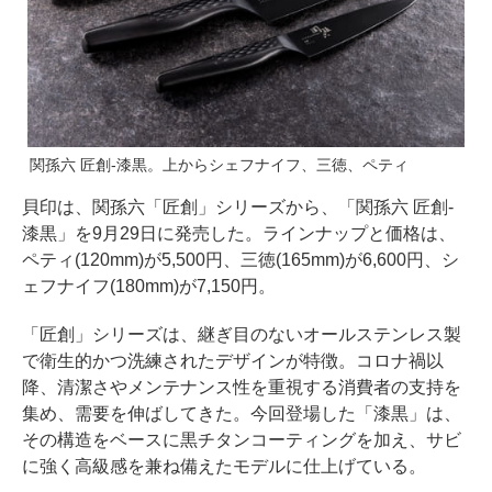
関孫六 匠創-漆黒。上からシェフナイフ、三徳、ペティ
貝印は、関孫六「匠創」シリーズから、「関孫六 匠創-
漆黒」を9月29日に発売した。ラインナップと価格は、
ペティ(120mm)が5,500円、三徳(165mm)が6,600円、シ
ェフナイフ(180mm)が7,150円。
「匠創」シリーズは、継ぎ目のないオールステンレス製
で衛生的かつ洗練されたデザインが特徴。コロナ禍以
降、清潔さやメンテナンス性を重視する消費者の支持を
集め、需要を伸ばしてきた。今回登場した「漆黒」は、
その構造をベースに黒チタンコーティングを加え、サビ
に強く高級感を兼ね備えたモデルに仕上げている。