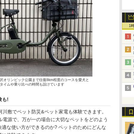
1
沢オリンピック公園まで往復8km程度のコースを愛犬と
タイムや乗り比べの時間も設けています
も!
河川敷でペット防災&ペット家電も体験できます。
ル電源で、万が一の場合に大切なペットをどのよう
快適な使い方ができるのか? ペットのためにどんな