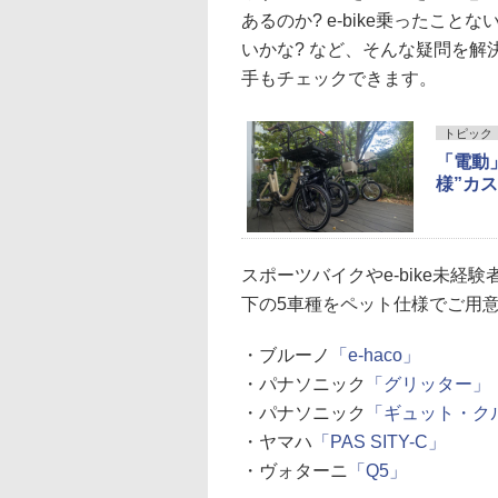
あるのか? e-bike乗ったこと
いかな? など、そんな疑問を
手もチェックできます。
トピック
「電動
様”カ
スポーツバイクやe-bike未
下の5車種をペット仕様でご用
・ブルーノ
「e-haco」
・パナソニック
「グリッター」
・パナソニック
「ギュット・ク
・ヤマハ
「PAS SITY-C」
・ヴォターニ
「Q5」