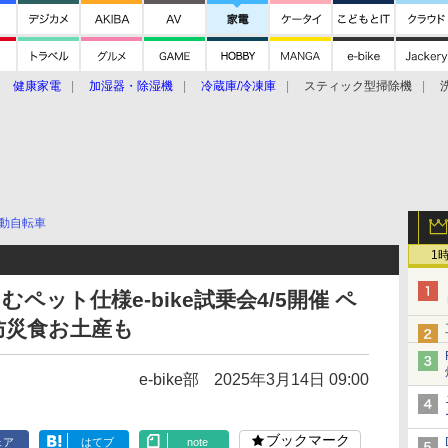
健康家電
加湿器・除湿機
冷蔵庫/冷凍庫
スティック型掃除機
扇風機
オーブン・電子レンジ
スマートハウス
掃除機
家事家電
ke大賞2019】
CES 2020
動自転車
1
ペット仕様e-bike試乗会4/5開催 ペ
防災食お土産も
e-bike部
2025年3月14日 09:00
ブックマーク
ェア
はてブ
note