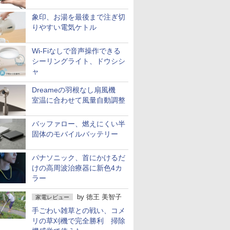
象印、お湯を最後まで注ぎ切
りやすい電気ケトル
Wi-Fiなしで音声操作できる
シーリングライト、ドウシシ
ャ
Dreameの羽根なし扇風機
室温に合わせて風量自動調整
バッファロー、燃えにくい半
固体のモバイルバッテリー
パナソニック、首にかけるだ
けの高周波治療器に新色4カ
ラー
by
徳王 美智子
家電レビュー
手ごわい雑草との戦い、コメ
リの草刈機で完全勝利 掃除