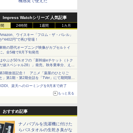
機感覚で使えた
Impress Watchシリーズ 人気記事
時間
24時間
1週間
1カ月
Amazon、ウイスキー「フロム・ザ・バレル」
が“4402円”で再び登場！
東映の歴代オープニング映像がカプセルトイ
に。全5種で8月下旬発売
はやぶさ50％オフの「新幹線eチケット（トク
だ値スペシャル28）」発売。秋冬乗車分、えき
ねっと限定
第3期放送記念！ アニメ「薬屋のひとりご
と」第1期・第2期全話を「TVer」にて期間限定
で順次無料配信開始
KDDI、楽天へのローミングを9月末で終了
もっと見る
おすすめ記事
ナノバブルを洗濯機に付けた
らバスタオルの生乾き臭がな