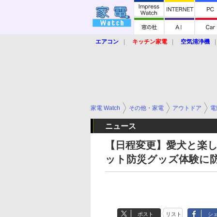
エアコン
キッチン家電
空気清浄機
炊飯器
ロボット掃除機
暖房器具
業界動向
【家電大賞2019】
【e-bi
家電 Watch
その他・家電
アウトドア
電
ニュース
【日程変更】愛犬と楽しむ
ット防災グッズ体験に
ポスト
リスト
シ