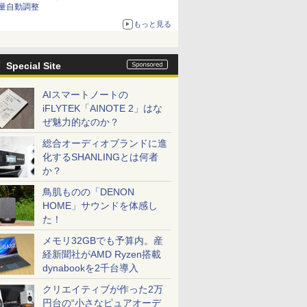
量自動調整
もっと見る
Special Site
AIスマートノートの
iFLYTEK「AINOTE 2」はな
ぜ魅力的なのか？
総合オーディオブランドに進
化するSHANLINGとは何者
か？
鳥肌ものの「DENON
HOME」サウンドを体感し
た！
メモリ32GBでも予算内。産
経新聞社がAMD Ryzen搭載
dynabookを2千台導入
クリエイティブが作った2万
円台の“小さなピュアオーデ