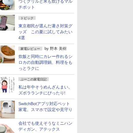
つくグリルと米も炊けるマル
チポット
トピック
東京都民が選んだ暑さ対策グ
ッズ この夏に試してみたい
4選
by
野本 美樹
家電レビュー
炊飯と同時にカレー作れるシ
ロカの自動調理鍋、料理をも
っとラクに
ぷーこの家電日記
私は年中そうめんざんまい。
ズボラランチにぴったり!
SwitchBotアプリ対応ペット
家電、スマホで設定や見守り
会社でも使えそうなミニハン
ディガン、アテックス