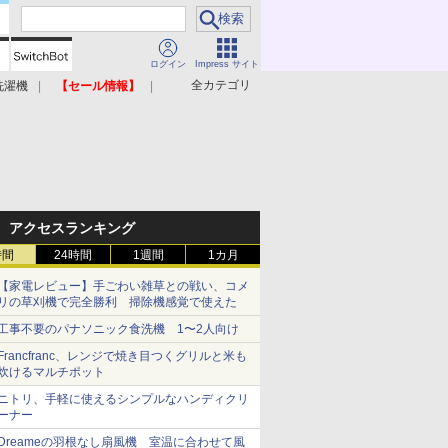
ログイン
Impress サイト
全カテゴリ
洗濯機
【セール情報】
照明器具
美容家電
アクセスランキング
時間
24時間
1週間
1カ月
【家電レビュー】手ごわい雑草との戦い、コメ
リの草刈機で完全勝利 掃除機感覚で使えた
工事不要のパナソニック食洗機 1〜2人向け
Francfranc、レンジで焼き目つくグリルと米も
炊けるマルチポット
ニトリ、手軽に使えるシンプルなハンディクリ
ーナー
Dreameの羽根なし扇風機 室温に合わせて風