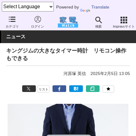
Powered by
Translate
家電 Watch
その他・家電
時計・文具
時計
カテゴリ
ログイン
検索
Impressサイト
ニュース
キングジムの大きなタイマー時計 リモコン操作
もできる
河原塚 英信
2025年2月5日 13:05
リスト