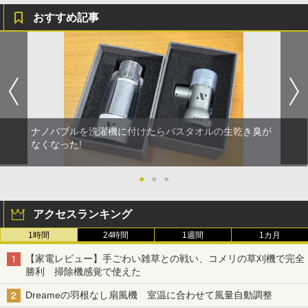
おすすめ記事
ナノバブルを洗濯機に付けたらバスタオルの生乾き臭が
なくなった!
●
●
●
アクセスランキング
1時間
24時間
1週間
1カ月
【家電レビュー】手ごわい雑草との戦い、コメリの草刈機で完全
勝利 掃除機感覚で使えた
Dreameの羽根なし扇風機 室温に合わせて風量自動調整