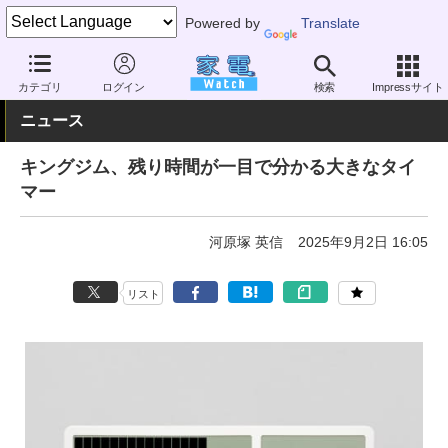
Powered by
Translate
家電 Watch
その他・家電
時計・文具
時計
カテゴリ
ログイン
検索
Impressサイト
ニュース
キングジム、残り時間が一目で分かる大きなタイ
マー
河原塚 英信
2025年9月2日 16:05
リスト