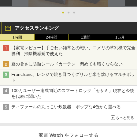
●
●
●
アクセスランキング
1時間
24時間
1週間
1カ月
【家電レビュー】手ごわい雑草との戦い、コメリの草刈機で完全
勝利 掃除機感覚で使えた
夏の暑さに防熱シールドカーテン 閉めても暗くならない
Francfranc、レンジで焼き目つくグリルと米も炊けるマルチポッ
ト
100万ユーザー達成間近のスマートロック「セサミ」現在と今後
を代表に聞いた
ティファールの丸っこい炊飯器 ポップな4色から選べる
もっと見る
家電 Watch をフォローする