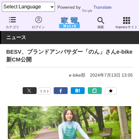
Powered by
Translate
家電 Watch
その他・家電
アウトドア
電動自転車
カテゴリ
ログイン
検索
Impressサイト
ニュース
BESV、ブランドアンバサダー「のん」さんe-bike
新CM公開
e-bike部
2024年7月13日 13:05
リスト