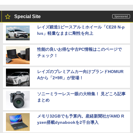
Special Site
レイズ鍛造1ピースアルミホイール「CE28 N-p
lus」軽量なままに剛性を向上
性能の良いお得な中古PC情報はこのページで
チェック！
レイズのプレミアムカー向けブランドHOMUR
Aから「2×9R」が登場！
ソニーミラーレス一眼の大特集！ 見どころ記事
まとめ
メモリ32GBでも予算内。産経新聞社がAMD R
yzen搭載dynabookを2千台導入