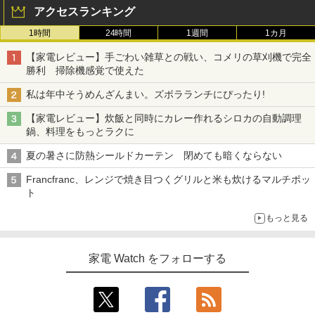
アクセスランキング
1時間
24時間
1週間
1カ月
【家電レビュー】手ごわい雑草との戦い、コメリの草刈機で完全
勝利 掃除機感覚で使えた
私は年中そうめんざんまい。ズボラランチにぴったり!
【家電レビュー】炊飯と同時にカレー作れるシロカの自動調理
鍋、料理をもっとラクに
夏の暑さに防熱シールドカーテン 閉めても暗くならない
Francfranc、レンジで焼き目つくグリルと米も炊けるマルチポッ
ト
もっと見る
家電 Watch をフォローする