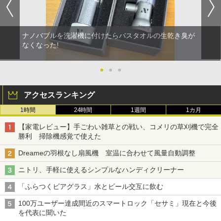
ナノバブルを洗濯機に付けたらバスタオルの生乾き臭が
なくなった!
●
●
●
アクセスランキング
1時間
24時間
1週間
1カ月
【家電レビュー】手ごわい雑草との戦い、コメリの草刈機で完全
勝利 掃除機感覚で使えた
Dreameの羽根なし扇風機 室温に合わせて風量自動調整
ニトリ、手軽に使えるシンプルなハンディクリーナー
「ふらつくビアグラス」水とビール交互に飲む
100万ユーザー達成間近のスマートロック「セサミ」現在と今後
を代表に聞いた