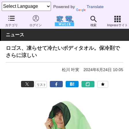
Powered by
Translate
家電 Watch
その他・家電
雑貨
雑貨（一般）
カテゴリ
ログイン
検索
Impressサイト
ニュース
ロゴス、凍らせて冷たいボディタオル。保冷剤で
さらに涼しい
松川 叶実
2024年6月24日 10:05
リスト