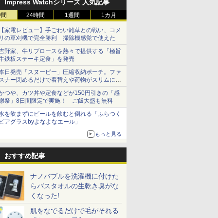
Impress Watchシリーズ 人気記事
時間
24時間
1週間
1カ月
【家電レビュー】手ごわい雑草との戦い、コメ
リの草刈機で完全勝利 掃除機感覚で使えた
吉野家、牛リブロースを熱々で提供する「極旨
牛鉄板ステーキ定食」を発売
本日発売「スヌーピー」圧縮収納ポーチ。ファ
スナー閉めるだけで着替えや荷物がスリムにま
とまる
かつや、カツ丼や定食などが150円引きの「感
謝祭」8日間限定で実施！ ご飯大盛も無料
水を飲まずにビールを飲むと倒れる「ふらつく
ビアグラスbyよなよなエール」
もっと見る
おすすめ記事
ナノバブルを洗濯機に付けた
らバスタオルの生乾き臭がな
くなった!
肌をなでるだけで毛がそれる