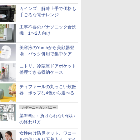
カインズ、解凍上手で価格も
手ごろな電子レンジ
工事不要のパナソニック食洗
機 1〜2人向け
美容液のYunthから美顔器登
場 パック併用で集中ケア
ニトリ、冷蔵庫ドアポケット
整理できる収納ケース
ティファールの丸っこい炊飯
器 ポップな4色から選べる
カデーニャカンパニー
第398回：負けられない戦い
の終わり方
女性向け防災セット、ワコー
ルの使いきり下着入り アイ