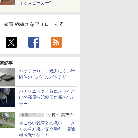
ィオスピーカー”
家電 Watch をフォローする
新記事
バッファロー、燃えにくい半
固体のモバイルバッテリー
パナソニック、首にかけるだ
けの高周波治療器に新色4カ
ラー
by
徳王 美智子
家電レビュー
手ごわい雑草との戦い、コメ
リの草刈機で完全勝利 掃除
機感覚で使えた