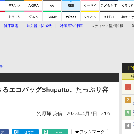
健康家電
加湿器・除湿機
冷蔵庫/冷凍庫
スティック型掃除機
扇風機
オーブン・電子レンジ
スマートハウス
掃除機
家事家電
ke大賞2019】
CES 2020
般）
1
エコバッグShupatto。たっぷり容
河原塚 英信
2023年4月7日 12:05
ブックマーク
ェア
はてブ
note