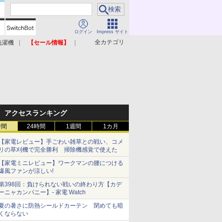
ログイン
Impress サイト
全カテゴリ
洗濯機
【セール情報】
照明器具
美容家電
アクセスランキング
時間
24時間
1週間
1カ月
【家電レビュー】手ごわい雑草との戦い、コメ
リの草刈機で完全勝利 掃除機感覚で使えた
【家電ミニレビュー】ワークマンの腰につける
爆風ファンが涼しい!
第398回：負けられない戦いの終わり方【カデ
ーニャカンパニー】- 家電 Watch
夏の暑さに防熱シールドカーテン 閉めても暗
くならない