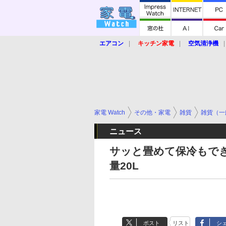
エアコン
キッチン家電
空気清浄機
炊飯器
ロボット掃除機
暖房器具
業界動向
【家電大賞2019】
【e-bi
家電 Watch
その他・家電
雑貨
雑貨（一
ニュース
サッと畳めて保冷もできる
量20L
ポスト
リスト
シ