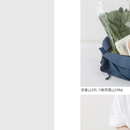
容量は20Lで耐荷重は10kg