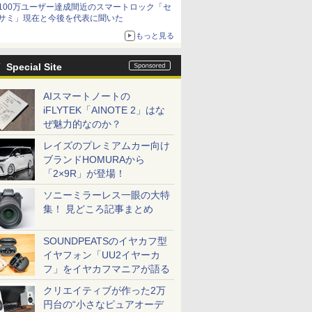
100万ユーザー達成間近のスマートロック「セ
サミ」現在と今後を代表に聞いた
もっと見る
Special Site
AIスマートノートの
iFLYTEK「AINOTE 2」はな
ぜ魅力的なのか？
レイズのプレミアムカー向け
ブランドHOMURAから
「2×9R」が登場！
ソニーミラーレス一眼の大特
集！ 見どころ記事まとめ
SOUNDPEATSのイヤカフ型
イヤフォン「UU2イヤーカ
フ」をイヤカフマニアが語る
クリエイティブが作った2万
円台の“小さなピュアオーデ