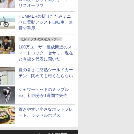
リスオーヤマ
HUMMERの折りたたみミニ
ベロ電動アシスト自転車 無
骨で重厚
老師オグチの家電カンフー
100万ユーザー達成間近のス
マートロック「セサミ」現在
と今後を代表に聞いた
夏の暑さに防熱シールドカー
テン 閉めても暗くならない
シャワーヘッドのミラブル
Ex、初回分が1週間で完売
置きやすい小さなホットプレ
ート、ラッセルホブス