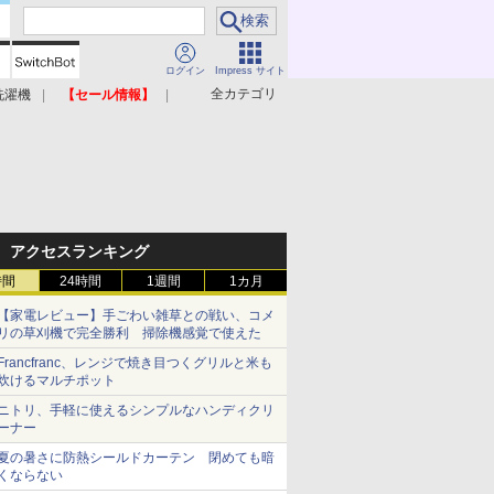
ログイン
Impress サイト
全カテゴリ
洗濯機
【セール情報】
照明器具
美容家電
アクセスランキング
時間
24時間
1週間
1カ月
【家電レビュー】手ごわい雑草との戦い、コメ
リの草刈機で完全勝利 掃除機感覚で使えた
Francfranc、レンジで焼き目つくグリルと米も
炊けるマルチポット
ニトリ、手軽に使えるシンプルなハンディクリ
ーナー
夏の暑さに防熱シールドカーテン 閉めても暗
くならない