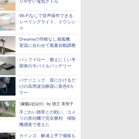
りやすい電気ケトル
Wi-Fiなしで音声操作できる
シーリングライト、ドウシシ
ャ
Dreameの羽根なし扇風機
室温に合わせて風量自動調整
バッファロー、燃えにくい半
固体のモバイルバッテリー
パナソニック、首にかけるだ
けの高周波治療器に新色4カ
ラー
by
徳王 美智子
家電レビュー
手ごわい雑草との戦い、コメ
リの草刈機で完全勝利 掃除
機感覚で使えた
カインズ、解凍上手で価格も