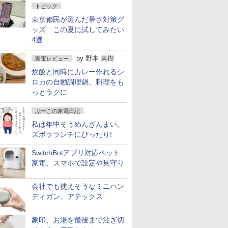
トピック
東京都民が選んだ暑さ対策グ
ッズ この夏に試してみたい
4選
by
野本 美樹
家電レビュー
炊飯と同時にカレー作れるシ
ロカの自動調理鍋、料理をも
っとラクに
ぷーこの家電日記
私は年中そうめんざんまい。
ズボラランチにぴったり!
SwitchBotアプリ対応ペット
家電、スマホで設定や見守り
会社でも使えそうなミニハン
ディガン、アテックス
象印、お湯を最後まで注ぎ切