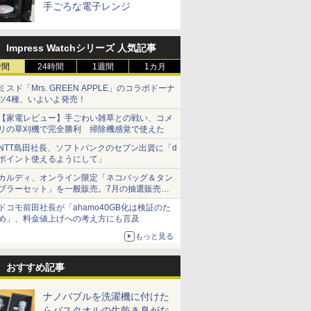
手ごろな電子レンジ
Impress Watchシリーズ 人気記事
時間
24時間
1週間
1カ月
ミスド「Mrs. GREEN APPLE」のコラボドーナ
ツ4種、いよいよ発売！
【家電レビュー】手ごわい雑草との戦い、コメ
リの草刈機で完全勝利 掃除機感覚で使えた
NTT島田社長、ソフトバンクのセブン出資に「d
ポイント使えるようにして」
カルディ、オンライン限定「ネコバッグ＆タン
ブラーセット」を一般販売。7月の抽選販売の
当選無効分
ドコモ前田社長が「ahamo40GB化は検証のた
め」、料金値上げへの考え方にも言及
もっと見る
おすすめ記事
ナノバブルを洗濯機に付けた
らバスタオルの生乾き臭がな