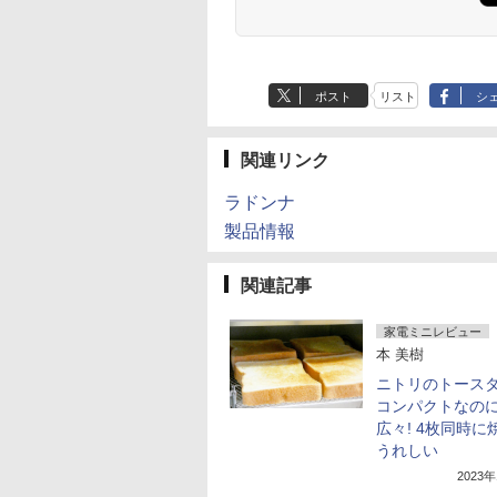
ポスト
リスト
シ
関連リンク
ラドンナ
製品情報
関連記事
家電ミニレビュー
本 美樹
ニトリのトース
コンパクトなの
広々! 4枚同時に
うれしい
2023