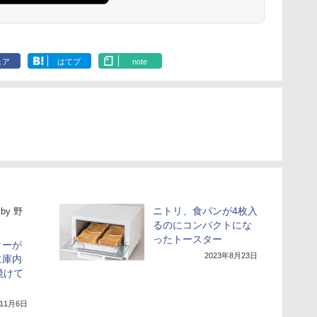
ェア
はてブ
note
ニトリ、食パンが4枚入
by
野
るのにコンパクトにな
ったトースター
ターが
2023年8月23日
に庫内
焼けて
年11月6日