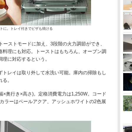
トに。トレイ付きでピザも焼ける
ムトーストモードに加え、3段階の火力調節ができ、
格料理にも対応。トーストはもちろん、オーブン調
調理に対応するという。
ずトレイは取り外して水洗い可能。庫内の掃除もし
れる。
m(幅×奥行き×高さ)。定格消費電力は1,250W。コード
。カラーはペールアクア、アッシュホワイトの2色展