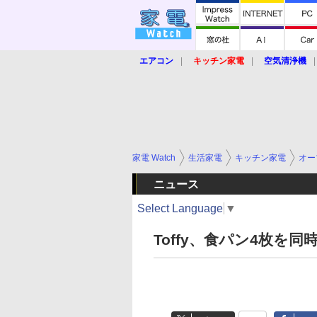
エアコン
キッチン家電
空気清浄機
炊飯器
ロボット掃除機
暖房器具
業界動向
【家電大賞2019】
【e-bi
家電 Watch
生活家電
キッチン家電
オー
ニュース
Select Language
▼
Toffy、食パン4枚を