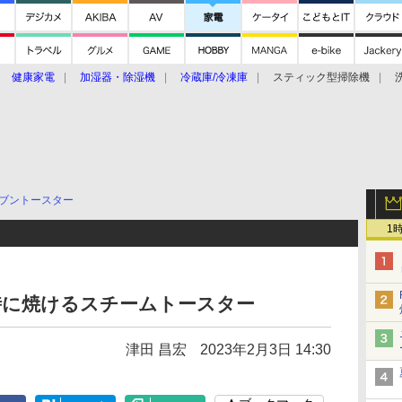
健康家電
加湿器・除湿機
冷蔵庫/冷凍庫
スティック型掃除機
扇風機
オーブン・電子レンジ
スマートハウス
掃除機
家事家電
ke大賞2019】
CES 2020
ブントースター
1
同時に焼けるスチームトースター
津田 昌宏
2023年2月3日 14:30