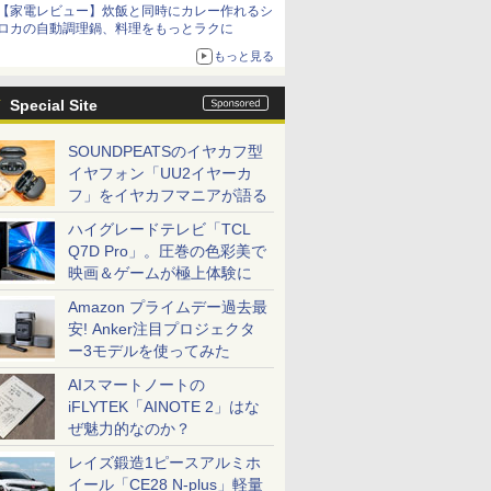
【家電レビュー】炊飯と同時にカレー作れるシ
ロカの自動調理鍋、料理をもっとラクに
もっと見る
Special Site
SOUNDPEATSのイヤカフ型
イヤフォン「UU2イヤーカ
フ」をイヤカフマニアが語る
ハイグレードテレビ「TCL
Q7D Pro」。圧巻の色彩美で
映画＆ゲームが極上体験に
Amazon プライムデー過去最
安! Anker注目プロジェクタ
ー3モデルを使ってみた
AIスマートノートの
iFLYTEK「AINOTE 2」はな
ぜ魅力的なのか？
レイズ鍛造1ピースアルミホ
イール「CE28 N-plus」軽量