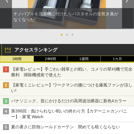
ナノバブルを洗濯機に付けたらバスタオルの生乾き臭が
なくなった!
●
●
●
アクセスランキング
1時間
24時間
1週間
1カ月
【家電レビュー】手ごわい雑草との戦い、コメリの草刈機で完全
勝利 掃除機感覚で使えた
【家電ミニレビュー】ワークマンの腰につける爆風ファンが涼し
い!
パナソニック、首にかけるだけの高周波治療器に新色4カラー
第398回：負けられない戦いの終わり方【カデーニャカンパニ
ー】- 家電 Watch
夏の暑さに防熱シールドカーテン 閉めても暗くならない