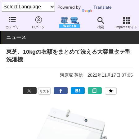
Powered by
Translate
家電 Watch
生活家電
洗濯機
全自動洗濯機
カテゴリ
ログイン
検索
Impressサイト
ニュース
東芝、10kgの衣類をまとめて洗える大容量タテ型
洗濯機
河原塚 英信
2022年11月17日 07:05
リスト