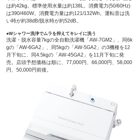
は約42kg。標準使用水量は約138L。消費電力(50/60Hz)
は390/460W。消費電力量は約121/132Wh。運転音は洗
い時が約38dB/脱水時が約52dB。
Wシャワー洗浄でムラを抑えてキレイに洗う
洗濯・脱水容量7kgの全自動洗濯機「AW-7GM2」、同6k
gの「AW-6GA2」、同5kgの「AW-5GA2」の3機種を12
月下旬に、同4.5kgの「AW-45GA2」を11月下旬に発
売。店頭予想価格は順に、77,000円、66,000円、58,000
円、50,000円前後。