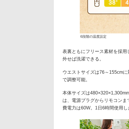
6段階の温度設定
表裏ともにフリース素材を採用
外せば洗濯できる。
ウエストサイズは76～155c
で調整可能。
本体サイズは480×320×1,30
は、電源プラグからリモコンまで
費電力は60W。1日6時間使用