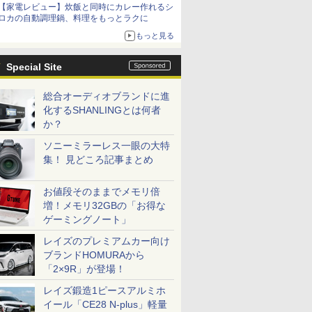
【家電レビュー】炊飯と同時にカレー作れるシ
ロカの自動調理鍋、料理をもっとラクに
もっと見る
Special Site
総合オーディオブランドに進
化するSHANLINGとは何者
か？
ソニーミラーレス一眼の大特
集！ 見どころ記事まとめ
お値段そのままでメモリ倍
増！メモリ32GBの「お得な
ゲーミングノート」
レイズのプレミアムカー向け
ブランドHOMURAから
「2×9R」が登場！
レイズ鍛造1ピースアルミホ
イール「CE28 N-plus」軽量