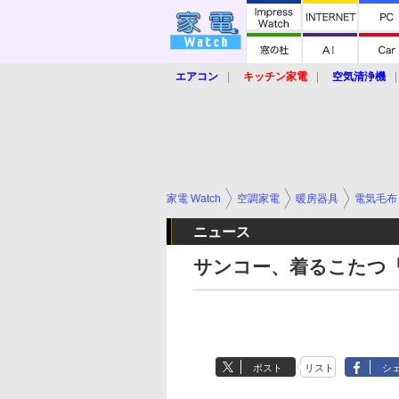
エアコン
キッチン家電
空気清浄機
炊飯器
ロボット掃除機
暖房器具
業界動向
【家電大賞2019】
【e-bi
家電 Watch
空調家電
暖房器具
電気毛布
ニュース
サンコー、着るこたつ
ポスト
リスト
シ