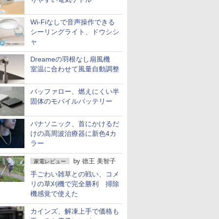
Wi-Fiなしで音声操作できる
シーリングライト、ドウシシ
ャ
Dreameの羽根なし扇風機
室温に合わせて風量自動調整
バッファロー、燃えにくい半
固体のモバイルバッテリー
パナソニック、首にかけるだ
けの高周波治療器に新色4カ
ラー
by
徳王 美智子
家電レビュー
手ごわい雑草との戦い、コメ
リの草刈機で完全勝利 掃除
機感覚で使えた
カインズ、解凍上手で価格も