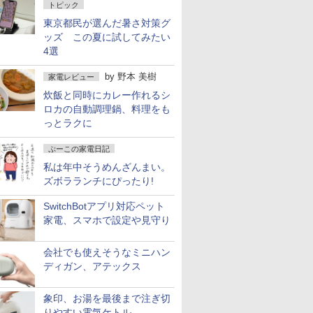
トピック
東京都民が選んだ暑さ対策グ
ッズ この夏に試してみたい
4選
by
野本 美樹
家電レビュー
炊飯と同時にカレー作れるシ
ロカの自動調理鍋、料理をも
っとラクに
ぷーこの家電日記
私は年中そうめんざんまい。
ズボラランチにぴったり!
SwitchBotアプリ対応ペット
家電、スマホで設定や見守り
会社でも使えそうなミニハン
ディガン、アテックス
象印、お湯を最後まで注ぎ切
りやすい電気ケトル