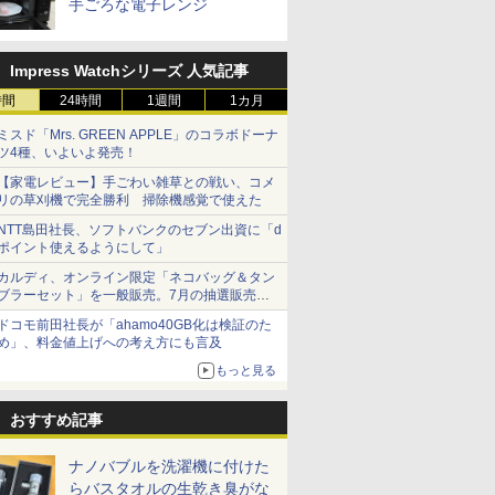
手ごろな電子レンジ
Impress Watchシリーズ 人気記事
時間
24時間
1週間
1カ月
ミスド「Mrs. GREEN APPLE」のコラボドーナ
ツ4種、いよいよ発売！
【家電レビュー】手ごわい雑草との戦い、コメ
リの草刈機で完全勝利 掃除機感覚で使えた
NTT島田社長、ソフトバンクのセブン出資に「d
ポイント使えるようにして」
カルディ、オンライン限定「ネコバッグ＆タン
ブラーセット」を一般販売。7月の抽選販売の
当選無効分
ドコモ前田社長が「ahamo40GB化は検証のた
め」、料金値上げへの考え方にも言及
もっと見る
おすすめ記事
ナノバブルを洗濯機に付けた
らバスタオルの生乾き臭がな