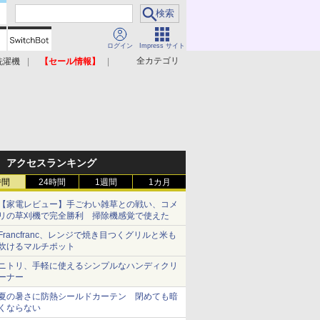
ログイン
Impress サイト
全カテゴリ
洗濯機
【セール情報】
照明器具
美容家電
アクセスランキング
時間
24時間
1週間
1カ月
【家電レビュー】手ごわい雑草との戦い、コメ
リの草刈機で完全勝利 掃除機感覚で使えた
Francfranc、レンジで焼き目つくグリルと米も
炊けるマルチポット
ニトリ、手軽に使えるシンプルなハンディクリ
ーナー
夏の暑さに防熱シールドカーテン 閉めても暗
くならない