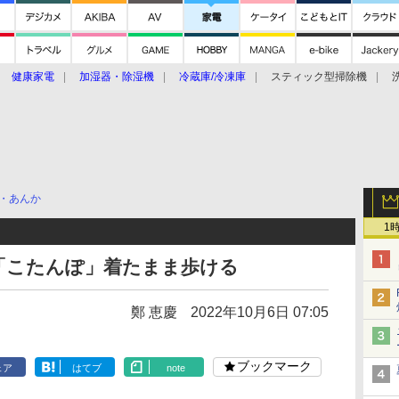
健康家電
加湿器・除湿機
冷蔵庫/冷凍庫
スティック型掃除機
扇風機
オーブン・電子レンジ
スマートハウス
掃除機
家事家電
ke大賞2019】
CES 2020
・あんか
1
「こたんぽ」着たまま歩ける
鄭 恵慶
2022年10月6日 07:05
ブックマーク
ェア
はてブ
note