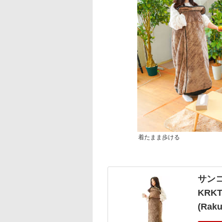
着たまま歩ける
サン
KRK
(Rak