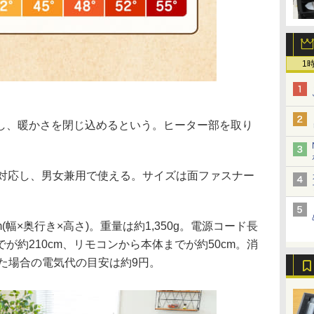
1
し、暖かさを閉じ込めるという。ヒーター部を取り
mに対応し、男女兼用で使える。サイズは面ファスナー
0mm(幅×奥行き×高さ)。重量は約1,350g。電源コード長
が約210cm、リモコンから本体までが約50cm。消
した場合の電気代の目安は約9円。