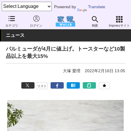
Powered by
Translate
家電 Watch
業界動向
業界動向
企業動向
カテゴリ
ログイン
検索
Impressサイト
ニュース
バルミューダが4月に値上げ。トースターなど10製
品以上を最大15%
大塚 愛理
2022年2月16日 13:05
リスト