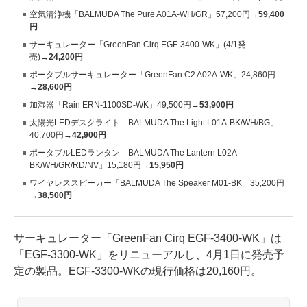
空気清浄機「BALMUDA The Pure A01A-WH/GR」57,200円→
59,400
円
サーキュレーター「GreenFan Cirq EGF-3400-WK」(4/1発
売)→
24,200円
ポータブルサーキュレーター「GreenFan C2 A02A-WK」24,860円
→
28,600円
加湿器「Rain ERN-1100SD-WK」49,500円→
53,900円
太陽光LEDデスクライト「BALMUDA The Light L01A-BK/WH/BG」
40,700円→
42,900円
ポータブルLEDランタン「BALMUDA The Lantern L02A-
BK/WH/GR/RD/NV」15,180円→
15,950円
ワイヤレススピーカー「BALMUDA The Speaker M01-BK」35,200円
→
38,500円
サーキュレーター「GreenFan Cirq EGF-3400-WK」は
「EGF-3300-WK」をリニューアルし、4月1日に発売予
定の製品。EGF-3300-WKの現行価格は20,160円。