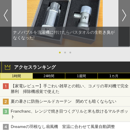
ナノバブルを洗濯機に付けたらバスタオルの生乾き臭が
なくなった!
●
●
●
アクセスランキング
1時間
24時間
1週間
1カ月
【家電レビュー】手ごわい雑草との戦い、コメリの草刈機で完全
勝利 掃除機感覚で使えた
夏の暑さに防熱シールドカーテン 閉めても暗くならない
Francfranc、レンジで焼き目つくグリルと米も炊けるマルチポッ
ト
Dreameの羽根なし扇風機 室温に合わせて風量自動調整