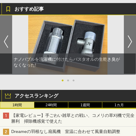
おすすめ記事
ナノバブルを洗濯機に付けたらバスタオルの生乾き臭が
なくなった!
●
●
●
アクセスランキング
1時間
24時間
1週間
1カ月
【家電レビュー】手ごわい雑草との戦い、コメリの草刈機で完全
勝利 掃除機感覚で使えた
Dreameの羽根なし扇風機 室温に合わせて風量自動調整