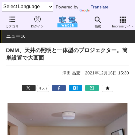
Powered by
Translate
家電 Watch
生活家電
照明器具
シーリング・ペンダント
カテゴリ
ログイン
検索
Impressサイト
ニュース
DMM、天井の照明と一体型のプロジェクター。簡
単設置で大画面
津田 昌宏
2021年12月16日 15:30
リスト