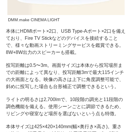
DMM.make CINEMA LIGHT
本体にHDMIポート×2口、USB Type-Aポート×2口を備え
ており、Fire TV Stickなどのデバイスを接続すること
で、様々な動画ストリーミングサービスを鑑賞できる。
8W+8W出力のスピーカーも搭載。
投写距離は0.5〜3m。画面サイズは本体から投写場所ま
での距離によって異なり、投写距離3mで最大115インチ
の大画面となる。映像の高さは上下に角度調整可能で、
斜めに投写した場合も台形補正で調整できるという。
ライトの明るさは2,700lmで、10段階の調光と11段階の
調色機能を備える。使用シーンごとに調節できるため、
リビングや寝室など場所を選ばないという点も特徴。
本体サイズは425×420×140mm(幅×奥行き×高さ)。重さ