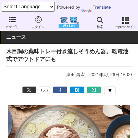
Powered by
Translate
家電 Watch
生活家電
キッチン家電
その他
カテゴリ
ログイン
検索
Impressサイト
ニュース
木目調の薬味トレー付き流しそうめん器。乾電池
式でアウトドアにも
津田 昌宏
2021年4月26日 16:00
リスト