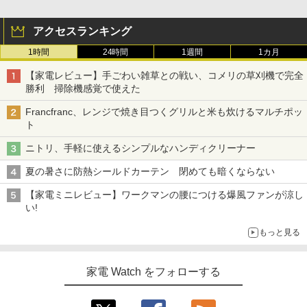
アクセスランキング
1時間
24時間
1週間
1カ月
【家電レビュー】手ごわい雑草との戦い、コメリの草刈機で完全
勝利 掃除機感覚で使えた
Francfranc、レンジで焼き目つくグリルと米も炊けるマルチポッ
ト
ニトリ、手軽に使えるシンプルなハンディクリーナー
夏の暑さに防熱シールドカーテン 閉めても暗くならない
【家電ミニレビュー】ワークマンの腰につける爆風ファンが涼し
い!
もっと見る
家電 Watch をフォローする